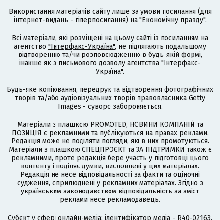
Використання матеріалів сайту лише за умови посилання (для
інтернет-видань - гіперпосилання) на "Економічну правду".
Всі матеріали, які розміщені на цьому сайті із посиланням на
агентство
"Інтерфакс-Україна"
, не підлягають подальшому
відтворенню та/чи розповсюдженню в будь-якій формі,
інакше як з письмового дозволу агентства "Інтерфакс-
Україна".
Будь-яке копіювання, передрук та відтворення фотографічних
творів та/або аудіовізуальних творів правовласника Getty
Images - суворо забороняється.
Матеріали з плашкою PROMOTED, НОВИНИ КОМПАНІЙ та
ПОЗИЦІЯ є рекламними та публікуються на правах реклами.
Редакція може не поділяти погляди, які в них промотуються.
Матеріали з плашкою СПЕЦПРОЄКТ та ЗА ПІДТРИМКИ також є
рекламними, проте редакція бере участь у підготовці цього
контенту і поділяє думки, висловлені у цих матеріалах.
Редакція не несе відповідальності за факти та оціночні
судження, оприлюднені у рекламних матеріалах. Згідно з
українським законодавством відповідальність за зміст
реклами несе рекламодавець.
Cубєкт у сфері онлайн-медіа; ідентифікатор медіа - R40-02163.