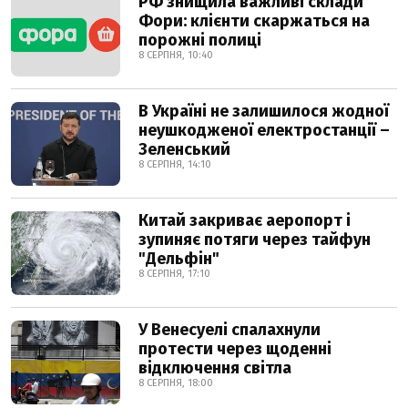
РФ знищила важливі склади
Фори: клієнти скаржаться на
порожні полиці
8 СЕРПНЯ, 10:40
В Україні не залишилося жодної
неушкодженої електростанції –
Зеленський
8 СЕРПНЯ, 14:10
Китай закриває аеропорт і
зупиняє потяги через тайфун
"Дельфін"
8 СЕРПНЯ, 17:10
У Венесуелі спалахнули
протести через щоденні
відключення світла
8 СЕРПНЯ, 18:00