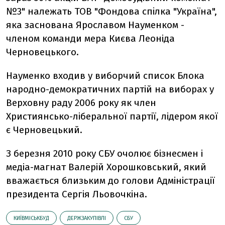
№3" належать ТОВ "Фондова спiлка "Україна",
яка заснована Ярославом Науменком -
членом команди мера Києва Леоніда
Черновецького.
Науменко входив у виборчий список Блока
народно-демократичних партій на виборах у
Верховну раду 2006 року як член
Християнсько-ліберальної партії, лідером якої
є Черновецький.
З березня 2010 року СБУ очолює бізнесмен і
медіа-магнат Валерій Хорошковський, який
вважається близьким до голови Адміністрації
президента Сергія Льовочкіна.
КИЇВМІСЬКБУД
ДЕРЖЗАКУПІВЛІ
СБУ