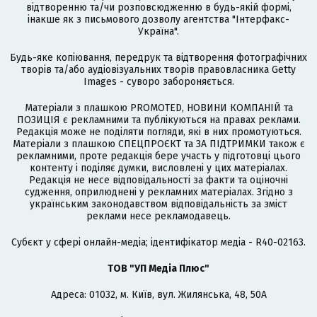
відтворенню та/чи розповсюдженню в будь-якій формі,
інакше як з письмового дозволу агентства "Інтерфакс-
Україна".
Будь-яке копіювання, передрук та відтворення фотографічних
творів та/або аудіовізуальних творів правовласника Getty
Images - суворо забороняється.
Матеріали з плашкою PROMOTED, НОВИНИ КОМПАНІЙ та
ПОЗИЦІЯ є рекламними та публікуються на правах реклами.
Редакція може не поділяти погляди, які в них промотуються.
Матеріали з плашкою СПЕЦПРОЄКТ та ЗА ПІДТРИМКИ також є
рекламними, проте редакція бере участь у підготовці цього
контенту і поділяє думки, висловлені у цих матеріалах.
Редакція не несе відповідальності за факти та оціночні
судження, оприлюднені у рекламних матеріалах. Згідно з
українським законодавством відповідальність за зміст
реклами несе рекламодавець.
Cубєкт у сфері онлайн-медіа; ідентифікатор медіа - R40-02163.
ТОВ "УП Медіа Плюс"
Адреса: 01032, м. Київ, вул. Жилянська, 48, 50А