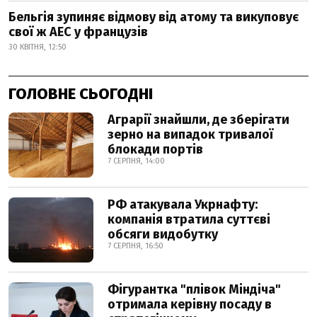
Бельгія зупиняє відмову від атому та викуповує
свої ж АЕС у французів
30 КВІТНЯ, 12:50
ГОЛОВНЕ СЬОГОДНІ
Аграрії знайшли, де зберігати
зерно на випадок тривалої
блокади портів
7 СЕРПНЯ, 14:00
РФ атакувала Укрнафту:
компанія втратила суттєві
обсяги видобутку
7 СЕРПНЯ, 16:50
Фігурантка "плівок Міндіча"
отримала керівну посаду в