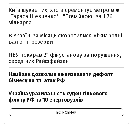
Київ шукає тих, хто відремонтує метро між
"Тараса Шевченко" і "Почайною" за 1,76
мільярда
В Україні за місяць скоротилися міжнародні
валютні резерви
НБУ покарав 21 фінустанову за порушення,
серед них Райффайзен
Нацбанк дозволив не визнавати дефолт
бізнесу на тлі атак РФ
Україна уразила шість суден тіньового
флоту РФ та 10 енерговузлів
ВСІ НОВИНИ