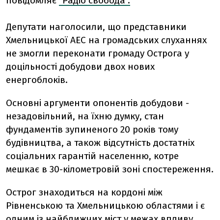
повідомляє
"Радіо свобода".
Депутати наголосили, що представники
Хмельницької АЕС на громадських слуханнях
не змогли переконати громаду Острога у
доцільності добудови двох нових
енергоблоків.
Основні аргументи опонентів добудови -
незадовільний, на їхню думку, стан
фундаментів зупиненого 20 років тому
будівництва, а також відсутність достатніх
соціальних гарантій населенню, котре
мешкає в 30-кілометровій зоні спостереження.
Острог знаходиться на кордоні між
Рівненською та Хмельницькою областями і є
одним із найближчих міст у межах впливу