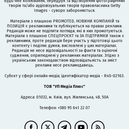
Будь-яке копіювання, передрук та відтворення фотографічних
творів та/або аудіовізуальних творів правовласника Getty
Images - суворо забороняється.
Матеріали з плашкою PROMOTED, НОВИНИ КОМПАНІЙ та
ПОЗИЦІЯ є рекламними та публікуються на правах реклами.
Редакція може не поділяти погляди, які в них промотуються.
Матеріали з плашкою СПЕЦПРОЄКТ та ЗА ПІДТРИМКИ також є
рекламними, проте редакція бере участь у підготовці цього
контенту і поділяє думки, висловлені у цих матеріалах.
Редакція не несе відповідальності за факти та оціночні
судження, оприлюднені у рекламних матеріалах. Згідно з
українським законодавством відповідальність за зміст
реклами несе рекламодавець.
Cубєкт у сфері онлайн-медіа; ідентифікатор медіа - R40-02163.
ТОВ "УП Медіа Плюс"
Адреса: 01032, м. Київ, вул. Жилянська, 48, 50А
Телефон: +380 95 641 22 07