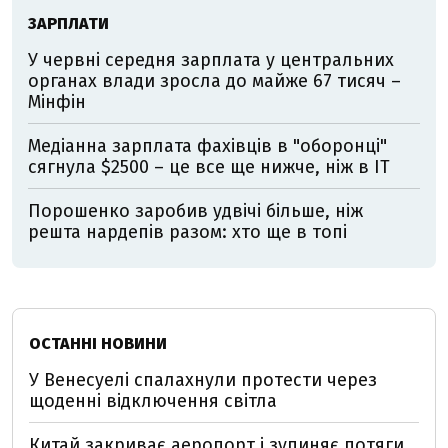
ЗАРПЛАТИ
У червні середня зарплата у центральних
органах влади зросла до майже 67 тисяч –
Мінфін
Медіанна зарплата фахівців в "оборонці"
сягнула $2500 – це все ще нижче, ніж в IT
Порошенко заробив удвічі більше, ніж
решта нардепів разом: хто ще в топі
ОСТАННІ НОВИНИ
У Венесуелі спалахнули протести через
щоденні відключення світла
Китай закриває аеропорт і зупиняє потяги