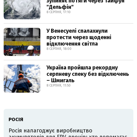
зупиняє потяги через тайфун
"Дельфін"
8 СЕРПНЯ, 17:10
У Венесуелі спалахнули
протести через щоденні
відключення світла
8 СЕРПНЯ, 18:00
Україна пройшла рекордну
серпневу спеку без відключень
– Шмигаль
8 СЕРПНЯ, 11:50
РОСІЯ
Росія налагоджує виробництво