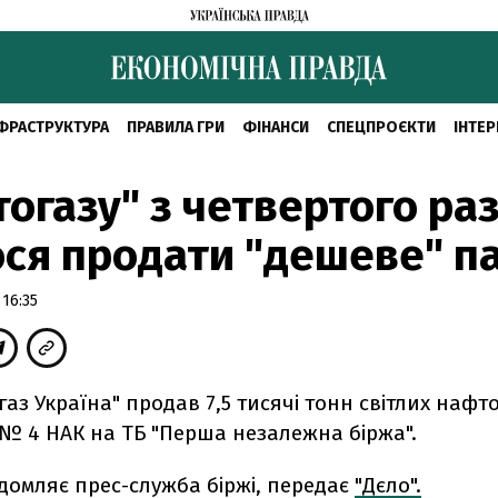
ФРАСТРУКТУРА
ПРАВИЛА ГРИ
ФІНАНСИ
СПЕЦПРОЄКТИ
ІНТЕР
огазу" з четвертого ра
ся продати "дешеве" п
 16:35
аз Україна" продав 7,5 тисячі тонн світлих нафт
 № 4 НАК на ТБ "Перша незалежна біржа".
домляє прес-служба біржі, передає
"Дєло".