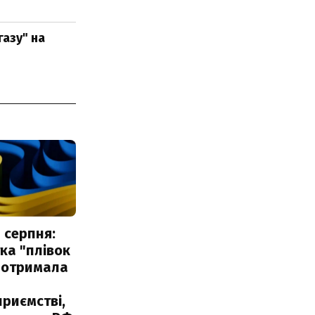
азу" на
 серпня:
ка "плівок
 отримала
риємстві,