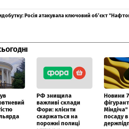
идобутку: Росія атакувала ключовий об’єкт "Нафтог
СЬОГОДНІ
ув
РФ знищила
Новини 7
овтневий
важливі склади
фігурант
істю
Фори: клієнти
Міндіча"
ільярда
скаржаться на
посаду в
порожні полиці
держпідп