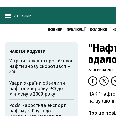
УСІ РОЗДІЛИ
НОВИНИ
ПУБЛІКАЦІЇ
КОЛОНКИ
ІН
"Нафт
НАФТОПРОДУКТИ
вдало
У травні експорт російської
нафти знову скоротився –
22 ЧЕРВНЯ 2011,
ЗМІ
Удари України обвалили
нафтопереробку РФ до
НАК "Нафтог
мінімуму з 2009 року
на аукціоні
Росія наростила експорт
нафти до Грузії до
Про це пові