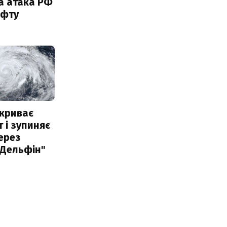
а атака РФ
афту
акриває
 і зупиняє
ерез
"Дельфін"