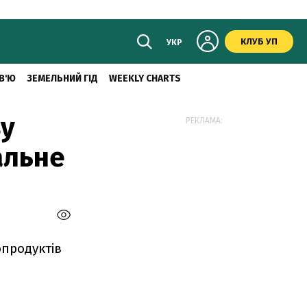
КЛУБ УП
УКР
В'Ю
ЗЕМЕЛЬНИЙ ГІД
WEEKLY CHARTS
зу
РЕКЛАМА:
альне
опродуктів