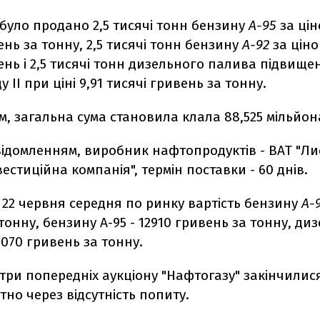
 було продано 2,5 тисячі тонн бензину
А-95
за цін
ень за тонну, 2,5 тисячі тонн бензину
А-92
за ціно
ень і 2,5 тисячі тонн дизельного палива підвищен
 II при ціні 9,91 тисячі гривень за тонну.
, загальна сума становила клала 88,525 мільйон
овідомленням, виробник нафтопродуктів - ВАТ "Л
естиційна компанія", термін поставки - 60 днів.
22 червня середня по ринку вартість бензину
А-
тонну, бензину А-95 - 12910 гривень за тонну, ди
 070 гривень за тонну.
три попередніх аукціону "Нафтогазу" закінчилис
тно через відсутність попиту.