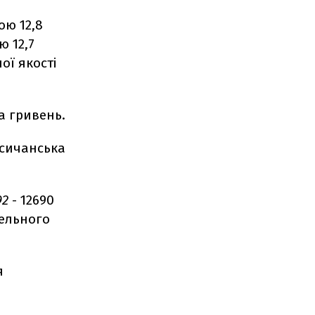
ою 12,8
ю 12,7
ої якості
а гривень.
исичанська
92
- 12690
зельного
я