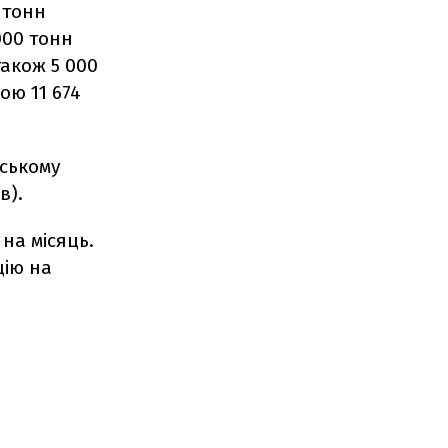
 тонн
000 тонн
також 5 000
ою 11 674
нському
в).
на місяць.
цію на