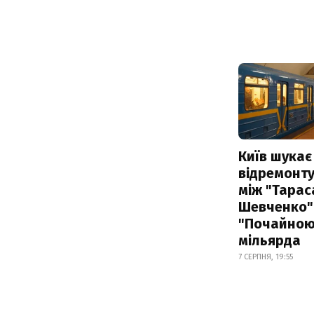
Київ шукає 
відремонту
між "Тарас
Шевченко" 
"Почайною"
мільярда
7 СЕРПНЯ, 19:55