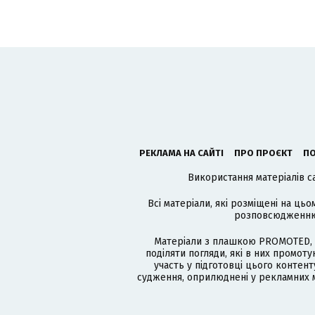
РЕКЛАМА НА САЙТІ
ПРО ПРОЄКТ
ПО
Використання матеріалів с
Всі матеріали, які розміщені на цьо
розповсюдженню в
Матеріали з плашкою PROMOTED, 
поділяти погляди, які в них промо
участь у підготовці цього контенту
судження, оприлюднені у рекламних м