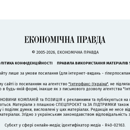
© 2005-2026, ЕКОНОМІЧНА ПРАВДА
ЛІТИКА КОНФІДЕНЦІЙНОСТІ
ПРАВИЛА ВИКОРИСТАННЯ МАТЕРІАЛІВ 
айту лише за умови посилання (для інтернет-видань - гіперпосиланн
му сайті із посиланням на агентство
"Інтерфакс-Україна"
, не підля
 будь-якій формі, інакше як з письмового дозволу агентства "Ін
НОВИНИ КОМПАНІЙ та ПОЗИЦІЯ є рекламними та публікуються на п
туються. Матеріали з плашкою СПЕЦПРОЄКТ та ЗА ПІДТРИМКИ також
 і поділяє думки, висловлені у цих матеріалах. Редакція не несе ві
атеріалах. Згідно з українським законодавством відповідальність 
Cубєкт у сфері онлайн-медіа; ідентифікатор медіа - R40-02163.