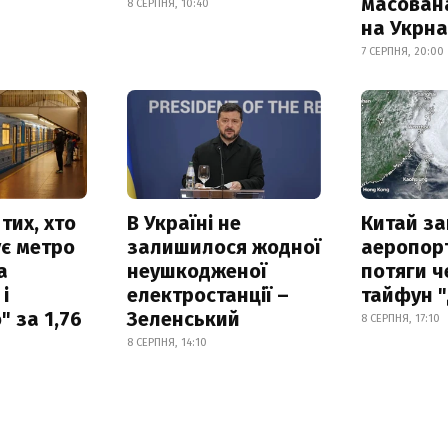
масован
8 СЕРПНЯ, 10:40
на Укрн
7 СЕРПНЯ, 20:00
тих, хто
В Україні не
Китай з
є метро
залишилося жодної
аеропорт
а
неушкодженої
потяги ч
і
електростанції –
тайфун 
 за 1,76
Зеленський
8 СЕРПНЯ, 17:10
8 СЕРПНЯ, 14:10