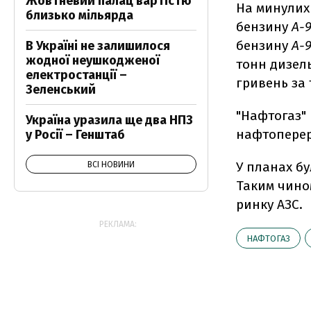
Жовтневий палац вартістю
На минулих
близько мільярда
бензину
А-
бензину
А-
В Україні не залишилося
жодної неушкодженої
тонн дизель
електростанції –
гривень за 
Зеленський
"Нафтогаз"
Україна уразила ще два НПЗ
нафтопереро
у Росії – Генштаб
У планах бу
ВСІ НОВИНИ
Таким чином
ринку АЗС.
РЕКЛАМА:
НАФТОГАЗ