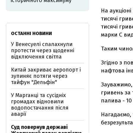
історичного максимуму
На аукціоні
тисячі грив
тисячі грив
ОСТАННІ НОВИНИ
марки С виду
У Венесуелі спалахнули
Таким чином
протести через щоденні
відключення світла
Згідно з п
Китай закриває аеропорт і
нафтова інв
зупиняє потяги через
тайфун "Дельфін"
Зауважимо, 
гривень за 
У Марганці та сусідніх
палива - 10
громадах відновили
водопостачання після
аварії
Нагадаємо, 
безрезульта
Суд повернув державі