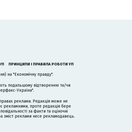
УП
ПРИНЦИПИ І ПРАВИЛА РОБОТИ УП
я) на "Економічну правду".
гають подальшому відтворенню та/чи
терфакс-Україна".
равах реклами. Редакція може не
 є рекламними, проте редакція бере
дповідальності за факти та оціночні
за зміст реклами несе рекламодавець.