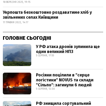
18 ВЕРЕСНЯ 2025, 19:15
Укрпошта безкоштовно роздаватиме хліб у
звільнених селах Київщини
11 ТРАВНЯ 2022, 14:17
ГОЛОВНЕ СЬОГОДНІ
У РФ атака дронів зупинила ще
один великий НПЗ
5 СЕРПНЯ, 17:55
Росіяни поцілили в "серце
логістики" NOVUS та склади
"Сільпо": загинули 6 людей
5 СЕРПНЯ, 12:30
РФ знищила сортувальний