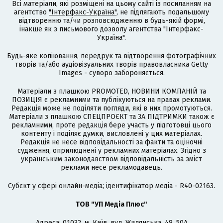
Всі матеріали, які розміщені на цьому сайті із посиланням на
агентство
"Інтерфакс-Україна"
, не підлягають подальшому
відтворенню та/чи розповсюдженню в будь-якій формі,
інакше як з письмового дозволу агентства "Інтерфакс-
Україна".
Будь-яке копіювання, передрук та відтворення фотографічних
творів та/або аудіовізуальних творів правовласника Getty
Images - суворо забороняється.
Матеріали з плашкою PROMOTED, НОВИНИ КОМПАНІЙ та
ПОЗИЦІЯ є рекламними та публікуються на правах реклами.
Редакція може не поділяти погляди, які в них промотуються.
Матеріали з плашкою СПЕЦПРОЄКТ та ЗА ПІДТРИМКИ також є
рекламними, проте редакція бере участь у підготовці цього
контенту і поділяє думки, висловлені у цих матеріалах.
Редакція не несе відповідальності за факти та оціночні
судження, оприлюднені у рекламних матеріалах. Згідно з
українським законодавством відповідальність за зміст
реклами несе рекламодавець.
Cубєкт у сфері онлайн-медіа; ідентифікатор медіа - R40-02163.
ТОВ "УП Медіа Плюс"
Адреса: 01032, м. Київ, вул. Жилянська, 48, 50А