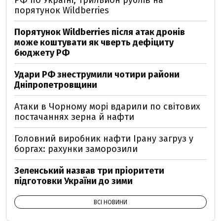
РФ по Україні, трильйон рублів на
порятунок Wildberries
Порятунок Wildberries після атак дронів
може коштувати як чверть дефіциту
бюджету РФ
Удари РФ знеструмили чотири райони
Дніпропетровщини
Атаки в Чорному морі вдарили по світових
постачаннях зерна й нафти
Головний виробник нафти Ірану загруз у
боргах: рахунки заморозили
Зеленський назвав три пріоритети
підготовки України до зими
ВСІ НОВИНИ