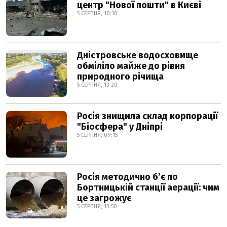
центр "Нової пошти" в Києві
5 СЕРПНЯ, 10:10
Дністровське водосховище
обміліло майже до рівня
природного річища
5 СЕРПНЯ, 13:20
Росія знищила склад корпорації
"Біосфера" у Дніпрі
5 СЕРПНЯ, 09:15
Росія методично б’є по
Бортницькій станції аерації: чим
це загрожує
5 СЕРПНЯ, 13:50