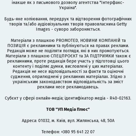
інакше як з письмового дозволу агентства "Інтерфакс-
Україна".
Будь-яке копіювання, передрук та відтворення фотографічних
творів та/або аудіовізуальних творів правовласника Getty
Images - суворо забороняється.
Матеріали з плашкою PROMOTED, НОВИНИ КОМПАНІЙ та
ПОЗИЦІЯ є рекламними та публікуються на правах реклами.
Редакція може не поділяти погляди, які в них промотуються.
Матеріали з плашкою СПЕЦПРОЄКТ та ЗА ПІДТРИМКИ також є
рекламними, проте редакція бере участь у підготовці цього
контенту і поділяє думки, висловлені у цих матеріалах.
Редакція не несе відповідальності за факти та оціночні
судження, оприлюднені у рекламних матеріалах. Згідно з
українським законодавством відповідальність за зміст
реклами несе рекламодавець.
Cубєкт у сфері онлайн-медіа; ідентифікатор медіа - R40-02163.
ТОВ "УП Медіа Плюс"
Адреса: 01032, м. Київ, вул. Жилянська, 48, 50А
Телефон: +380 95 641 22 07