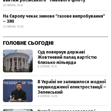
вантаж російського "тіньового флоту"
26 ЛИПНЯ, 16:45
На Європу чекає зимове "газове випробування"
– ЗМІ
24 ЛИПНЯ, 13:20
ГОЛОВНЕ СЬОГОДНІ
Суд повернув державі
Жовтневий палац вартістю
близько мільярда
8 СЕРПНЯ, 15:15
В Україні не залишилося жодної
неушкодженої електростанції –
Зеленський
8 СЕРПНЯ, 14:10