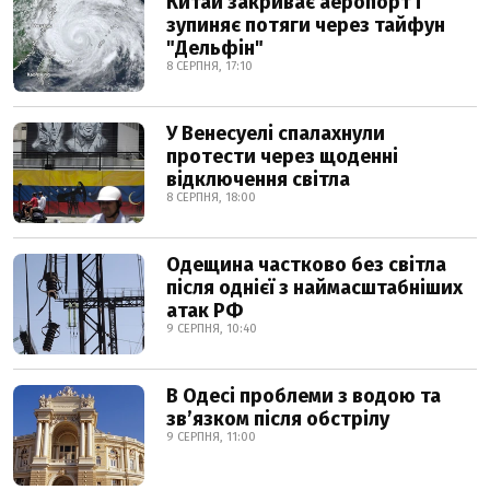
Китай закриває аеропорт і
зупиняє потяги через тайфун
"Дельфін"
8 СЕРПНЯ, 17:10
У Венесуелі спалахнули
протести через щоденні
відключення світла
8 СЕРПНЯ, 18:00
Одещина частково без світла
після однієї з наймасштабніших
атак РФ
9 СЕРПНЯ, 10:40
В Одесі проблеми з водою та
звʼязком після обстрілу
9 СЕРПНЯ, 11:00