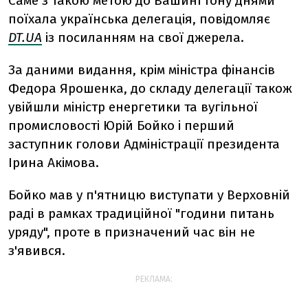
Саме з такою метою до Вашингтону днями
поїхала українська делегація, повідомляє
DT.UA
із посиланням на свої джерела.
За даними видання, крім міністра фінансів
Федора Ярошенка, до складу делегації також
увійшли міністр енергетики та вугільної
промисловості Юрій Бойко і перший
заступник голови Адміністрації президента
Ірина Акімова.
Бойко мав у п'ятницю виступати у Верховній
раді в рамках традиційної "години питань
уряду", проте в призначений час він не
з'явився.
РЕКЛАМА: