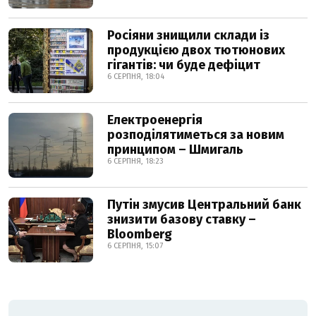
Росіяни знищили склади із
продукцією двох тютюнових
гігантів: чи буде дефіцит
6 СЕРПНЯ, 18:04
Електроенергія
розподілятиметься за новим
принципом – Шмигаль
6 СЕРПНЯ, 18:23
Путін змусив Центральний банк
знизити базову ставку –
Bloomberg
6 СЕРПНЯ, 15:07