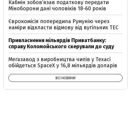
Кабмін зобовʼязав податкову передати
Міноборони дані чоловіків 18-60 років
Єврокомісія попередила Румунію через
наміри відкласти відмову від вугільних ТЕС
Привласнення мільярдів Приватбанку:
справу Коломойського скерували до суду
Мегазавод з виробництва чипів у Техасі
обійдеться SpaceX у 16,8 мільярдів доларів
ВСІ НОВИНИ