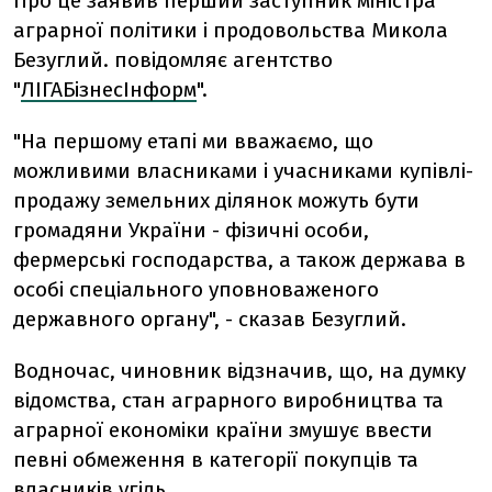
Про це заявив перший заступник міністра
аграрної політики і продовольства Микола
Безуглий. повідомляє агентство
"
ЛІГАБізнесІнформ
".
"На першому етапі ми вважаємо, що
можливими власниками і учасниками купівлі-
продажу земельних ділянок можуть бути
громадяни України - фізичні особи,
фермерські господарства, а також держава в
особі спеціального уповноваженого
державного органу", - сказав Безуглий.
Водночас, чиновник відзначив, що, на думку
відомства, стан аграрного виробництва та
аграрної економіки країни змушує ввести
певні обмеження в категорії покупців та
власників угідь.