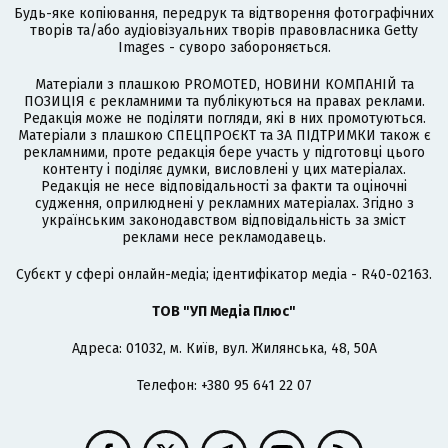
Будь-яке копіювання, передрук та відтворення фотографічних
творів та/або аудіовізуальних творів правовласника Getty
Images - суворо забороняється.
Матеріали з плашкою PROMOTED, НОВИНИ КОМПАНІЙ та
ПОЗИЦІЯ є рекламними та публікуються на правах реклами.
Редакція може не поділяти погляди, які в них промотуються.
Матеріали з плашкою СПЕЦПРОЄКТ та ЗА ПІДТРИМКИ також є
рекламними, проте редакція бере участь у підготовці цього
контенту і поділяє думки, висловлені у цих матеріалах.
Редакція не несе відповідальності за факти та оціночні
судження, оприлюднені у рекламних матеріалах. Згідно з
українським законодавством відповідальність за зміст
реклами несе рекламодавець.
Cубєкт у сфері онлайн-медіа; ідентифікатор медіа - R40-02163.
ТОВ "УП Медіа Плюс"
Адреса: 01032, м. Київ, вул. Жилянська, 48, 50А
Телефон: +380 95 641 22 07