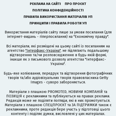
РЕКЛАМА НА САЙТІ
ПРО ПРОЄКТ
ПОЛІТИКА КОНФІДЕНЦІЙНОСТІ
ПРАВИЛА ВИКОРИСТАННЯ МАТЕРІАЛІВ УП
ПРИНЦИПИ І ПРАВИЛА РОБОТИ УП
Використання матеріалів сайту лише за умови посилання (для
інтернет-видань - гіперпосилання) на "Економічну правду".
Всі матеріали, які розміщені на цьому сайті із посиланням на
агентство
"Інтерфакс-Україна"
, не підлягають подальшому
відтворенню та/чи розповсюдженню в будь-якій формі,
інакше як з письмового дозволу агентства "Інтерфакс-
Україна".
Будь-яке копіювання, передрук та відтворення фотографічних
творів та/або аудіовізуальних творів правовласника Getty
Images - суворо забороняється.
Матеріали з плашкою PROMOTED, НОВИНИ КОМПАНІЙ та
ПОЗИЦІЯ є рекламними та публікуються на правах реклами.
Редакція може не поділяти погляди, які в них промотуються.
Матеріали з плашкою СПЕЦПРОЄКТ та ЗА ПІДТРИМКИ також є
рекламними, проте редакція бере участь у підготовці цього
контенту і поділяє думки, висловлені у цих матеріалах.