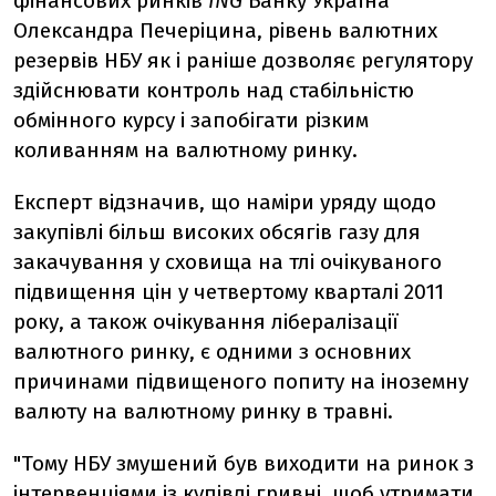
фінансових ринків
ING
Банку Україна
Олександра Печеріцина, рівень валютних
резервів НБУ як і раніше дозволяє регулятору
здійснювати контроль над стабільністю
обмінного курсу і запобігати різким
коливанням на валютному ринку.
Експерт відзначив, що наміри уряду щодо
закупівлі більш високих обсягів газу для
закачування у сховища на тлі очікуваного
підвищення цін у четвертому кварталі 2011
року, а також очікування лібералізації
валютного ринку, є одними з основних
причинами підвищеного попиту на іноземну
валюту на валютному ринку в травні.
"Тому НБУ змушений був виходити на ринок з
інтервенціями із купівлі гривні, щоб утримати