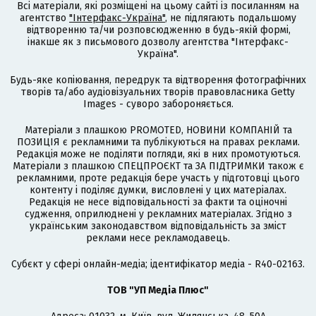
Всі матеріали, які розміщені на цьому сайті із посиланням на
агентство
"Інтерфакс-Україна"
, не підлягають подальшому
відтворенню та/чи розповсюдженню в будь-якій формі,
інакше як з письмового дозволу агентства "Інтерфакс-
Україна".
Будь-яке копіювання, передрук та відтворення фотографічних
творів та/або аудіовізуальних творів правовласника Getty
Images - суворо забороняється.
Матеріали з плашкою PROMOTED, НОВИНИ КОМПАНІЙ та
ПОЗИЦІЯ є рекламними та публікуються на правах реклами.
Редакція може не поділяти погляди, які в них промотуються.
Матеріали з плашкою СПЕЦПРОЄКТ та ЗА ПІДТРИМКИ також є
рекламними, проте редакція бере участь у підготовці цього
контенту і поділяє думки, висловлені у цих матеріалах.
Редакція не несе відповідальності за факти та оціночні
судження, оприлюднені у рекламних матеріалах. Згідно з
українським законодавством відповідальність за зміст
реклами несе рекламодавець.
Cубєкт у сфері онлайн-медіа; ідентифікатор медіа - R40-02163.
ТОВ "УП Медіа Плюс"