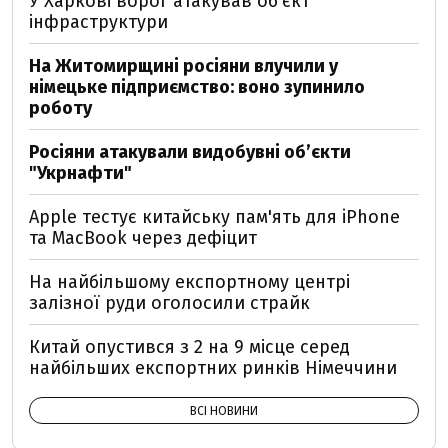
У Харкові ворог атакував обʼєкт
інфраструктури
На Житомирщині росіяни влучили у
німецьке підприємство: воно зупинило
роботу
Росіяни атакували видобувні обʼєкти
"Укрнафти"
Apple тестує китайську пам'ять для iPhone
та MacBook через дефіцит
На найбільшому експортному центрі
залізної руди оголосили страйк
Китай опустився з 2 на 9 місце серед
найбільших експортних ринків Німеччини
ВСІ НОВИНИ