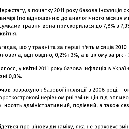
ержстату, з початку 2011 року базова інфляція ск
 вимірі (по відношенню до аналогічного місяця 
дсумками травня вона прискорилася до 7,8% з 7,3
квітня.
гадав, що у травні та за перші п'ять місяців 2010
новила, відповідно, 0,2% і 3%, а в цілому за рік - 
ялося, у квітні 2011 року базова інфляція в Украї
зні 0,8%.
чав розрахунок базової інфляції в 2008 році. По
роткострокові нерівномірні зміни цін під вплив
кі носять адміністративний, подієвий, а також с
деться про цінову динаміку, яка не враховує змі