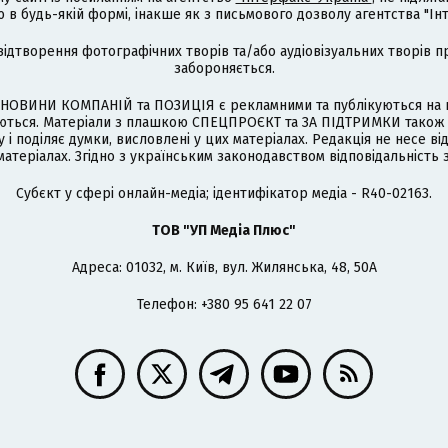
 будь-якій формі, інакше як з письмового дозволу агентства "Ін
відтворення фотографічних творів та/або аудіовізуальних творів п
забороняється.
НОВИНИ КОМПАНІЙ та ПОЗИЦІЯ є рекламними та публікуються на п
туються. Матеріали з плашкою СПЕЦПРОЄКТ та ЗА ПІДТРИМКИ також
 і поділяє думки, висловлені у цих матеріалах. Редакція не несе ві
атеріалах. Згідно з українським законодавством відповідальність 
Cубєкт у сфері онлайн-медіа; ідентифікатор медіа - R40-02163.
ТОВ "УП Медіа Плюс"
Адреса: 01032, м. Київ, вул. Жилянська, 48, 50А
Телефон: +380 95 641 22 07