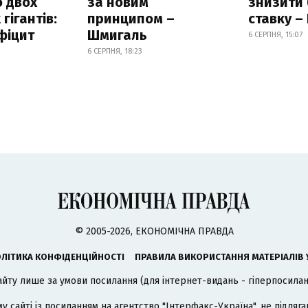
 двох
за новим
знизити
гігантів:
принципом –
ставку –
фіцит
Шмигаль
6 СЕРПНЯ, 15:07
6 СЕРПНЯ, 18:23
© 2005-2026, ЕКОНОМІЧНА ПРАВДА
ЛІТИКА КОНФІДЕНЦІЙНОСТІ
ПРАВИЛА ВИКОРИСТАННЯ МАТЕРІАЛІВ 
айту лише за умови посилання (для інтернет-видань - гіперпосиланн
му сайті із посиланням на агентство
"Інтерфакс-Україна"
, не підля