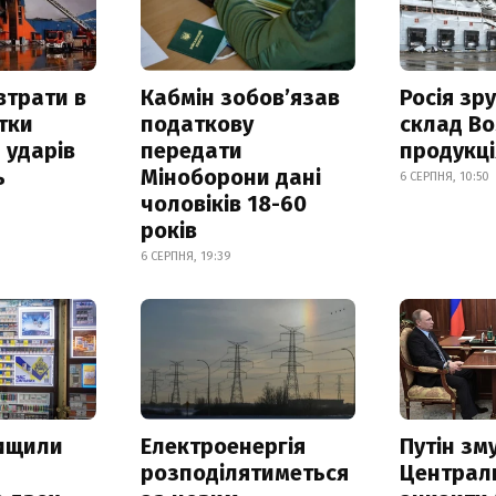
втрати в
Кабмін зобовʼязав
Росія зр
итки
податкову
склад Bo
 ударів
передати
продукц
ь
Міноборони дані
6 СЕРПНЯ, 10:50
чоловіків 18-60
років
6 СЕРПНЯ, 19:39
нищили
Електроенергія
Путін зм
розподілятиметься
Централ