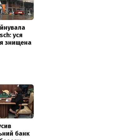
уйнувала
sch: уся
ія знищена
усив
ьний банк