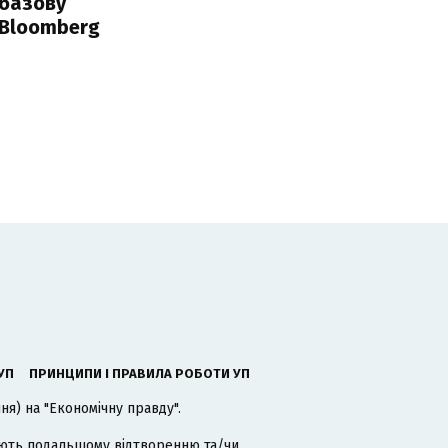
 базову
 Bloomberg
УП
ПРИНЦИПИ І ПРАВИЛА РОБОТИ УП
я) на "Економічну правду".
гають подальшому відтворенню та/чи