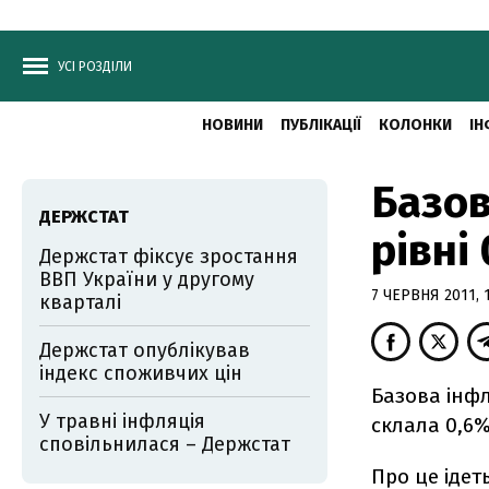
УСІ РОЗДІЛИ
НОВИНИ
ПУБЛІКАЦІЇ
КОЛОНКИ
ІН
Базов
ДЕРЖСТАТ
рівні
Держстат фіксує зростання
ВВП України у другому
7 ЧЕРВНЯ 2011, 1
кварталі
Держстат опублікував
індекс споживчих цін
Базова інфля
У травні інфляція
склала 0,6%
сповільнилася – Держстат
Про це ідет