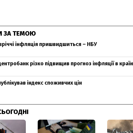
И ЗА ТЕМОЮ
івріччі інфляція пришвидшиться – НБУ
центробанк різко підвищив прогноз інфляції в країн
ублікував індекс споживчих цін
СЬОГОДНІ