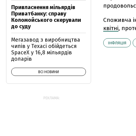
продовольст
Привласнення мільярдів
Приватбанку: справу
Споживча ін
Коломойського скерували
до суду
квітні
, прот
Мегазавод з виробництва
ІНФЛЯЦІЯ
чипів у Техасі обійдеться
SpaceX у 16,8 мільярдів
доларів
ВСІ НОВИНИ
РЕКЛАМА: