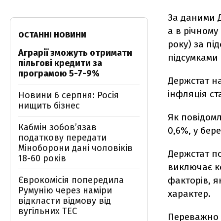
За даними Д
а в річному
ОСТАННІ НОВИНИ
року) за пі
Аграрії зможуть отримати
підсумками 
пільгові кредити за
програмою 5-7-9%
Держстат на
інфляція ста
Новини 6 серпня: Росія
нищить бізнес
Як повідомл
Кабмін зобовʼязав
0,6%, у бере
податкову передати
Міноборони дані чоловіків
Держстат по
18-60 років
виключає ко
Єврокомісія попередила
факторів, я
Румунію через наміри
характер.
відкласти відмову від
вугільних ТЕС
Переважно і