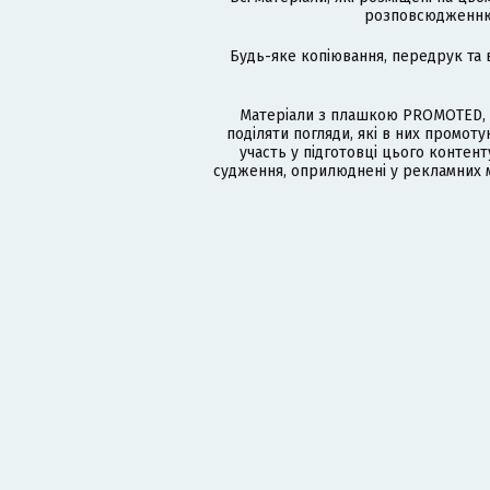
розповсюдженню в
Будь-яке копіювання, передрук та 
Матеріали з плашкою PROMOTED, 
поділяти погляди, які в них промо
участь у підготовці цього контенту
судження, оприлюднені у рекламних м