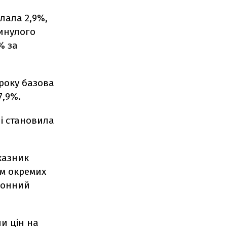
лала 2,9%,
минулого
% за
 року базова
7,9%.
ні становила
казник
ом окремих
езонний
ни цін на