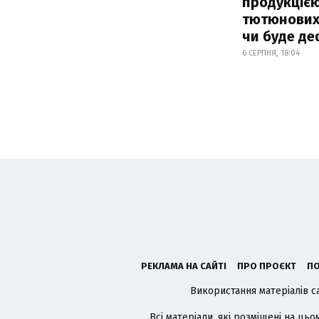
продукцією
тютюнових 
чи буде де
6 СЕРПНЯ, 18:04
РЕКЛАМА НА САЙТІ
ПРО ПРОЄКТ
ПО
Використання матеріалів с
Всі матеріали, які розміщені на цьо