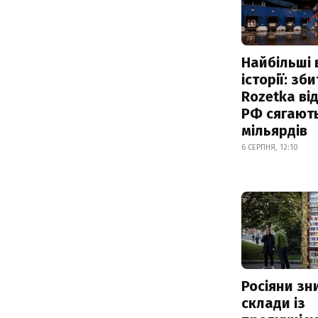
Найбільші 
історії: зб
Rozetka від
РФ сягают
мільярдів
6 СЕРПНЯ, 12:10
Росіяни з
склади із