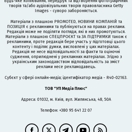
Будь-яке копіювання, передрук та відтворення фотографічних
творів та/або аудіовізуальних творів правовласника Getty
Images - суворо забороняється.
Матеріали з плашкою PROMOTED, НОВИНИ КОМПАНІЙ та
ПОЗИЦІЯ є рекламними та публікуються на правах реклами.
Редакція може не поділяти погляди, які в них промотуються.
Матеріали з плашкою СПЕЦПРОЄКТ та ЗА ПІДТРИМКИ також є
рекламними, проте редакція бере участь у підготовці цього
контенту і поділяє думки, висловлені у цих матеріалах.
Редакція не несе відповідальності за факти та оціночні
судження, оприлюднені у рекламних матеріалах. Згідно з
українським законодавством відповідальність за зміст
реклами несе рекламодавець.
Cубєкт у сфері онлайн-медіа; ідентифікатор медіа - R40-02163.
ТОВ "УП Медіа Плюс"
Адреса: 01032, м. Київ, вул. Жилянська, 48, 50А
Телефон: +380 95 641 22 07