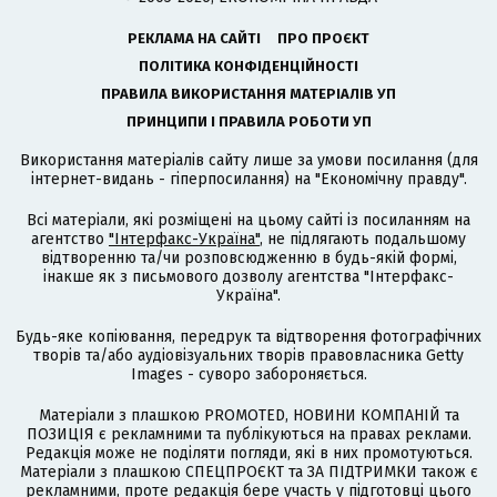
РЕКЛАМА НА САЙТІ
ПРО ПРОЄКТ
ПОЛІТИКА КОНФІДЕНЦІЙНОСТІ
ПРАВИЛА ВИКОРИСТАННЯ МАТЕРІАЛІВ УП
ПРИНЦИПИ І ПРАВИЛА РОБОТИ УП
Використання матеріалів сайту лише за умови посилання (для
інтернет-видань - гіперпосилання) на "Економічну правду".
Всі матеріали, які розміщені на цьому сайті із посиланням на
агентство
"Інтерфакс-Україна"
, не підлягають подальшому
відтворенню та/чи розповсюдженню в будь-якій формі,
інакше як з письмового дозволу агентства "Інтерфакс-
Україна".
Будь-яке копіювання, передрук та відтворення фотографічних
творів та/або аудіовізуальних творів правовласника Getty
Images - суворо забороняється.
Матеріали з плашкою PROMOTED, НОВИНИ КОМПАНІЙ та
ПОЗИЦІЯ є рекламними та публікуються на правах реклами.
Редакція може не поділяти погляди, які в них промотуються.
Матеріали з плашкою СПЕЦПРОЄКТ та ЗА ПІДТРИМКИ також є
рекламними, проте редакція бере участь у підготовці цього