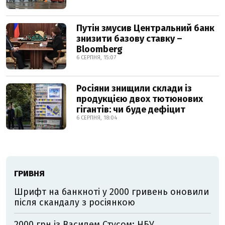
Путін змусив Центральний банк
знизити базову ставку –
Bloomberg
6 СЕРПНЯ, 15:07
Росіяни знищили склади із
продукцією двох тютюнових
гігантів: чи буде дефіцит
6 СЕРПНЯ, 18:04
ГРИВНЯ
Шрифт на банкноті у 2000 гривень оновили
після скандалу з росіянкою
2000 грн із Василем Стусом: НБУ