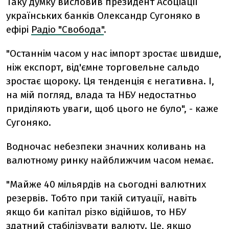
Таку думку висловив президент Асоціації
українських банків Олександр Сугоняко в
ефірі
Радіо "Свобода"
.
"Останнім часом у нас імпорт зростає швидше,
ніж експорт, від'ємне торговельне сальдо
зростає щороку. Ця тенденція є негативна. І,
на мій погляд, влада та НБУ недостатньо
приділяють уваги, щоб цього не було", - каже
Сугоняко.
Водночас небезпеки значних коливань на
валютному ринку найближчим часом немає.
"Майже 40 мільярдів на сьогодні валютних
резервів. Тобто при такій ситуації, навіть
якщо би капітал різко відійшов, то НБУ
здатний стабілізувати валюту. Це, якщо