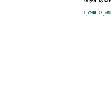
опублiкуван
УРЯД
АПК