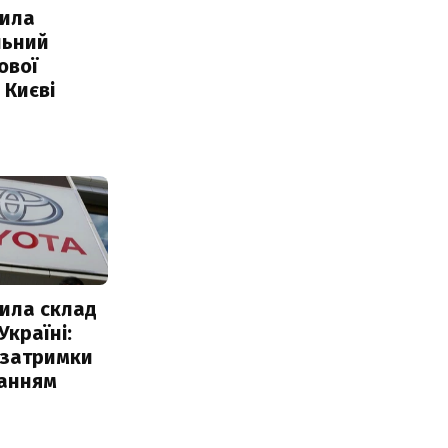
ила
льний
ової
 Києві
ила склад
Україні:
 затримки
чанням