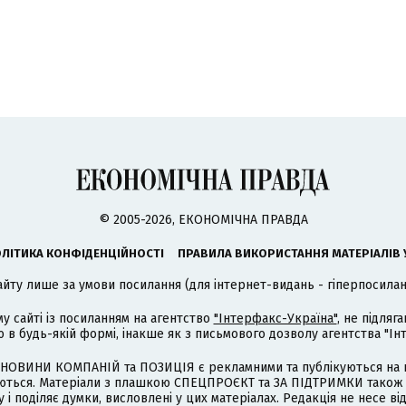
© 2005-2026, ЕКОНОМІЧНА ПРАВДА
ЛІТИКА КОНФІДЕНЦІЙНОСТІ
ПРАВИЛА ВИКОРИСТАННЯ МАТЕРІАЛІВ 
айту лише за умови посилання (для інтернет-видань - гіперпосиланн
му сайті із посиланням на агентство
"Інтерфакс-Україна"
, не підля
 будь-якій формі, інакше як з письмового дозволу агентства "Ін
НОВИНИ КОМПАНІЙ та ПОЗИЦІЯ є рекламними та публікуються на п
туються. Матеріали з плашкою СПЕЦПРОЄКТ та ЗА ПІДТРИМКИ також
 і поділяє думки, висловлені у цих матеріалах. Редакція не несе ві