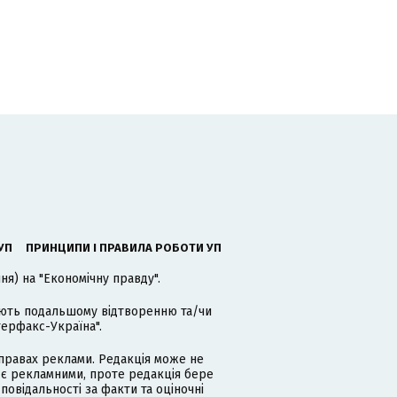
УП
ПРИНЦИПИ І ПРАВИЛА РОБОТИ УП
я) на "Економічну правду".
гають подальшому відтворенню та/чи
терфакс-Україна".
равах реклами. Редакція може не
 є рекламними, проте редакція бере
дповідальності за факти та оціночні