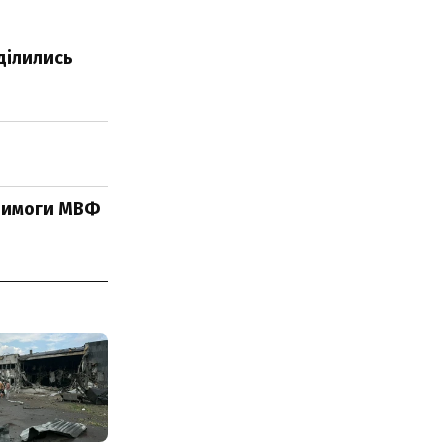
ділились
 вимоги МВФ