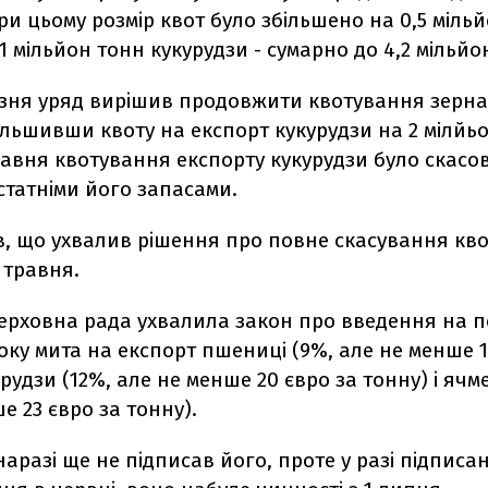
При цьому розмiр квот було збiльшено на 0,5 міль
1 мільйон тонн кукурудзи - сумарно до 4,2 мільйо
резня уряд вирiшив продовжити квотування зерна
iльшивши квоту на експорт кукурудзи на 2 мілйь
равня квотування експорту кукурудзи було скасо
остатнiми його запасами.
в, що ухвалив рiшення про повне скасування кво
5 травня.
ерховна рада ухвалила закон про введення на пе
року мита на експорт пшеницi (9%, але не менше 1
урудзи (12%, але не менше 20 євро за тонну) i ячм
е 23 євро за тонну).
аразi ще не пiдписав його, проте у разi пiдписан