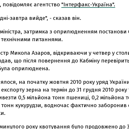
 повідомляє агентство
"Інтерфакс-Україна".
днi-завтра вийде", - сказав вiн.
 мiнiстра, затримка з оприлюдненням постанови 
з технiчними питаннями.
iстр Микола Азаров, вiдкриваючи у четвер у стол
одав, що пiсля повернення до Кабмiну перевiрит
була оприлюднена.
ялося, на початку жовтня 2010 року уряд України
експорту зерна на термiн до 31 грудня 2010 року 
везти 0,5 мільйона тонн пшеницi, 0,2 мільйона
и тонн кукурудзи, водночас фактично заборонив
ки.
 минулого року квотування було продовжено до 3