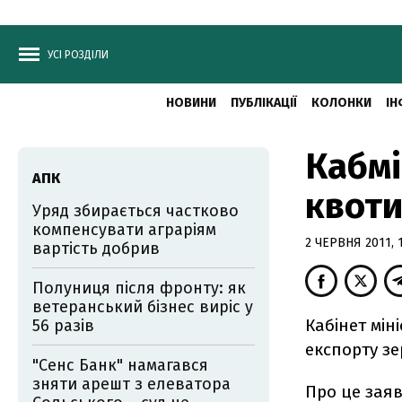
УСІ РОЗДІЛИ
НОВИНИ
ПУБЛІКАЦІЇ
КОЛОНКИ
ІН
Кабмі
АПК
квоти
Уряд збирається частково
компенсувати аграріям
2 ЧЕРВНЯ 2011, 
вартість добрив
Полуниця після фронту: як
ветеранський бізнес виріс у
Кабiнет мi
56 разів
експорту зе
"Сенс Банк" намагався
зняти арешт з елеватора
Про це заяв