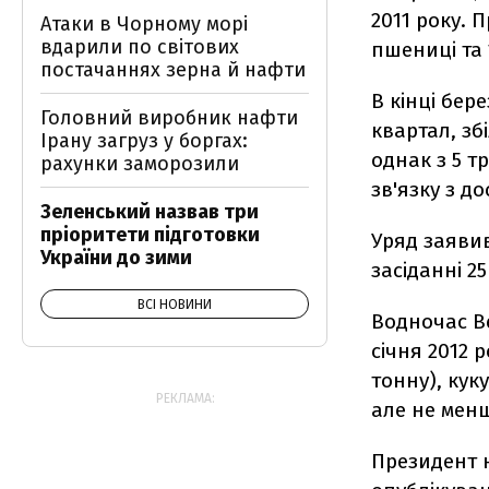
2011 року. 
Атаки в Чорному морі
вдарили по світових
пшеницi та 
постачаннях зерна й нафти
В кiнцi бе
Головний виробник нафти
квартал, зб
Ірану загруз у боргах:
однак з 5 т
рахунки заморозили
зв'язку з д
Зеленський назвав три
пріоритети підготовки
Уряд заяви
України до зими
засiданнi 2
ВСІ НОВИНИ
Водночас В
сiчня 2012 
тонну), кук
РЕКЛАМА:
але не менш
Президент н