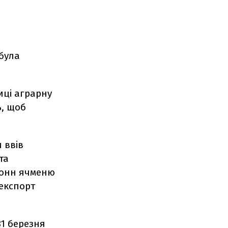
була
ицi аграрну
ь, щоб
 ввiв
та
 тонн ячменю
 експорт
1 березня