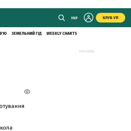
КЛУБ УП
УКР
В'Ю
ЗЕМЕЛЬНИЙ ГІД
WEEKLY CHARTS
РЕКЛАМА:
вотування
икола