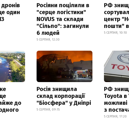
 дронів
Росіяни поцілили в
РФ знищ
ще один
"серце логістики"
сортува
ПЗ
NOVUS та склади
центр "Н
"Сільпо": загинули
пошти" в
6 людей
5 СЕРПНЯ, 10:10
5 СЕРПНЯ, 12:30
ке
Росія знищила
РФ знищ
ще
склад корпорації
Toyota в 
айже до
"Біосфера" у Дніпрі
можливі
родного
з поста
5 СЕРПНЯ, 09:15
5 СЕРПНЯ, 17:20