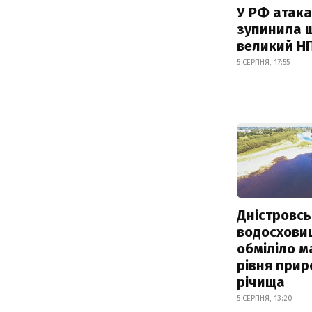
У РФ атака
зупинила 
великий Н
5 СЕРПНЯ, 17:55
Дністровсь
водосхови
обміліло м
рівня при
річища
5 СЕРПНЯ, 13:20