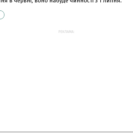
ня в червнi, воно набуде чинностi з 1 липня.
РЕКЛАМА: