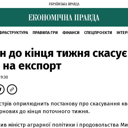
ФРАСТРУКТУРА
ПРАВИЛА ГРИ
ФІНАНСИ
СПЕЦПРОЄКТИ
ІНТЕР
н до кінця тижня скасує
 на експорт
19:30
нiстрiв оприлюднить постанову про скасування к
рнових до кiнця поточного тижня.
ив мiнiстр аграрної полiтики i продовольства М