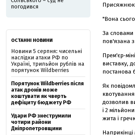
Сольського – суд не
Присяжнюк,
погодився
"Вона сього
За словами
ОСТАННІ НОВИНИ
пов'язана 
Новини 5 серпня: чисельні
Прем'єр-мiн
наслідки атаки РФ по
виставку, д
Україні, трильйон рублів на
порятунок Wildberries
постанова 
Порятунок Wildberries після
Як повiдомл
атак дронів може
квотування 
коштувати як чверть
дозволив ви
дефіциту бюджету РФ
i 2 мільйон
Удари РФ знеструмили
жита i греч
чотири райони
Дніпропетровщини
Наприкiнцi