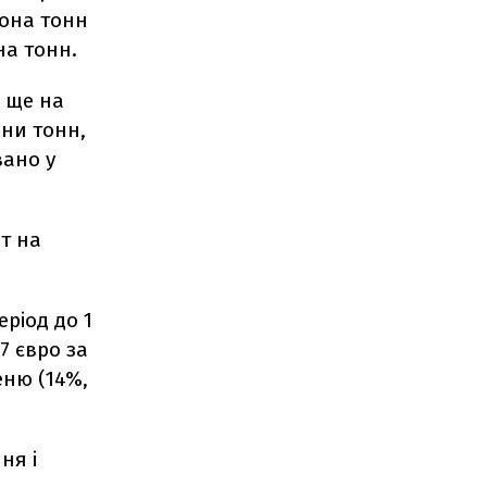
йона тонн
на тонн.
 ще на
они тонн,
вано у
т на
рiод до 1
7 євро за
еню (14%,
ня i