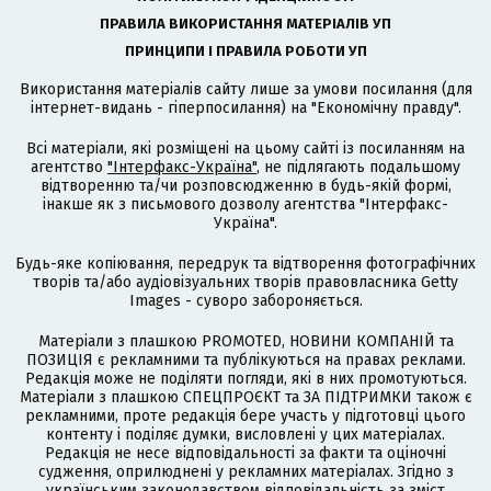
ПРАВИЛА ВИКОРИСТАННЯ МАТЕРІАЛІВ УП
ПРИНЦИПИ І ПРАВИЛА РОБОТИ УП
Використання матеріалів сайту лише за умови посилання (для
інтернет-видань - гіперпосилання) на "Економічну правду".
Всі матеріали, які розміщені на цьому сайті із посиланням на
агентство
"Інтерфакс-Україна"
, не підлягають подальшому
відтворенню та/чи розповсюдженню в будь-якій формі,
інакше як з письмового дозволу агентства "Інтерфакс-
Україна".
Будь-яке копіювання, передрук та відтворення фотографічних
творів та/або аудіовізуальних творів правовласника Getty
Images - суворо забороняється.
Матеріали з плашкою PROMOTED, НОВИНИ КОМПАНІЙ та
ПОЗИЦІЯ є рекламними та публікуються на правах реклами.
Редакція може не поділяти погляди, які в них промотуються.
Матеріали з плашкою СПЕЦПРОЄКТ та ЗА ПІДТРИМКИ також є
рекламними, проте редакція бере участь у підготовці цього
контенту і поділяє думки, висловлені у цих матеріалах.
Редакція не несе відповідальності за факти та оціночні
судження, оприлюднені у рекламних матеріалах. Згідно з
українським законодавством відповідальність за зміст