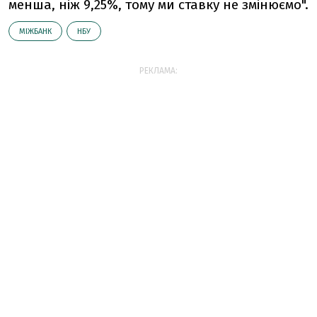
менша, ніж 9,25%, тому ми ставку не змінюємо".
МІЖБАНК
НБУ
РЕКЛАМА: