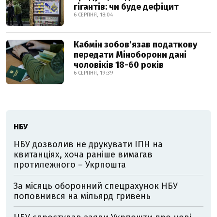
гігантів: чи буде дефіцит
6 СЕРПНЯ, 18:04
Кабмін зобовʼязав податкову
передати Міноборони дані
чоловіків 18-60 років
6 СЕРПНЯ, 19:39
НБУ
НБУ дозволив не друкувати ІПН на
квитанціях, хоча раніше вимагав
протилежного – Укрпошта
За місяць оборонний спецрахунок НБУ
поповнився на мільярд гривень