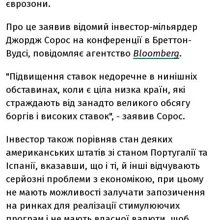
єврозони.
Про це заявив відомий інвестор-мільярдер
Джордж Сорос на конференції в Бреттон-
Вудсі, повідомляє агентство
Bloomberg
.
"Підвищення ставок недоречне в нинішніх
обставинах, коли є ціла низка країн, які
страждають від занадто великого обсягу
боргів і високих ставок", - заявив Сорос.
Інвестор також порівняв стан деяких
американських штатів зі станом Португалії та
Іспанії, вказавши, що і ті, й інші відчувають
серйозні проблеми з економікою, при цьому
не мають можливості залучати запозичення
на ринках для реалізації стимулюючих
програм і не мають власної валюти, щоб