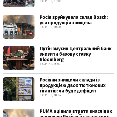
6 СЕРПНЯ, 06:00
Росія зруйнувала склад Bosch:
уся продукція знищена
6 СЕРПНЯ, 10:50
Путін змусив Центральний банк
знизити базову ставку –
Bloomberg
6 СЕРПНЯ, 15:07
Росіяни знищили склади із
продукцією двох тютюнових
гігантів: чи буде дефіцит
6 СЕРПНЯ, 18:04
PUMA оцінила втрати внаслідок
знищення Росією її складських