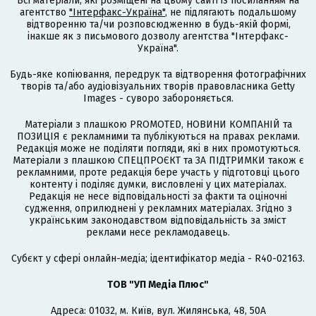
Всі матеріали, які розміщені на цьому сайті із посиланням на
агентство
"Інтерфакс-Україна"
, не підлягають подальшому
відтворенню та/чи розповсюдженню в будь-якій формі,
інакше як з письмового дозволу агентства "Інтерфакс-
Україна".
Будь-яке копіювання, передрук та відтворення фотографічних
творів та/або аудіовізуальних творів правовласника Getty
Images - суворо забороняється.
Матеріали з плашкою PROMOTED, НОВИНИ КОМПАНІЙ та
ПОЗИЦІЯ є рекламними та публікуються на правах реклами.
Редакція може не поділяти погляди, які в них промотуються.
Матеріали з плашкою СПЕЦПРОЄКТ та ЗА ПІДТРИМКИ також є
рекламними, проте редакція бере участь у підготовці цього
контенту і поділяє думки, висловлені у цих матеріалах.
Редакція не несе відповідальності за факти та оціночні
судження, оприлюднені у рекламних матеріалах. Згідно з
українським законодавством відповідальність за зміст
реклами несе рекламодавець.
Cубєкт у сфері онлайн-медіа; ідентифікатор медіа - R40-02163.
ТОВ "УП Медіа Плюс"
Адреса: 01032, м. Київ, вул. Жилянська, 48, 50А