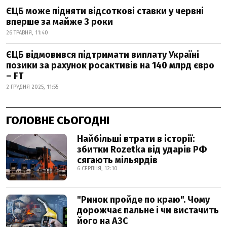
ЄЦБ може підняти відсоткові ставки у червні
вперше за майже 3 роки
26 ТРАВНЯ, 11:40
ЄЦБ відмовився підтримати виплату Україні
позики за рахунок росактивів на 140 млрд євро
– FT
2 ГРУДНЯ 2025, 11:55
ГОЛОВНЕ СЬОГОДНІ
Найбільші втрати в історії:
збитки Rozetka від ударів РФ
сягають мільярдів
6 СЕРПНЯ, 12:10
"Ринок пройде по краю". Чому
дорожчає пальне і чи вистачить
його на АЗС