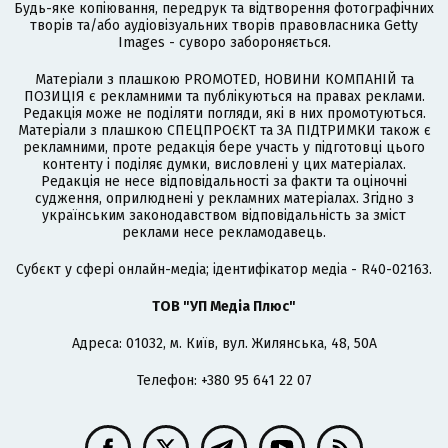
Будь-яке копіювання, передрук та відтворення фотографічних
творів та/або аудіовізуальних творів правовласника Getty
Images - суворо забороняється.
Матеріали з плашкою PROMOTED, НОВИНИ КОМПАНІЙ та
ПОЗИЦІЯ є рекламними та публікуються на правах реклами.
Редакція може не поділяти погляди, які в них промотуються.
Матеріали з плашкою СПЕЦПРОЄКТ та ЗА ПІДТРИМКИ також є
рекламними, проте редакція бере участь у підготовці цього
контенту і поділяє думки, висловлені у цих матеріалах.
Редакція не несе відповідальності за факти та оціночні
судження, оприлюднені у рекламних матеріалах. Згідно з
українським законодавством відповідальність за зміст
реклами несе рекламодавець.
Cубєкт у сфері онлайн-медіа; ідентифікатор медіа - R40-02163.
ТОВ "УП Медіа Плюс"
Адреса: 01032, м. Київ, вул. Жилянська, 48, 50А
Телефон: +380 95 641 22 07