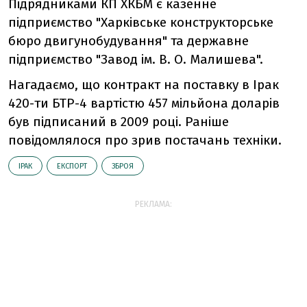
Підрядниками КП ХКБМ є казенне
підприємство "Харківське конструкторське
бюро двигунобудування" та державне
підприємство "Завод ім. В. О. Малишева".
Нагадаємо, що контракт на поставку в Ірак
420-ти БТР-4 вартістю 457 мільйона доларів
був підписаний в 2009 році. Раніше
повідомлялося про зрив постачань техніки.
ІРАК
ЕКСПОРТ
ЗБРОЯ
РЕКЛАМА: