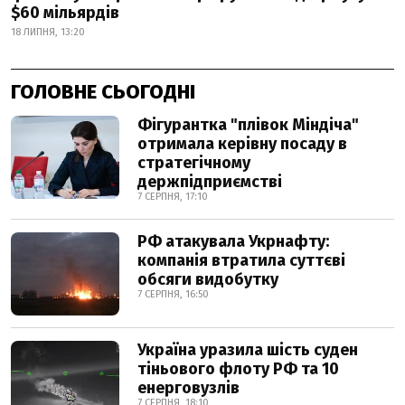
$60 мільярдів
18 ЛИПНЯ, 13:20
ГОЛОВНЕ СЬОГОДНІ
Фігурантка "плівок Міндіча"
отримала керівну посаду в
стратегічному
держпідприємстві
7 СЕРПНЯ, 17:10
РФ атакувала Укрнафту:
компанія втратила суттєві
обсяги видобутку
7 СЕРПНЯ, 16:50
Україна уразила шість суден
тіньового флоту РФ та 10
енерговузлів
7 СЕРПНЯ, 18:10