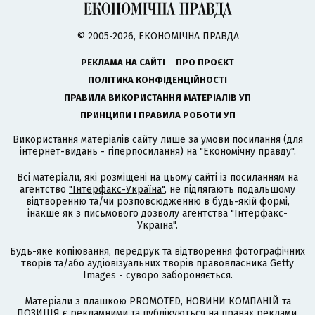
© 2005-2026, ЕКОНОМІЧНА ПРАВДА
РЕКЛАМА НА САЙТІ
ПРО ПРОЄКТ
ПОЛІТИКА КОНФІДЕНЦІЙНОСТІ
ПРАВИЛА ВИКОРИСТАННЯ МАТЕРІАЛІВ УП
ПРИНЦИПИ І ПРАВИЛА РОБОТИ УП
Використання матеріалів сайту лише за умови посилання (для
інтернет-видань - гіперпосилання) на "Економічну правду".
Всі матеріали, які розміщені на цьому сайті із посиланням на
агентство
"Інтерфакс-Україна"
, не підлягають подальшому
відтворенню та/чи розповсюдженню в будь-якій формі,
інакше як з письмового дозволу агентства "Інтерфакс-
Україна".
Будь-яке копіювання, передрук та відтворення фотографічних
творів та/або аудіовізуальних творів правовласника Getty
Images - суворо забороняється.
Матеріали з плашкою PROMOTED, НОВИНИ КОМПАНІЙ та
ПОЗИЦІЯ є рекламними та публікуються на правах реклами.