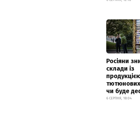
Росіяни з
склади із
продукцією
тютюнових 
чи буде де
6 СЕРПНЯ, 18:04