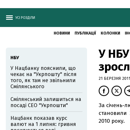
УСІ РОЗДІЛИ
НОВИНИ
ПУБЛІКАЦІЇ
КОЛОНКИ
ІН
У НБУ
НБУ
зросл
У Нацбанку пояснили, що
чекає на "Укрпошту" після
21 БЕРЕЗНЯ 2011
того, як там не звільнили
Смілянського
Смілянський залишиться на
За січень-л
посаді CEO "Укрпошти"
становили 2
Нацбанк показав курс
2010 року.
валют на 1 липня: гривня