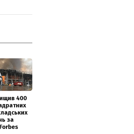
нищив 400
вадратних
кладських
нь за
 Forbes