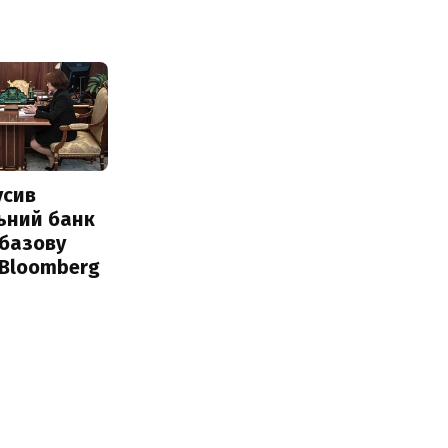
усив
ьний банк
 базову
 Bloomberg