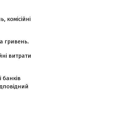
, комісійні
да гривень.
йні витрати
і банків
ідповідний