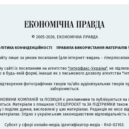
© 2005-2026, ЕКОНОМІЧНА ПРАВДА
ЛІТИКА КОНФІДЕНЦІЙНОСТІ
ПРАВИЛА ВИКОРИСТАННЯ МАТЕРІАЛІВ 
айту лише за умови посилання (для інтернет-видань - гіперпосиланн
му сайті із посиланням на агентство
"Інтерфакс-Україна"
, не підля
 будь-якій формі, інакше як з письмового дозволу агентства "Ін
відтворення фотографічних творів та/або аудіовізуальних творів п
забороняється.
НОВИНИ КОМПАНІЙ та ПОЗИЦІЯ є рекламними та публікуються на п
туються. Матеріали з плашкою СПЕЦПРОЄКТ та ЗА ПІДТРИМКИ також
 і поділяє думки, висловлені у цих матеріалах. Редакція не несе ві
атеріалах. Згідно з українським законодавством відповідальність 
Cубєкт у сфері онлайн-медіа; ідентифікатор медіа - R40-02163.