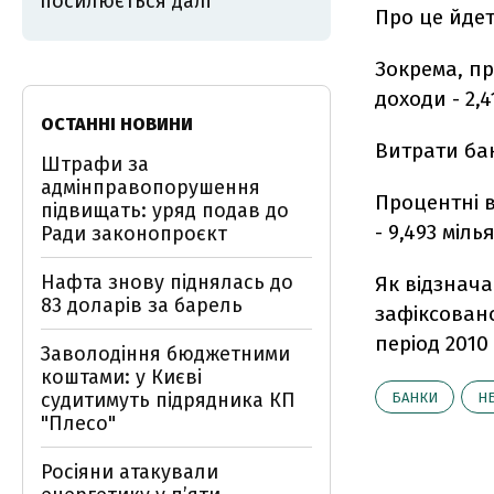
посилюється далі
Про це йдет
Зокрема, пр
доходи - 2,
ОСТАННІ НОВИНИ
Витрати бан
Штрафи за
адмінправопорушення
Процентні в
підвищать: уряд подав до
- 9,493 міл
Ради законопроєкт
Нафта знову піднялась до
Як відзнача
83 доларів за барель
зафіксовано
період 2010
Заволодіння бюджетними
коштами: у Києві
судитимуть підрядника КП
БАНКИ
Н
"Плесо"
Росіяни атакували