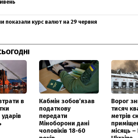
ривень
ни показали курс валют на 29 червня
СЬОГОДНІ
втрати в
Кабмін зобовʼязав
Ворог з
итки
податкову
тисяч к
 ударів
передати
метрів с
ь
Міноборони дані
приміще
чоловіків 18-60
місяць –
років
Ukraine