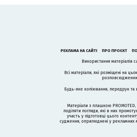
РЕКЛАМА НА САЙТІ
ПРО ПРОЄКТ
ПО
Використання матеріалів с
Всі матеріали, які розміщені на цьо
розповсюдженню в
Будь-яке копіювання, передрук та 
Матеріали з плашкою PROMOTED, 
поділяти погляди, які в них промо
участь у підготовці цього контенту
судження, оприлюднені у рекламних м