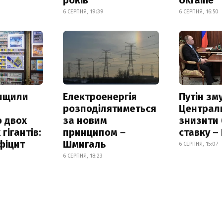
6 СЕРПНЯ, 19:39
6 СЕРПНЯ, 16:50
нищили
Електроенергія
Путін зм
розподілятиметься
Централ
 двох
за новим
знизити
гігантів:
принципом –
ставку –
фіцит
Шмигаль
6 СЕРПНЯ, 15:07
6 СЕРПНЯ, 18:23