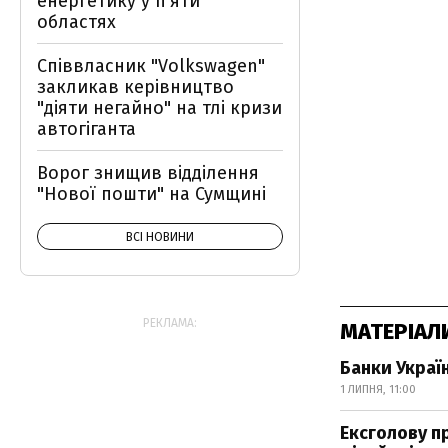
енергетику у пʼяти
областях
Співвласник "Volkswagen"
закликав керівництво
"діяти негайно" на тлі кризи
автогіганта
Ворог знищив відділення
"Нової пошти" на Сумщині
ВСІ НОВИНИ
РЕКЛАМА:
МАТЕРІАЛ
Банки Україн
1 ЛИПНЯ, 11:00
Ексголову п