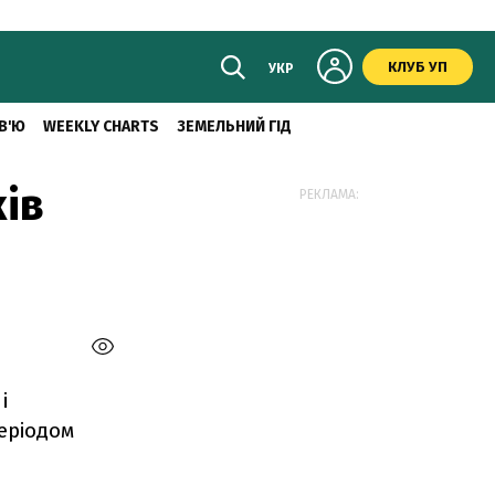
КЛУБ УП
УКР
В'Ю
WEEKLY CHARTS
ЗЕМЕЛЬНИЙ ГІД
ків
РЕКЛАМА:
і
еріодом