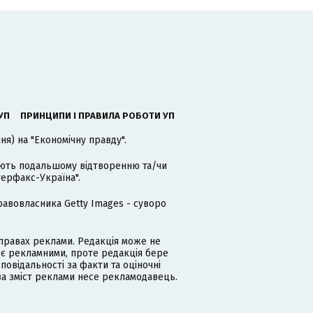
УП
ПРИНЦИПИ І ПРАВИЛА РОБОТИ УП
я) на "Економічну правду".
гають подальшому відтворенню та/чи
терфакс-Україна".
равовласника Getty Images - суворо
равах реклами. Редакція може не
 є рекламними, проте редакція бере
дповідальності за факти та оціночні
за зміст реклами несе рекламодавець.