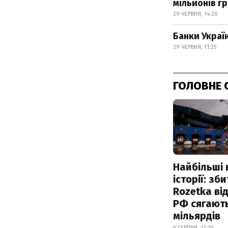
мільйонів г
29 ЧЕРВНЯ, 14:20
Банки Украї
29 ЧЕРВНЯ, 11:25
ГОЛОВНЕ 
Найбільші 
історії: зб
Rozetka від
РФ сягают
мільярдів
6 СЕРПНЯ, 12:10