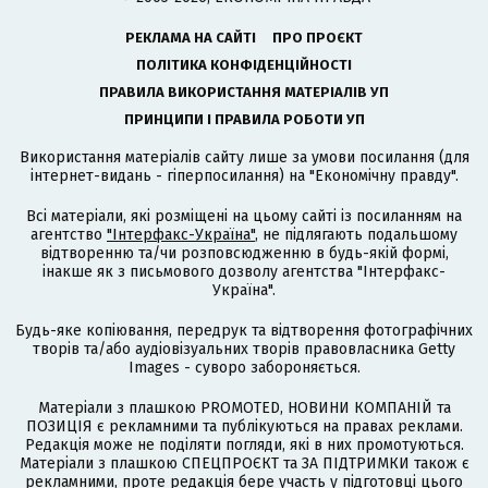
РЕКЛАМА НА САЙТІ
ПРО ПРОЄКТ
ПОЛІТИКА КОНФІДЕНЦІЙНОСТІ
ПРАВИЛА ВИКОРИСТАННЯ МАТЕРІАЛІВ УП
ПРИНЦИПИ І ПРАВИЛА РОБОТИ УП
Використання матеріалів сайту лише за умови посилання (для
інтернет-видань - гіперпосилання) на "Економічну правду".
Всі матеріали, які розміщені на цьому сайті із посиланням на
агентство
"Інтерфакс-Україна"
, не підлягають подальшому
відтворенню та/чи розповсюдженню в будь-якій формі,
інакше як з письмового дозволу агентства "Інтерфакс-
Україна".
Будь-яке копіювання, передрук та відтворення фотографічних
творів та/або аудіовізуальних творів правовласника Getty
Images - суворо забороняється.
Матеріали з плашкою PROMOTED, НОВИНИ КОМПАНІЙ та
ПОЗИЦІЯ є рекламними та публікуються на правах реклами.
Редакція може не поділяти погляди, які в них промотуються.
Матеріали з плашкою СПЕЦПРОЄКТ та ЗА ПІДТРИМКИ також є
рекламними, проте редакція бере участь у підготовці цього