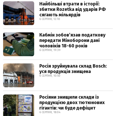
Найбільші втрати в історії:
збитки Rozetka від ударів РФ
сягають мільярдів
6 СЕРПНЯ, 12:10
Кабмін зобовʼязав податкову
передати Міноборони дані
чоловіків 18-60 років
6 СЕРПНЯ, 19:39
Росія зруйнувала склад Bosch:
уся продукція знищена
6 СЕРПНЯ, 10:50
Росіяни знищили склади із
продукцією двох тютюнових
гігантів: чи буде дефіцит
6 СЕРПНЯ, 18:04