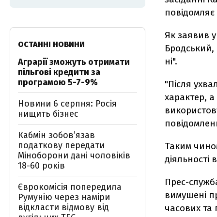
повідомляє
Як заявив 
ОСТАННІ НОВИНИ
Бродський, 
ні".
Аграрії зможуть отримати
пільгові кредити за
програмою 5-7-9%
"Після ухв
характер, а
Новини 6 серпня: Росія
використову
нищить бізнес
повідомленн
Кабмін зобовʼязав
податкову передати
Таким чином
Міноборони дані чоловіків
діяльності в
18-60 років
Прес-служба
Єврокомісія попередила
вимушені п
Румунію через наміри
відкласти відмову від
часових та