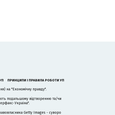
УП
ПРИНЦИПИ І ПРАВИЛА РОБОТИ УП
я) на "Економічну правду".
гають подальшому відтворенню та/чи
терфакс-Україна".
равовласника Getty Images - суворо