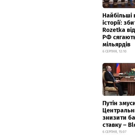
Найбільші 
історії: зб
Rozetka від
РФ сягают
мільярдів
6 СЕРПНЯ, 12:10
Путін змус
Центральн
знизити б
ставку – B
6 СЕРПНЯ, 15:07