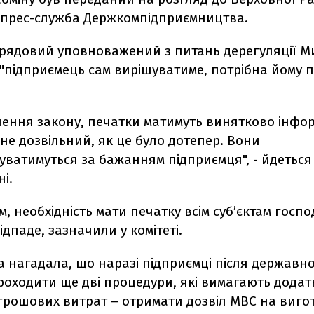
 прес-служба Держкомпідприємництва.
урядовий уповноважений з питань дерегуляції 
"підприємець сам вирішуватиме, потрібна йому 
алення закону, печатки матимуть винятково інфо
 не дозвільний, як це було дотепер. Вони
ватимуться за бажанням підприємця", - йдеться
і.
, необхідність мати печатку всім суб’єктам госпо
ідпаде, зазначили у комітеті.
 нагадала, що наразі підприємці після державної
роходити ще дві процедури, які вимагають додат
 грошових витрат – отримати дозвіл МВС на виг