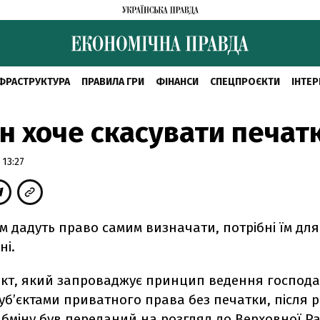
ФРАСТРУКТУРА
ПРАВИЛА ГРИ
ФІНАНСИ
СПЕЦПРОЄКТИ
ІНТЕР
н хоче скасувати печат
 13:27
 дадуть право самим визначати, потрібні їм дл
ні.
кт, який запроваджує принцип ведення господа
суб’єктами приватного права без печатки, після 
абміну був переданий на розгляд до Верховної Р