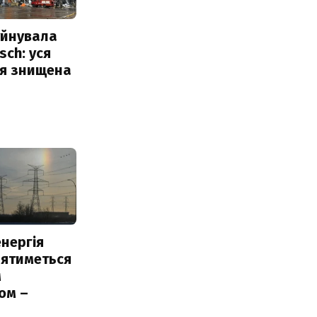
уйнувала
sch: уся
ія знищена
нергія
лятиметься
м
ом –
ь