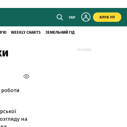
КЛУБ УП
УКР
В'Ю
WEEKLY CHARTS
ЗЕМЕЛЬНИЙ ГІД
ки
РЕКЛАМА:
я роботи
рської
розгляду на
ади,