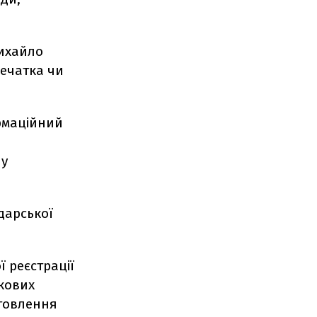
Михайло
печатка чи
рмаційний
 у
дарської
 реєстрації
кових
отовлення