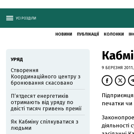
УСІ РОЗДІЛИ
НОВИНИ
ПУБЛІКАЦІЇ
КОЛОНКИ
ІН
Кабмі
УРЯД
9 БЕРЕЗНЯ 2011,
Створення
Координаційного центру з
бронювання скасовано
Підприємцям
П’ятдесят енергетиків
отримають від уряду по
печатки чи 
двісті тисяч гривень премії
Законопрое
Як Кабміну спілкуватися з
діяльності 
людьми
засіданні К