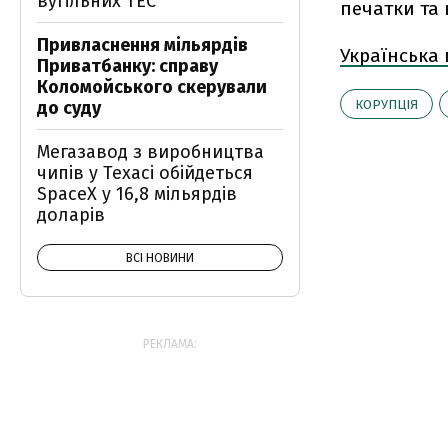
вугільних ТЕС
печатки та 
Привласнення мільярдів
Українська
Приватбанку: справу
Коломойського скерували
до суду
КОРУПЦІЯ
Мегазавод з виробництва
чипів у Техасі обійдеться
SpaceX у 16,8 мільярдів
доларів
ВСІ НОВИНИ
РЕКЛАМА: