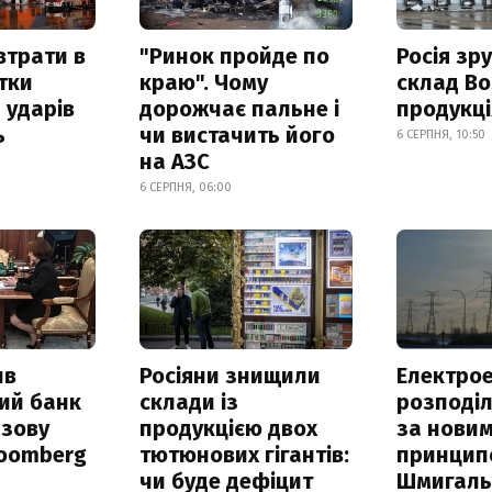
втрати в
"Ринок пройде по
Росія зр
итки
краю". Чому
склад Bo
 ударів
дорожчає пальне і
продукц
ь
чи вистачить його
6 СЕРПНЯ, 10:50
на АЗС
6 СЕРПНЯ, 06:00
ив
Росіяни знищили
Електрое
ий банк
склади із
розподі
азову
продукцією двох
за нови
loomberg
тютюнових гігантів:
принцип
чи буде дефіцит
Шмигал