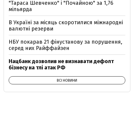
"Тараса Шевченко" і "Почайною" за 1,76
мільярда
В Україні за місяць скоротилися міжнародні
валютні резерви
НБУ покарав 21 фінустанову за порушення,
серед них Райффайзен
Нацбанк дозволив не визнавати дефолт
бізнесу на тлі атак РФ
ВСІ НОВИНИ