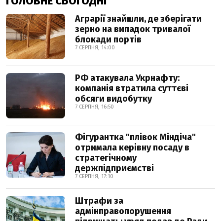
ГОЛОВНЕ СЬОГОДНІ
Аграрії знайшли, де зберігати
зерно на випадок тривалої
блокади портів
7 СЕРПНЯ, 14:00
РФ атакувала Укрнафту:
компанія втратила суттєві
обсяги видобутку
7 СЕРПНЯ, 16:50
Фігурантка "плівок Міндіча"
отримала керівну посаду в
стратегічному
держпідприємстві
7 СЕРПНЯ, 17:10
Штрафи за
адмінправопорушення