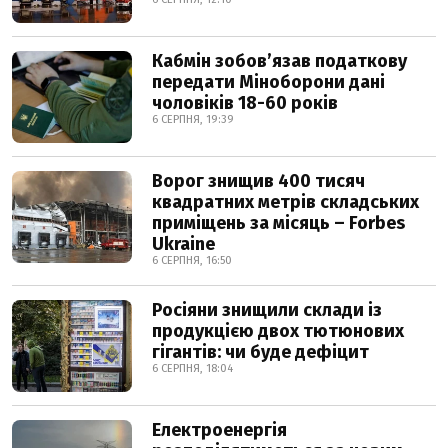
Кабмін зобовʼязав податкову
передати Міноборони дані
чоловіків 18-60 років
6 СЕРПНЯ, 19:39
Ворог знищив 400 тисяч
квадратних метрів складських
приміщень за місяць – Forbes
Ukraine
6 СЕРПНЯ, 16:50
Росіяни знищили склади із
продукцією двох тютюнових
гігантів: чи буде дефіцит
6 СЕРПНЯ, 18:04
Електроенергія