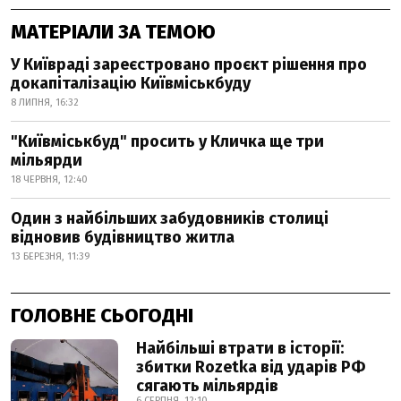
МАТЕРІАЛИ ЗА ТЕМОЮ
У Київраді зареєстровано проєкт рішення про
докапіталізацію Київміськбуду
8 ЛИПНЯ, 16:32
"Київміськбуд" просить у Кличка ще три
мільярди
18 ЧЕРВНЯ, 12:40
Один з найбільших забудовників столиці
відновив будівництво житла
13 БЕРЕЗНЯ, 11:39
ГОЛОВНЕ СЬОГОДНІ
Найбільші втрати в історії:
збитки Rozetka від ударів РФ
сягають мільярдів
6 СЕРПНЯ, 12:10