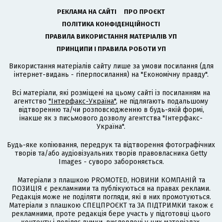
РЕКЛАМА НА САЙТІ
ПРО ПРОЄКТ
ПОЛІТИКА КОНФІДЕНЦІЙНОСТІ
ПРАВИЛА ВИКОРИСТАННЯ МАТЕРІАЛІВ УП
ПРИНЦИПИ І ПРАВИЛА РОБОТИ УП
Використання матеріалів сайту лише за умови посилання (для
інтернет-видань - гіперпосилання) на "Економічну правду".
Всі матеріали, які розміщені на цьому сайті із посиланням на
агентство
"Інтерфакс-Україна"
, не підлягають подальшому
відтворенню та/чи розповсюдженню в будь-якій формі,
інакше як з письмового дозволу агентства "Інтерфакс-
Україна".
Будь-яке копіювання, передрук та відтворення фотографічних
творів та/або аудіовізуальних творів правовласника Getty
Images - суворо забороняється.
Матеріали з плашкою PROMOTED, НОВИНИ КОМПАНІЙ та
ПОЗИЦІЯ є рекламними та публікуються на правах реклами.
Редакція може не поділяти погляди, які в них промотуються.
Матеріали з плашкою СПЕЦПРОЄКТ та ЗА ПІДТРИМКИ також є
рекламними, проте редакція бере участь у підготовці цього