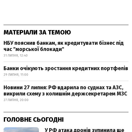
МАТЕРІАЛИ ЗА ТЕМОЮ
НБУ пояснив банкам, як кредитувати бізнес під
час "морської блокади"
31 ЛИПНЯ, 12:40
Банки очікують зростання кредитних портфелів
29 ЛИПНЯ, 11:00
Новини 27 липня: РФ вдарила по суднах та АЗС,
викрили схему з колишнім держсекретарем МЗС
27 ЛИПНЯ, 20:00
ГОЛОВНЕ СЬОГОДНІ
У РФ атака дронів зупинила ще