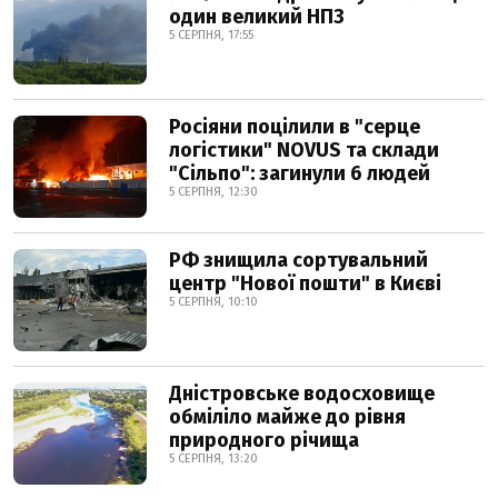
один великий НПЗ
5 СЕРПНЯ, 17:55
Росіяни поцілили в "серце
логістики" NOVUS та склади
"Сільпо": загинули 6 людей
5 СЕРПНЯ, 12:30
РФ знищила сортувальний
центр "Нової пошти" в Києві
5 СЕРПНЯ, 10:10
Дністровське водосховище
обміліло майже до рівня
природного річища
5 СЕРПНЯ, 13:20