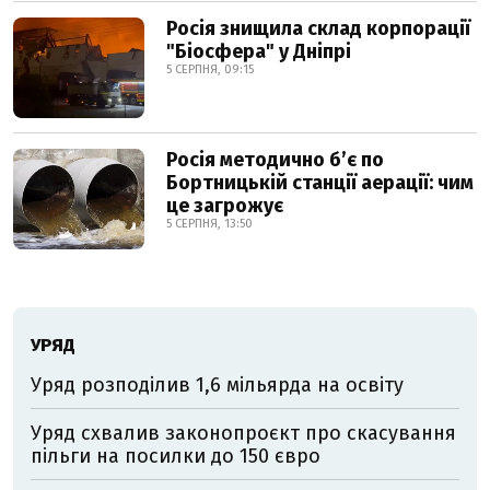
Росія знищила склад корпорації
"Біосфера" у Дніпрі
5 СЕРПНЯ, 09:15
Росія методично б’є по
Бортницькій станції аерації: чим
це загрожує
5 СЕРПНЯ, 13:50
УРЯД
Уряд розподілив 1,6 мільярда на освіту
Уряд схвалив законопроєкт про скасування
пільги на посилки до 150 євро