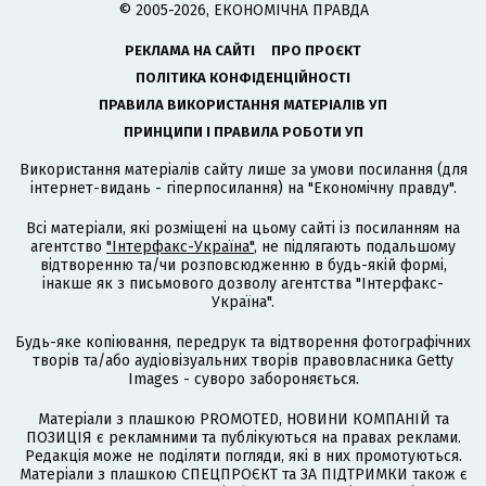
© 2005-2026, ЕКОНОМІЧНА ПРАВДА
РЕКЛАМА НА САЙТІ
ПРО ПРОЄКТ
ПОЛІТИКА КОНФІДЕНЦІЙНОСТІ
ПРАВИЛА ВИКОРИСТАННЯ МАТЕРІАЛІВ УП
ПРИНЦИПИ І ПРАВИЛА РОБОТИ УП
Використання матеріалів сайту лише за умови посилання (для
інтернет-видань - гіперпосилання) на "Економічну правду".
Всі матеріали, які розміщені на цьому сайті із посиланням на
агентство
"Інтерфакс-Україна"
, не підлягають подальшому
відтворенню та/чи розповсюдженню в будь-якій формі,
інакше як з письмового дозволу агентства "Інтерфакс-
Україна".
Будь-яке копіювання, передрук та відтворення фотографічних
творів та/або аудіовізуальних творів правовласника Getty
Images - суворо забороняється.
Матеріали з плашкою PROMOTED, НОВИНИ КОМПАНІЙ та
ПОЗИЦІЯ є рекламними та публікуються на правах реклами.
Редакція може не поділяти погляди, які в них промотуються.
Матеріали з плашкою СПЕЦПРОЄКТ та ЗА ПІДТРИМКИ також є