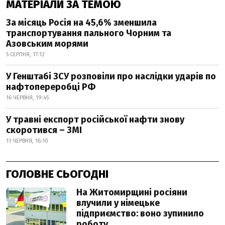
МАТЕРІАЛИ ЗА ТЕМОЮ
За місяць Росія на 45,6% зменшила
транспортування пального Чорним та
Азовським морями
5 СЕРПНЯ, 17:12
У Генштабі ЗСУ розповіли про наслідки ударів по
нафтопереробці РФ
16 ЧЕРВНЯ, 19:45
У травні експорт російської нафти знову
скоротився – ЗМІ
11 ЧЕРВНЯ, 16:10
ГОЛОВНЕ СЬОГОДНІ
На Житомирщині росіяни
влучили у німецьке
підприємство: воно зупинило
роботу