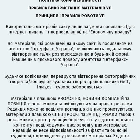
ПОЛІТИКА КОНФІДЕНЦІЙНОСТІ
ПРАВИЛА ВИКОРИСТАННЯ МАТЕРІАЛІВ УП
ПРИНЦИПИ І ПРАВИЛА РОБОТИ УП
Використання матеріалів сайту лише за умови посилання (для
інтернет-видань - гіперпосилання) на "Економічну правду".
Всі матеріали, які розміщені на цьому сайті із посиланням на
агентство
"Інтерфакс-Україна"
, не підлягають подальшому
відтворенню та/чи розповсюдженню в будь-якій формі,
інакше як з письмового дозволу агентства "Інтерфакс-
Україна".
Будь-яке копіювання, передрук та відтворення фотографічних
творів та/або аудіовізуальних творів правовласника Getty
Images - суворо забороняється.
Матеріали з плашкою PROMOTED, НОВИНИ КОМПАНІЙ та
ПОЗИЦІЯ є рекламними та публікуються на правах реклами.
Редакція може не поділяти погляди, які в них промотуються.
Матеріали з плашкою СПЕЦПРОЄКТ та ЗА ПІДТРИМКИ також є
рекламними, проте редакція бере участь у підготовці цього
контенту і поділяє думки, висловлені у цих матеріалах.
Редакція не несе відповідальності за факти та оціночні
судження, оприлюднені у рекламних матеріалах. Згідно з