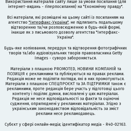
Використання матеріалів сайту лише за умови посилання (для
інтернет-видань - гіперпосилання) на "Економічну правду".
Всі матеріали, які розміщені на цьому сайті із посиланням на
агентство
"Інтерфакс-Україна"
, не підлягають подальшому
відтворенню та/чи розповсюдженню в будь-якій формі,
інакше як з письмового дозволу агентства "Інтерфакс-
Україна".
Будь-яке копіювання, передрук та відтворення фотографічних
творів та/або аудіовізуальних творів правовласника Getty
Images - суворо забороняється.
Матеріали з плашкою PROMOTED, НОВИНИ КОМПАНІЙ та
ПОЗИЦІЯ є рекламними та публікуються на правах реклами.
Редакція може не поділяти погляди, які в них промотуються.
Матеріали з плашкою СПЕЦПРОЄКТ та ЗА ПІДТРИМКИ також є
рекламними, проте редакція бере участь у підготовці цього
контенту і поділяє думки, висловлені у цих матеріалах.
Редакція не несе відповідальності за факти та оціночні
судження, оприлюднені у рекламних матеріалах. Згідно з
українським законодавством відповідальність за зміст
реклами несе рекламодавець.
Cубєкт у сфері онлайн-медіа; ідентифікатор медіа - R40-02163.