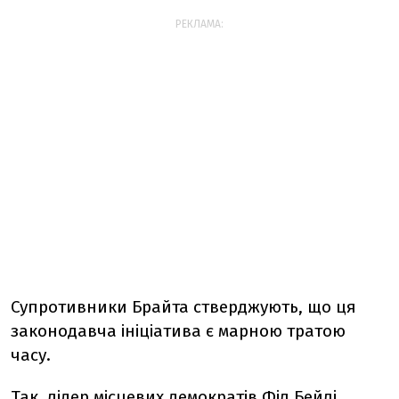
РЕКЛАМА:
Супротивники Брайта стверджують, що ця
законодавча ініціатива є марною тратою
часу.
Так, лідер місцевих демократів Філ Бейлі