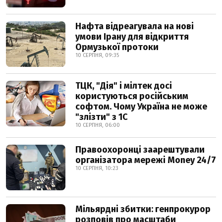
Нафта відреагувала на нові
умови Ірану для відкриття
Ормузької протоки
10 СЕРПНЯ, 09:35
ТЦК, "Дія" і мілтек досі
користуються російським
софтом. Чому Україна не може
"злізти" з 1С
10 СЕРПНЯ, 06:00
Правоохоронці заарештували
організатора мережі Money 24/7
10 СЕРПНЯ, 10:23
Мільярдні збитки: генпрокурор
розповів про масштаби