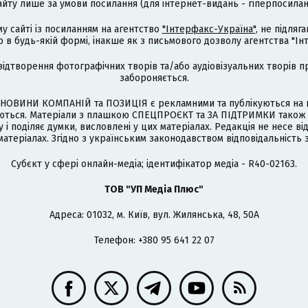
айту лише за умови посилання (для інтернет-видань - гіперпосиланн
му сайті із посиланням на агентство
"Інтерфакс-Україна"
, не підля
 будь-якій формі, інакше як з письмового дозволу агентства "Ін
відтворення фотографічних творів та/або аудіовізуальних творів п
забороняється.
НОВИНИ КОМПАНІЙ та ПОЗИЦІЯ є рекламними та публікуються на п
туються. Матеріали з плашкою СПЕЦПРОЄКТ та ЗА ПІДТРИМКИ також
 і поділяє думки, висловлені у цих матеріалах. Редакція не несе ві
атеріалах. Згідно з українським законодавством відповідальність 
Cубєкт у сфері онлайн-медіа; ідентифікатор медіа - R40-02163.
ТОВ "УП Медіа Плюс"
Адреса: 01032, м. Київ, вул. Жилянська, 48, 50А
Телефон: +380 95 641 22 07