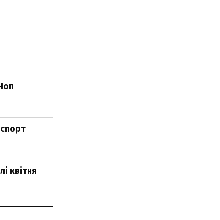
-Чоп
кспорт
лі квітня