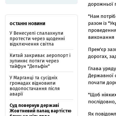
дорожньої г
"Нам потріб
разом із "У
ОСТАННІ НОВИНИ
проведення 
У Венесуелі спалахнули
виконання ро
протести через щоденні
відключення світла
Прем'єр заз
Китай закриває аеропорт і
дорогах, за
зупиняє потяги через
тайфун "Дельфін"
Глава уряд
Державної с
У Марганці та сусідніх
почати дор
громадах відновили
водопостачання після
аварії
"Щоб ніяких
послідовно,
Суд повернув державі
Жовтневий палац вартістю
Як повідом