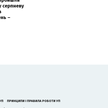
у серпневу
з
нь –
ь
УП
ПРИНЦИПИ І ПРАВИЛА РОБОТИ УП