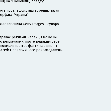
я) на "Економічну правду".
гають подальшому відтворенню та/чи
терфакс-Україна".
равовласника Getty Images - суворо
равах реклами. Редакція може не
 є рекламними, проте редакція бере
дповідальності за факти та оціночні
за зміст реклами несе рекламодавець.