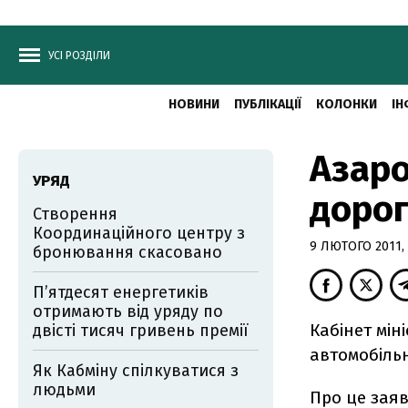
УСІ РОЗДІЛИ
НОВИНИ
ПУБЛІКАЦІЇ
КОЛОНКИ
ІН
Азаро
УРЯД
доро
Створення
Координаційного центру з
9 ЛЮТОГО 2011, 
бронювання скасовано
П’ятдесят енергетиків
отримають від уряду по
Кабінет мін
двісті тисяч гривень премії
автомобільни
Як Кабміну спілкуватися з
людьми
Про це заяв