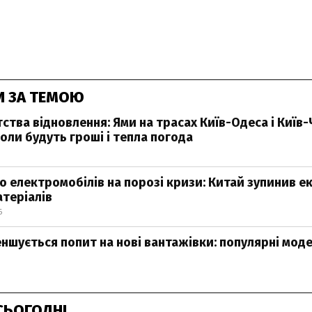
И ЗА ТЕМОЮ
ства відновлення: Ями на трасах Київ-Одеса і Київ
оли будуть гроші і тепла погода
 електромобілів на порозі кризи: Китай зупинив е
теріалів
6
еншується попит на нові вантажівки: популярні моде
СЬОГОДНІ