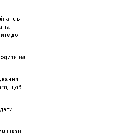
фінансів
и та
айте до
водити на
сування
ого, щоб
ядати
Демішкан