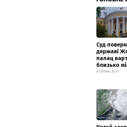
Суд поверн
державі Ж
палац варт
близько м
8 СЕРПНЯ, 15:15
Китай зак