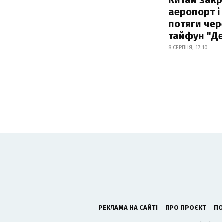
аеропорт і
потяги чер
тайфун "Д
8 СЕРПНЯ, 17:10
РЕКЛАМА НА САЙТІ
ПРО ПРОЄКТ
ПО