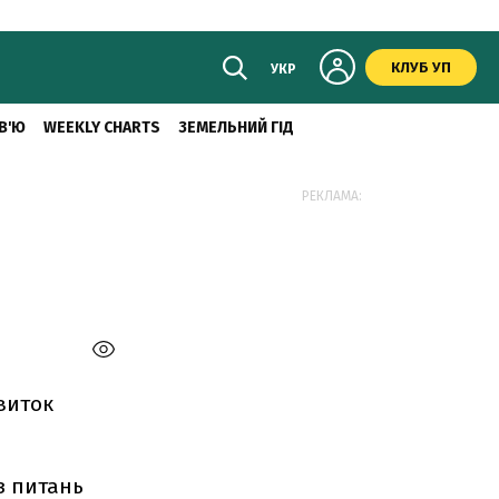
КЛУБ УП
УКР
В'Ю
WEEKLY CHARTS
ЗЕМЕЛЬНИЙ ГІД
РЕКЛАМА:
звиток
з питань