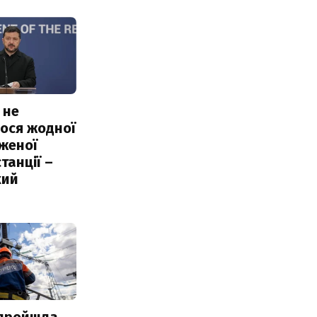
 не
ося жодної
женої
танції –
кий
 пройшла