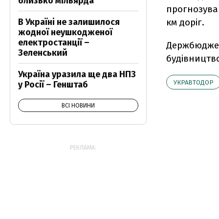
близько мільярда
прогнозував
В Україні не залишилося
км доріг.
жодної неушкодженої
електростанції –
Держбюджет-
Зеленський
будівництво
Україна уразила ще два НПЗ
УКРАВТОДОР
у Росії – Генштаб
ВСІ НОВИНИ
РЕКЛАМА: