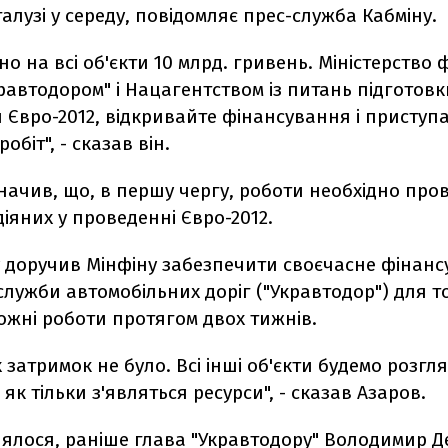
алузі у середу, повідомляє прес-служба Кабміну.
но на всі об'єкти 10 млрд. гривень. Міністерство 
кравтодором" і Нацагентством із питань підготовк
Євро-2012, відкривайте фінансування і приступ
біт", - сказав він.
начив, що, в першу чергу, роботи необхідно про
діяних у проведенні Євро-2012.
у доручив Мінфіну забезпечити своєчасне фінан
лужби автомобільних доріг ("Укравтодор") для т
ожні роботи протягом двох тижнів.
 затримок не було. Всі інші об'єкти будемо розгл
 як тільки з'являться ресурси", - сказав Азаров.
лялося, раніше глава "Укравтодору" Володимир 