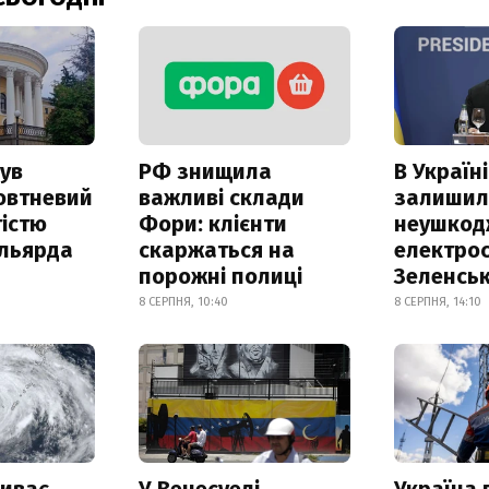
ув
РФ знищила
В Україні
овтневий
важливі склади
залишил
істю
Фори: клієнти
неушкод
ільярда
скаржаться на
електрос
порожні полиці
Зеленсь
8 СЕРПНЯ, 10:40
8 СЕРПНЯ, 14:10
риває
У Венесуелі
Україна