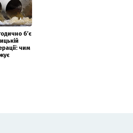
тодично б’є
ицькій
ерації: чим
жує