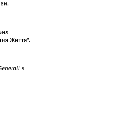
ви.
вих
ння Життя".
Generali
в