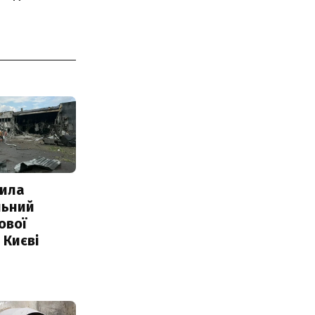
ила
льний
ової
 Києві