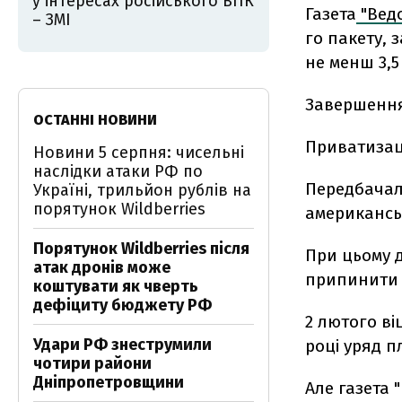
у інтересах російського ВПК
Газета
"Вед
– ЗМІ
го пакету, 
не менш 3,5
Завершення 
ОСТАННІ НОВИНИ
Приватизаці
Новини 5 серпня: чисельні
наслідки атаки РФ по
Передбачало
Україні, трильйон рублів на
порятунок Wildberries
американсь
Порятунок Wildberries після
При цьому 
атак дронів може
припинити у
коштувати як чверть
дефіциту бюджету РФ
2 лютого ві
Удари РФ знеструмили
році уряд п
чотири райони
Дніпропетровщини
Але газета 