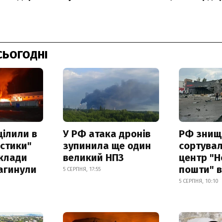
СЬОГОДНІ
цілили в
У РФ атака дронів
РФ знищ
істики"
зупинила ще один
сортува
склади
великий НПЗ
центр "Н
загинули
пошти" в
5 СЕРПНЯ, 17:55
5 СЕРПНЯ, 10:10