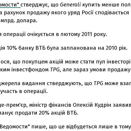
омости"
стверджує, що
Generali
купить менше пол
за рахунок продажу якого уряд Росії сподіваєтьс
 млрд. долара.
операції очікується в лютому 2011 року.
я 10% банку ВТБ була запланована на 2010 рік.
ся, що покупцем акцій може стати пул інвесторів
ким інвестфондом
TPG
, але зараз умови продажу
джерела видання стверджують, що
TPG
може взаг
часть в операції.
це-прем'єр, міністр фінансів Олексій Кудрін заявив
ланує продати 20% акцій ВТБ.
"Ведомости" пише, що це відбудеться лише в тому