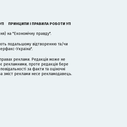
УП
ПРИНЦИПИ І ПРАВИЛА РОБОТИ УП
я) на "Економічну правду".
гають подальшому відтворенню та/чи
терфакс-Україна".
равах реклами. Редакція може не
 є рекламними, проте редакція бере
дповідальності за факти та оціночні
за зміст реклами несе рекламодавець.