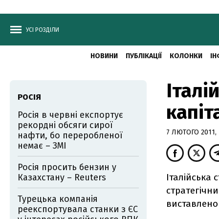
УСІ РОЗДІЛИ
НОВИНИ
ПУБЛІКАЦІЇ
КОЛОНКИ
ІН
Італі
РОСІЯ
капіт
Росія в червні експортує
рекордні обсяги сирої
7 ЛЮТОГО 2011, 
нафти, бо переробленої
немає – ЗМІ
Росія просить бензин у
Італійська 
Казахстану – Reuters
стратегічни
Турецька компанія
виставлено
реекспортувала станки з ЄС