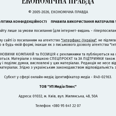
© 2005-2026, ЕКОНОМІЧНА ПРАВДА
ЛІТИКА КОНФІДЕНЦІЙНОСТІ
ПРАВИЛА ВИКОРИСТАННЯ МАТЕРІАЛІВ 
айту лише за умови посилання (для інтернет-видань - гіперпосиланн
му сайті із посиланням на агентство
"Інтерфакс-Україна"
, не підля
 будь-якій формі, інакше як з письмового дозволу агентства "Ін
НОВИНИ КОМПАНІЙ та ПОЗИЦІЯ є рекламними та публікуються на п
туються. Матеріали з плашкою СПЕЦПРОЄКТ та ЗА ПІДТРИМКИ також
 і поділяє думки, висловлені у цих матеріалах. Редакція не несе ві
атеріалах. Згідно з українським законодавством відповідальність 
Cубєкт у сфері онлайн-медіа; ідентифікатор медіа - R40-02163.
ТОВ "УП Медіа Плюс"
Адреса: 01032, м. Київ, вул. Жилянська, 48, 50А
Телефон: +380 95 641 22 07