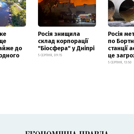
ке
Росія знищила
Росія ме
ще
склад корпорації
по Бортн
айже до
"Біосфера" у Дніпрі
станції а
родного
це загро
5 СЕРПНЯ, 09:15
5 СЕРПНЯ, 13:50