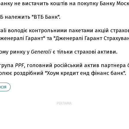
анку не вистачить коштів на покупку Банку Моск
ТБ належить "ВТБ Банк".
ali володіє контрольними пакетами акцій страхо
женералі Гарант" та "Дженералі Гарант Страхува
ому ринку у
Generali
є тільки страхові активи.
 група
PPF
, головний російський актив партнера
ролює роздрібний "Хоум кредит енд фінанс банк".
СІЯ
РЕКЛАМА: