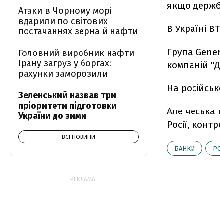
якщо держб
Атаки в Чорному морі
вдарили по світових
В Україні В
постачаннях зерна й нафти
Група Gener
Головний виробник нафти
Ірану загруз у боргах:
компаній "Д
рахунки заморозили
На російськ
Зеленський назвав три
пріоритети підготовки
Але чеська
України до зими
Росії, конт
ВСІ НОВИНИ
БАНКИ
РО
РЕКЛАМА: