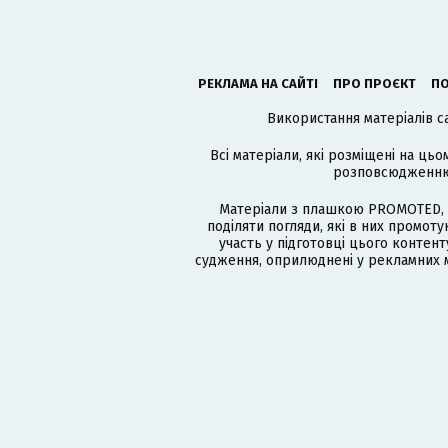
РЕКЛАМА НА САЙТІ
ПРО ПРОЄКТ
ПО
Використання матеріалів с
Всі матеріали, які розміщені на цьо
розповсюдженню в
Матеріали з плашкою PROMOTED, 
поділяти погляди, які в них промо
участь у підготовці цього контенту
судження, оприлюднені у рекламних м