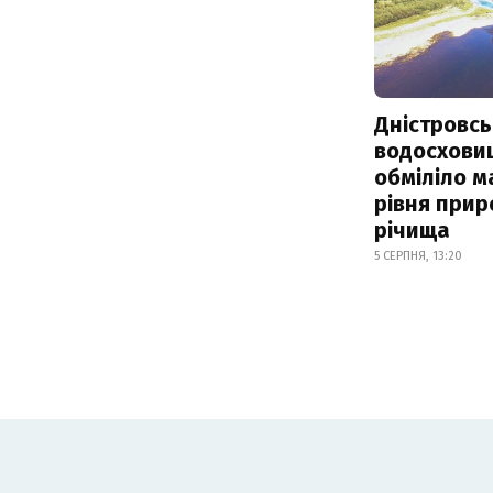
Дністровсь
водосхови
обміліло м
рівня при
річища
5 СЕРПНЯ, 13:20