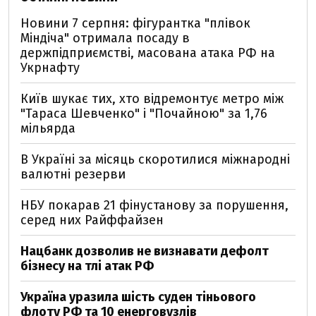
Новини 7 серпня: фігурантка "плівок
Міндіча" отримала посаду в
держпідприємстві, масована атака РФ на
Укрнафту
Київ шукає тих, хто відремонтує метро між
"Тараса Шевченко" і "Почайною" за 1,76
мільярда
В Україні за місяць скоротилися міжнародні
валютні резерви
НБУ покарав 21 фінустанову за порушення,
серед них Райффайзен
Нацбанк дозволив не визнавати дефолт
бізнесу на тлі атак РФ
Україна уразила шість суден тіньового
флоту РФ та 10 енерговузлів