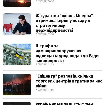
7 СЕРПНЯ, 16:50
Фігурантка "плівок Міндіча"
отримала керівну посаду в
стратегічному
держпідприємстві
7 СЕРПНЯ, 17:10
Штрафи за
адмінправопорушення
підвищать: уряд подав до Ради
законопроєкт
7 СЕРПНЯ, 11:23
"Епіцентр" розповів, скільки
торгових центрів втратив за час
війни
7 СЕРПНЯ, 11:56
Україна уразила шість суден