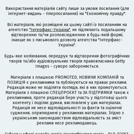
Використання матеріалів сайту лише за умови посилання (для
інтернет-видань - гіперпосилання) на "Економічну правду".
Всі матеріали, які розміщені на цьому сайті із посиланням на
агентство
"Інтерфакс-Україна"
, не підлягають подальшому
відтворенню та/чи розповсюдженню в будь-якій формі,
інакше як з письмового дозволу агентства "Інтерфакс-
Україна".
Будь-яке копіювання, передрук та відтворення фотографічних
творів та/або аудіовізуальних творів правовласника Getty
Images - суворо забороняється.
Матеріали з плашкою PROMOTED, НОВИНИ КОМПАНІЙ та
ПОЗИЦІЯ є рекламними та публікуються на правах реклами.
Редакція може не поділяти погляди, які в них промотуються.
Матеріали з плашкою СПЕЦПРОЄКТ та ЗА ПІДТРИМКИ також є
рекламними, проте редакція бере участь у підготовці цього
контенту і поділяє думки, висловлені у цих матеріалах.
Редакція не несе відповідальності за факти та оціночні
судження, оприлюднені у рекламних матеріалах. Згідно з
українським законодавством відповідальність за зміст
реклами несе рекламодавець.