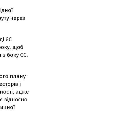
ідної
уту через
ді ЄС
року, щоб
з боку ЄС.
ого плану
сторів і
ності, адже
є відносно
тичної