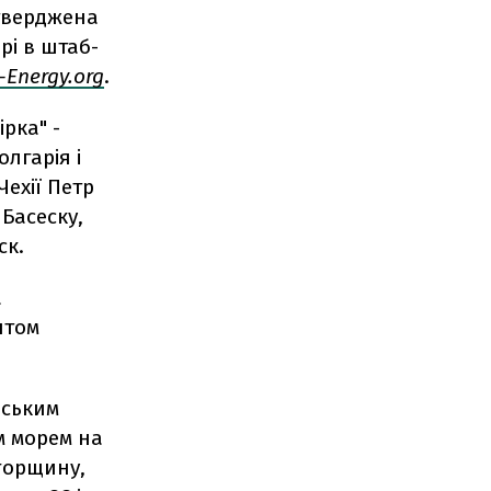
атверджена
рі в штаб-
-Energy.org
.
рка" -
лгарія і
Чехії Петр
 Басеску,
ск.
а
нтом
йським
м морем на
горщину,