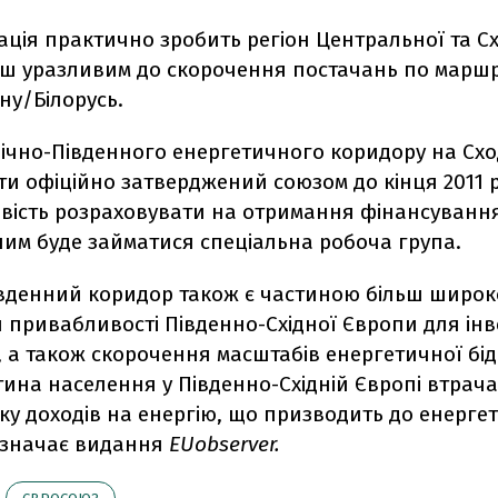
ація практично зробить регіон Центральної та Сх
ш уразливим до скорочення постачань по маршр
ну/Білорусь.
ічно-Південного енергетичного коридору на Схо
и офіційно затверджений союзом до кінця 2011 
вість розраховувати на отримання фінансування 
 ним буде займатися спеціальна робоча група.
івденний коридор також є частиною більш широк
привабливості Південно-Східної Європи для інве
 а також скорочення масштабів енергетичної бід
ина населення у Південно-Східній Європі втрача
ку доходів на енергію, що призводить до енерге
ідзначає видання
EUobserver.