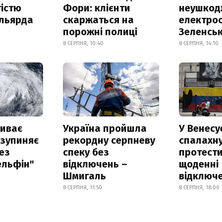
істю
Фори: клієнти
неушкод
ільярда
скаржаться на
електрос
порожні полиці
Зеленсь
8 СЕРПНЯ, 10:40
8 СЕРПНЯ, 14:10
риває
Україна пройшла
У Венесу
 зупиняє
рекордну серпневу
спалахн
ез
спеку без
протести
ельфін"
відключень –
щоденні
Шмигаль
відключе
8 СЕРПНЯ, 11:50
8 СЕРПНЯ, 18:00