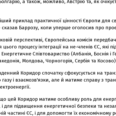
олгарію, а також, можливо, Австрію та, як очікуєт
іший приклад практичної цінності Європи для св
- сказав Баррозу, коли уперше оголосив про прое
ковій перспективі, Європейська комісія передба
цього процесу інтеграції на не-членів ЄС, які п
 Енергетичне Співтовариство (Албанія, Боснія і 
акедонія, Молдова, Чорногорія, Сербія та Косово)
вденний Коридор спочатку сфокусується на тран
газу і взаємозв'язки, але й матиме справу з тра
ектроенергії.
, що цей Коридор матиме особливу роль для енер
С, і для підвищення енергетичної безпеки та неза
дній частині ЄС, і для допомогти їх економічному 