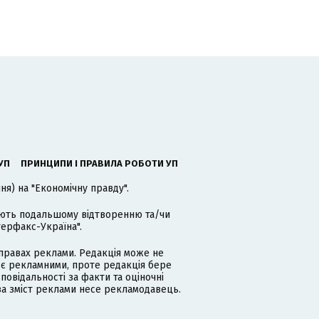
УП
ПРИНЦИПИ І ПРАВИЛА РОБОТИ УП
я) на "Економічну правду".
гають подальшому відтворенню та/чи
терфакс-Україна".
равах реклами. Редакція може не
 є рекламними, проте редакція бере
дповідальності за факти та оціночні
за зміст реклами несе рекламодавець.