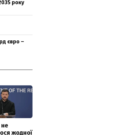
2035 року
рд євро –
 не
ося жодної