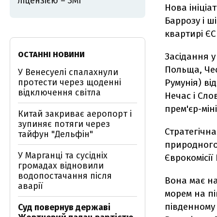
ліцензією – ЗМІ
Нова ініціа
Баррозу і ш
квартирі ЄС
ОСТАННІ НОВИНИ
Засідання у
Польща, Чес
У Венесуелі спалахнули
протести через щоденні
Румунія) ві
відключення світла
Нечас і Сло
прем'єр-мін
Китай закриває аеропорт і
зупиняє потяги через
Стратегічна
тайфун "Дельфін"
природного
У Марганці та сусідніх
Єврокомісії 
громадах відновили
водопостачання після
Вона має на
аварії
морем на пі
південному 
Суд повернув державі