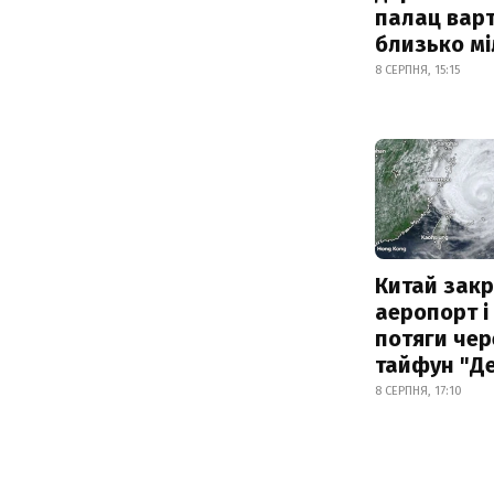
палац варт
близько м
8 СЕРПНЯ, 15:15
Китай зак
аеропорт і
потяги чер
тайфун "Д
8 СЕРПНЯ, 17:10