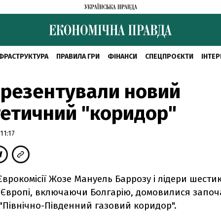
ФРАСТРУКТУРА
ПРАВИЛА ГРИ
ФІНАНСИ
СПЕЦПРОЄКТИ
ІНТЕР
презентували новий
етичний "коридор"
11:17
врокомісії Жозе Мануель Баррозу і лідери шести
й Європі, включаючи Болгарію, домовилися запо
"Північно-Південний газовий коридор".