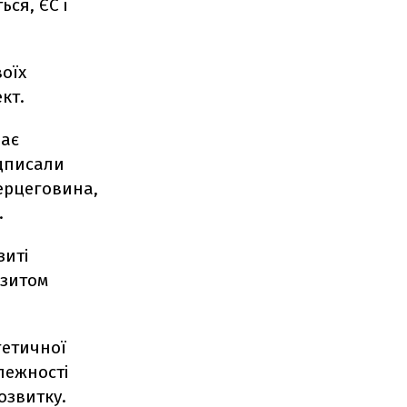
ься, ЄС і
оїх
кт.
чає
ідписали
Герцеговина,
.
зиті
нзитом
гетичної
лежності
розвитку.