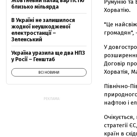
Жовтневий палац вартістю
Румунію та Б
близько мільярда
Хорватію.
В Україні не залишилося
"Це найсвіж
жодної неушкодженої
громадян", 
електростанції –
Зеленський
У довгостро
Україна уразила ще два НПЗ
розширення 
у Росії – Генштаб
Договір про
Хорватія, М
ВСІ НОВИНИ
Північно-Пі
природного 
РЕКЛАМА:
нафтою і ел
Очікується
стратегії Є
країн в схі