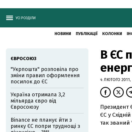
УСІ РОЗДІЛИ
НОВИНИ
ПУБЛІКАЦІЇ
КОЛОНКИ
ІН
В ЄС 
ЄВРОСОЮЗ
енерг
"Укрпошта" розповіла про
зміни правил оформлення
4 ЛЮТОГО 2011, 
посилок до ЄС
Україна отримала 3,2
мільярда євро від
Президент Є
Євросоюзу
ЄС у Східні
Binance не планує йти з
так званий 
ринку ЄС попри труднощі з