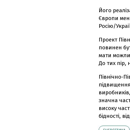
Його реаліз
Європи мен
Росію/Украї
Проект Півн
повинен бут
мати можли
До тих пір,
Північно-П
підвищення 
виробників,
значна част
високу част
бідності, в