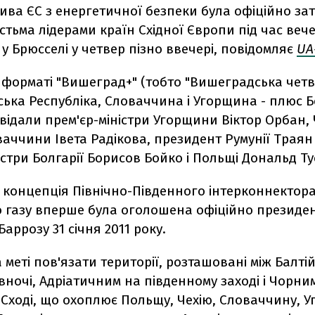
тива ЄС з енергетичної безпеки була офіційно з
істьма лідерами країн Східної Європи під час вече
 у Брюсселі у четвер пізно ввечері, повідомляє
UA
 форматі "Вишеград+" (тобто "Вишеградська четві
ька Республіка, Словаччина і Угорщина - плюс Бо
двідали прем'єр-міністри Угорщини Віктор Орбан, 
ваччини Івета Радікова, президент Румунії Траян
істри Болгарії Борисов Бойко і Польщі Дональд Ту
 концепція Північно-Південного інтерконнектор
 газу вперше була оголошена офіційно президе
Баррозу 31 січня 2011 року.
 меті пов'язати території, розташовані між Балті
вночі, Адріатичним на південному заході і Чорни
Сході, що охоплює Польщу, Чехію, Словаччину, У