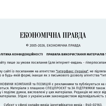
© 2005-2026, ЕКОНОМІЧНА ПРАВДА
ЛІТИКА КОНФІДЕНЦІЙНОСТІ
ПРАВИЛА ВИКОРИСТАННЯ МАТЕРІАЛІВ 
айту лише за умови посилання (для інтернет-видань - гіперпосиланн
му сайті із посиланням на агентство
"Інтерфакс-Україна"
, не підля
 будь-якій формі, інакше як з письмового дозволу агентства "Ін
НОВИНИ КОМПАНІЙ та ПОЗИЦІЯ є рекламними та публікуються на п
туються. Матеріали з плашкою СПЕЦПРОЄКТ та ЗА ПІДТРИМКИ також
 і поділяє думки, висловлені у цих матеріалах. Редакція не несе ві
атеріалах. Згідно з українським законодавством відповідальність 
Cубєкт у сфері онлайн-медіа; ідентифікатор медіа - R40-02163.