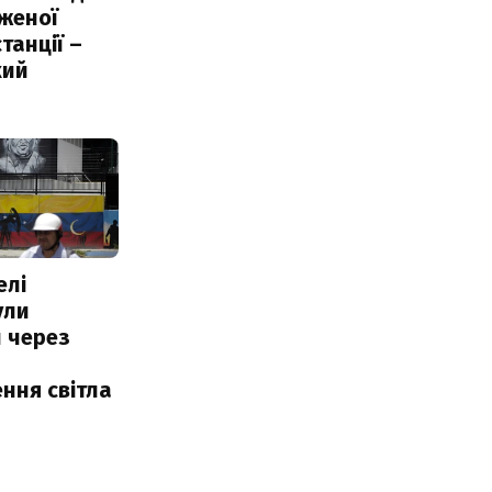
женої
танції –
кий
елі
ули
 через
ння світла