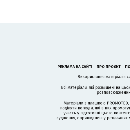
РЕКЛАМА НА САЙТІ
ПРО ПРОЄКТ
ПО
Використання матеріалів с
Всі матеріали, які розміщені на цьо
розповсюдженню в
Матеріали з плашкою PROMOTED, 
поділяти погляди, які в них промо
участь у підготовці цього контенту
судження, оприлюднені у рекламних м