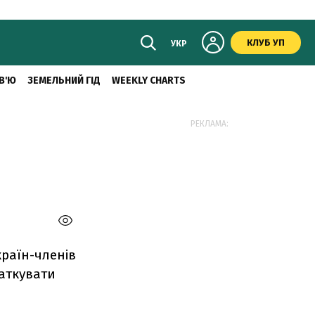
КЛУБ УП
УКР
В'Ю
ЗЕМЕЛЬНИЙ ГІД
WEEKLY CHARTS
РЕКЛАМА:
країн-членів
чаткувати