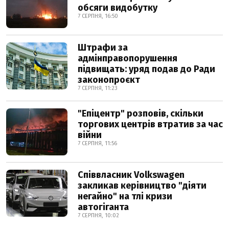
обсяги видобутку
7 СЕРПНЯ, 16:50
Штрафи за
адмінправопорушення
підвищать: уряд подав до Ради
законопроєкт
7 СЕРПНЯ, 11:23
"Епіцентр" розповів, скільки
торгових центрів втратив за час
війни
7 СЕРПНЯ, 11:56
Співвласник Volkswagen
закликав керівництво "діяти
негайно" на тлі кризи
автогіганта
7 СЕРПНЯ, 10:02