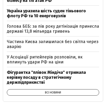
бізнесу на тлі атак РФ
Україна уразила шість суден тіньового
флоту РФ та 10 енерговузлів
Голова БЕБ: за пів року детінізація принесла
державі 13,8 мільярда гривень
Частина Києва залишилася без світла через
аварію
У Асоціації ритейлерів розповіли, як
вплинуть удари РФ на ціни
Фігурантка "плівок Міндіча" отримала
керівну посаду в стратегічному
держпідприємстві
ВСІ НОВИНИ