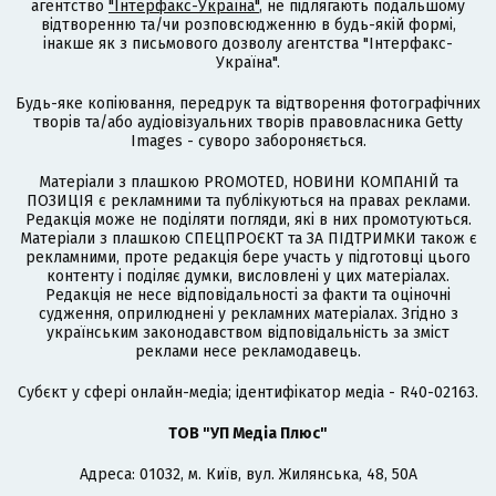
агентство
"Інтерфакс-Україна"
, не підлягають подальшому
відтворенню та/чи розповсюдженню в будь-якій формі,
інакше як з письмового дозволу агентства "Інтерфакс-
Україна".
Будь-яке копіювання, передрук та відтворення фотографічних
творів та/або аудіовізуальних творів правовласника Getty
Images - суворо забороняється.
Матеріали з плашкою PROMOTED, НОВИНИ КОМПАНІЙ та
ПОЗИЦІЯ є рекламними та публікуються на правах реклами.
Редакція може не поділяти погляди, які в них промотуються.
Матеріали з плашкою СПЕЦПРОЄКТ та ЗА ПІДТРИМКИ також є
рекламними, проте редакція бере участь у підготовці цього
контенту і поділяє думки, висловлені у цих матеріалах.
Редакція не несе відповідальності за факти та оціночні
судження, оприлюднені у рекламних матеріалах. Згідно з
українським законодавством відповідальність за зміст
реклами несе рекламодавець.
Cубєкт у сфері онлайн-медіа; ідентифікатор медіа - R40-02163.
ТОВ "УП Медіа Плюс"
Адреса: 01032, м. Київ, вул. Жилянська, 48, 50А