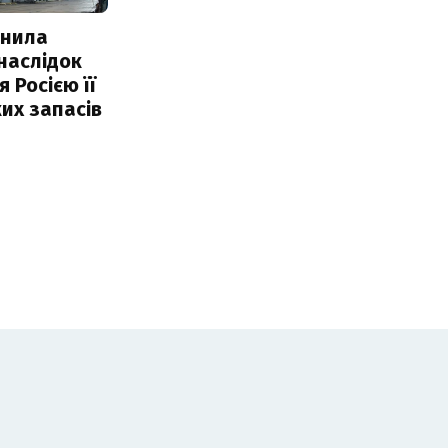
інила
наслідок
 Росією її
их запасів