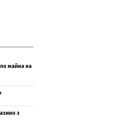
ило майна на
о
азино з