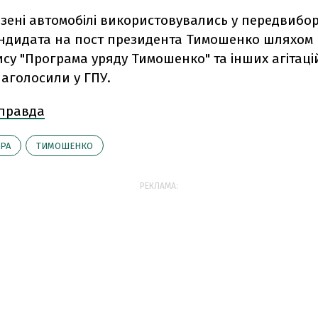
везені автомобілі використовувались у передвибо
андидата на пост президента Тимошенко шляхом
су "Програма уряду Тимошенко" та інших агітаці
 наголосили у ГПУ.
 правда
РА
ТИМОШЕНКО
РЕКЛАМА: