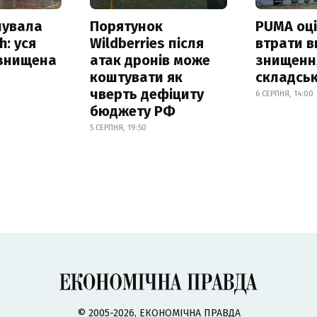
нувала
Порятунок
PUMA оц
h: уся
Wildberries після
втрати в
 знищена
атак дронів може
знищення
коштувати як
складськ
чверть дефіциту
6 СЕРПНЯ, 14:00
бюджету РФ
5 СЕРПНЯ, 19:50
© 2005-2026, ЕКОНОМІЧНА ПРАВДА