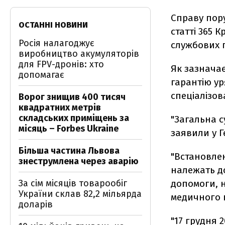
Справу пор
ОСТАННІ НОВИНИ
статті 365
Росія налагоджує
службових 
виробництво акумуляторів
для FPV-дронів: хто
Як зазначає
допомагає
гарантію ур
спеціалізов
Ворог знищив 400 тисяч
квадратних метрів
складських приміщень за
"Загальна с
місяць – Forbes Ukraine
заявили у 
Більша частина Львова
"Встановлен
знеструмлена через аварію
належать до
За сім місяців товарообіг
допомоги, н
України склав 82,2 мільярда
медичного п
доларів
"17 грудня 