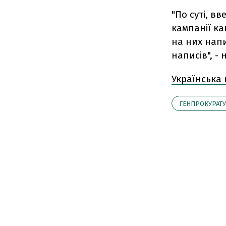
"По суті, в
кампанії к
на них напи
написів", -
Українська
ГЕНПРОКУРАТУ