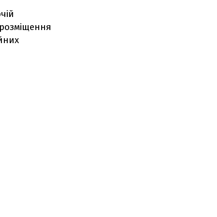
рчій
 розміщення
йних