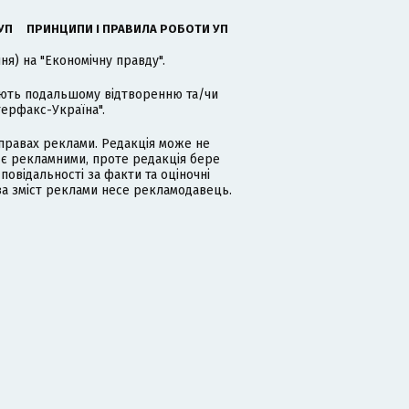
УП
ПРИНЦИПИ І ПРАВИЛА РОБОТИ УП
я) на "Економічну правду".
гають подальшому відтворенню та/чи
терфакс-Україна".
равах реклами. Редакція може не
 є рекламними, проте редакція бере
дповідальності за факти та оціночні
за зміст реклами несе рекламодавець.