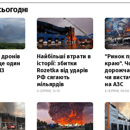
СЬОГОДНІ
 дронів
Найбільші втрати в
"Ринок п
ще один
історії: збитки
краю". Ч
ПЗ
Rozetka від ударів
дорожчає
РФ сягають
чи виста
мільярдів
на АЗС
6 СЕРПНЯ, 12:10
6 СЕРПНЯ, 06:00