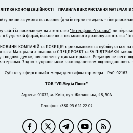
ЛІТИКА КОНФІДЕНЦІЙНОСТІ
ПРАВИЛА ВИКОРИСТАННЯ МАТЕРІАЛІВ 
айту лише за умови посилання (для інтернет-видань - гіперпосиланн
му сайті із посиланням на агентство
"Інтерфакс-Україна"
, не підля
 будь-якій формі, інакше як з письмового дозволу агентства "Ін
НОВИНИ КОМПАНІЙ та ПОЗИЦІЯ є рекламними та публікуються на п
туються. Матеріали з плашкою СПЕЦПРОЄКТ та ЗА ПІДТРИМКИ також
 і поділяє думки, висловлені у цих матеріалах. Редакція не несе ві
атеріалах. Згідно з українським законодавством відповідальність 
Cубєкт у сфері онлайн-медіа; ідентифікатор медіа - R40-02163.
ТОВ "УП Медіа Плюс"
Адреса: 01032, м. Київ, вул. Жилянська, 48, 50А
Телефон: +380 95 641 22 07