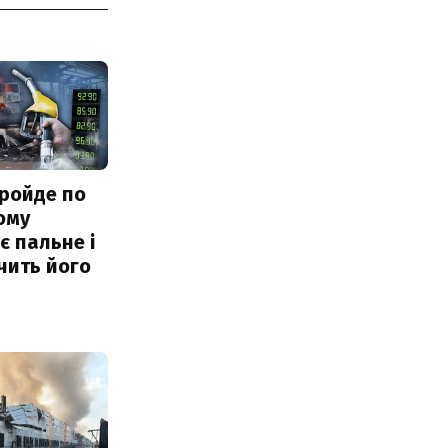
ройде по
ому
 пальне і
чить його