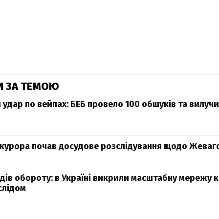
И ЗА ТЕМОЮ
удар по вейпах: БЕБ провело 100 обшуків та вилуч
курора почав досудове розслідування щодо Жеваг
рдів обороту: в Україні викрили масштабну мережу к
слідом