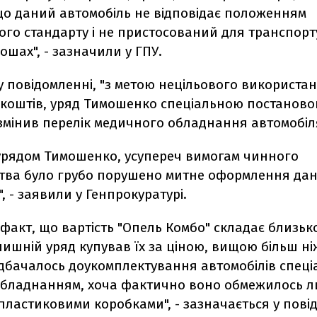
що даний автомобіль не відповідає положенням
ого стандарту і не пристосований для транспор
ошах", - зазначили у ГПУ.
у повідомленні, "з метою нецільового використа
коштів, уряд Тимошенко спеціальною постанов
змінив перелік медичного обладнання автомобіля
 урядом Тимошенко, усупереч вимогам чинного
тва було грубо порушено митне оформлення да
", - заявили у Генпрокуратурі.
факт, що вартість "Опель Комбо" складає близько
лишній уряд купував їх за ціною, вищою більш ні
дбачалось доукомплектування автомобілів спец
бладнанням, хоча фактично воно обмежилось 
ластиковими коробками", - зазначається у повід