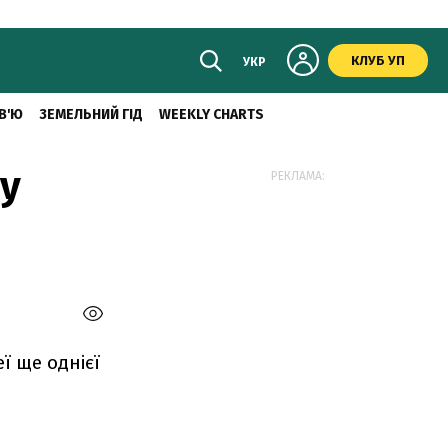
КЛУБ УП
УКР
В'Ю
ЗЕМЕЛЬНИЙ ГІД
WEEKLY CHARTS
у
РЕКЛАМА:
ї ще однієї