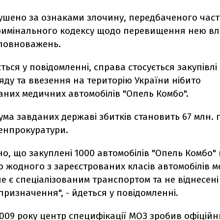
ушено за ознаками злочину, передбаченого час
 Кримінального кодексу щодо перевищення нею вл
повноважень.
ться у повідомленні, справа стосується закупівлі 
яду та ввезення на територію України нібито
аних медичних автомобілів "Опель Комбо".
ума завданих державі збитків становить 67 млн. г
Генпрокуратури.
о, що закуплені 1000 автомобілів "Опель Комбо" 
 жодного з зареєстрованих класів автомобілів 
е є спеціалізованим транспортом та не віднесені
ризначення", - йдеться у повідомленні.
2009 року центр специфікації МОЗ зробив офіцій