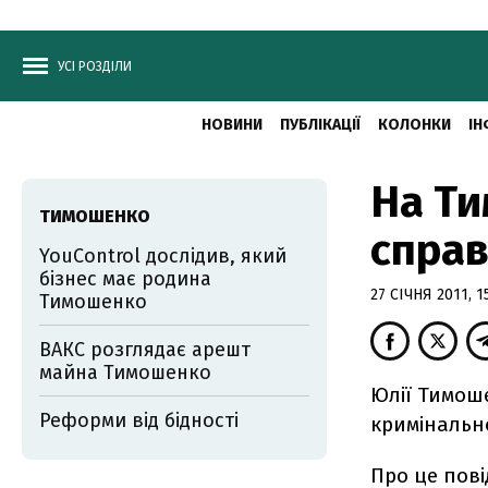
УСІ РОЗДІЛИ
НОВИНИ
ПУБЛІКАЦІЇ
КОЛОНКИ
ІН
На Ти
ТИМОШЕНКО
справ
YouControl дослідив, який
бізнес має родина
27 СІЧНЯ 2011, 1
Тимошенко
ВАКС розглядає арешт
майна Тимошенко
Юлії Тимош
Реформи від бідності
кримінальн
Про це пов