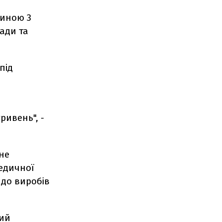
тиною 3
ади та
під
ривень", -
не
медичної
 до виробів
ний