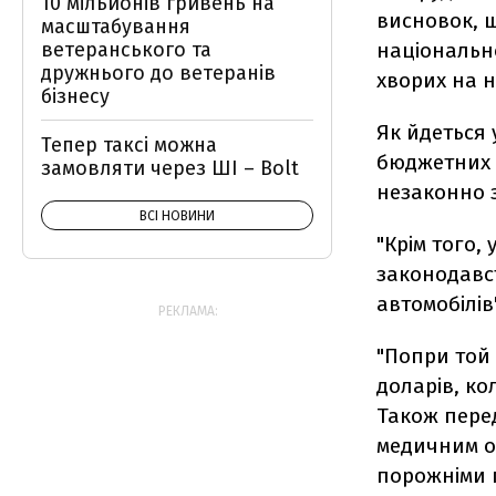
10 мільйонів гривень на
висновок, 
масштабування
ветеранського та
національн
дружнього до ветеранів
хворих на н
бізнесу
Як йдеться 
Тепер таксі можна
бюджетних 
замовляти через ШІ – Bolt
незаконно 
ВСІ НОВИНИ
"Крім того,
законодавс
автомобілів
РЕКЛАМА:
"Попри той 
доларів, ко
Також пере
медичним о
порожніми п