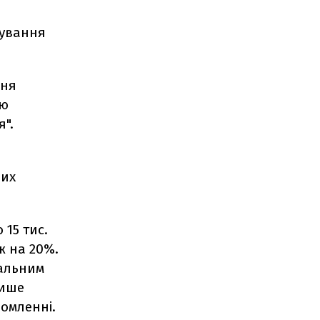
тування
ння
ою
".
них
 15 тис.
ж на 20%.
іальним
лише
омленні.