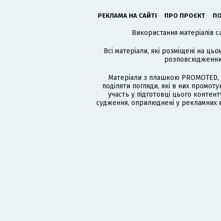
РЕКЛАМА НА САЙТІ
ПРО ПРОЄКТ
ПО
Використання матеріалів с
Всі матеріали, які розміщені на цьо
розповсюдженню в
Матеріали з плашкою PROMOTED, 
поділяти погляди, які в них промо
участь у підготовці цього контенту
судження, оприлюднені у рекламних м