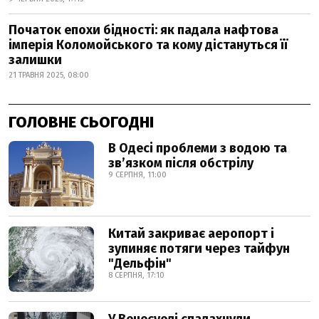
Початок епохи бідності: як падала нафтова
імперія Коломойського та кому дістануться її
залишки
21 ТРАВНЯ 2025, 08:00
ГОЛОВНЕ СЬОГОДНІ
В Одесі проблеми з водою та
звʼязком після обстрілу
9 СЕРПНЯ, 11:00
Китай закриває аеропорт і
зупиняє потяги через тайфун
"Дельфін"
8 СЕРПНЯ, 17:10