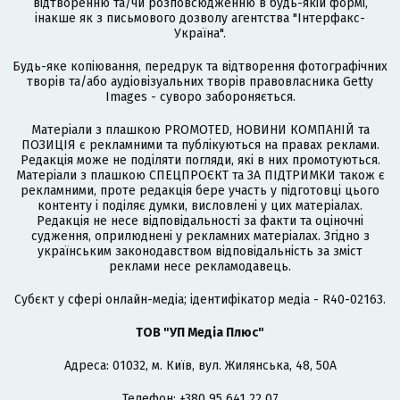
відтворенню та/чи розповсюдженню в будь-якій формі,
інакше як з письмового дозволу агентства "Інтерфакс-
Україна".
Будь-яке копіювання, передрук та відтворення фотографічних
творів та/або аудіовізуальних творів правовласника Getty
Images - суворо забороняється.
Матеріали з плашкою PROMOTED, НОВИНИ КОМПАНІЙ та
ПОЗИЦІЯ є рекламними та публікуються на правах реклами.
Редакція може не поділяти погляди, які в них промотуються.
Матеріали з плашкою СПЕЦПРОЄКТ та ЗА ПІДТРИМКИ також є
рекламними, проте редакція бере участь у підготовці цього
контенту і поділяє думки, висловлені у цих матеріалах.
Редакція не несе відповідальності за факти та оціночні
судження, оприлюднені у рекламних матеріалах. Згідно з
українським законодавством відповідальність за зміст
реклами несе рекламодавець.
Cубєкт у сфері онлайн-медіа; ідентифікатор медіа - R40-02163.
ТОВ "УП Медіа Плюс"
Адреса: 01032, м. Київ, вул. Жилянська, 48, 50А
Телефон: +380 95 641 22 07