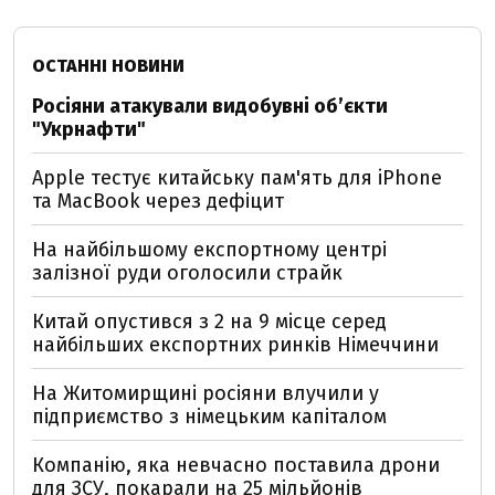
ОСТАННІ НОВИНИ
Росіяни атакували видобувні обʼєкти
"Укрнафти"
Apple тестує китайську пам'ять для iPhone
та MacBook через дефіцит
На найбільшому експортному центрі
залізної руди оголосили страйк
Китай опустився з 2 на 9 місце серед
найбільших експортних ринків Німеччини
На Житомирщині росіяни влучили у
підприємство з німецьким капіталом
Компанію, яка невчасно поставила дрони
для ЗСУ, покарали на 25 мільйонів