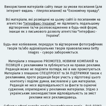
Використання матеріалів сайту лише за умови посилання (для
інтернет-видань - гіперпосилання) на "Економічну правду".
Всі матеріали, які розміщені на цьому сайті із посиланням на
агентство
"Інтерфакс-Україна"
, не підлягають подальшому
відтворенню та/чи розповсюдженню в будь-якій формі,
інакше як з письмового дозволу агентства "Інтерфакс-
Україна".
Будь-яке копіювання, передрук та відтворення фотографічних
творів та/або аудіовізуальних творів правовласника Getty
Images - суворо забороняється.
Матеріали з плашкою PROMOTED, НОВИНИ КОМПАНІЙ та
ПОЗИЦІЯ є рекламними та публікуються на правах реклами.
Редакція може не поділяти погляди, які в них промотуються.
Матеріали з плашкою СПЕЦПРОЄКТ та ЗА ПІДТРИМКИ також є
рекламними, проте редакція бере участь у підготовці цього
контенту і поділяє думки, висловлені у цих матеріалах.
Редакція не несе відповідальності за факти та оціночні
судження, оприлюднені у рекламних матеріалах. Згідно з
українським законодавством відповідальність за зміст
реклами несе рекламодавець.