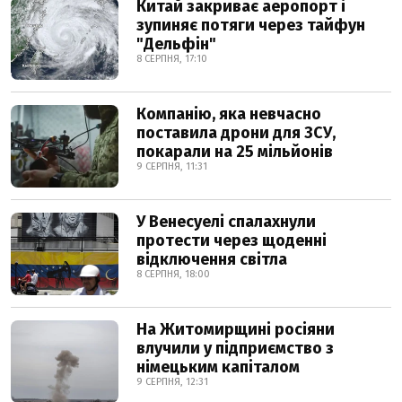
Китай закриває аеропорт і
зупиняє потяги через тайфун
"Дельфін"
8 СЕРПНЯ, 17:10
Компанію, яка невчасно
поставила дрони для ЗСУ,
покарали на 25 мільйонів
9 СЕРПНЯ, 11:31
У Венесуелі спалахнули
протести через щоденні
відключення світла
8 СЕРПНЯ, 18:00
На Житомирщині росіяни
влучили у підприємство з
німецьким капіталом
9 СЕРПНЯ, 12:31