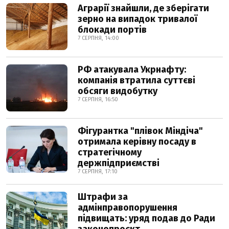
Аграрії знайшли, де зберігати
зерно на випадок тривалої
блокади портів
7 СЕРПНЯ, 14:00
РФ атакувала Укрнафту:
компанія втратила суттєві
обсяги видобутку
7 СЕРПНЯ, 16:50
Фігурантка "плівок Міндіча"
отримала керівну посаду в
стратегічному
держпідприємстві
7 СЕРПНЯ, 17:10
Штрафи за
адмінправопорушення
підвищать: уряд подав до Ради