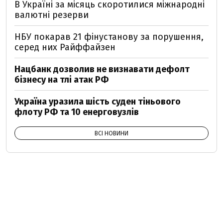
В Україні за місяць скоротилися міжнародні
валютні резерви
НБУ покарав 21 фінустанову за порушення,
серед них Райффайзен
Нацбанк дозволив не визнавати дефолт
бізнесу на тлі атак РФ
Україна уразила шість суден тіньового
флоту РФ та 10 енерговузлів
ВСІ НОВИНИ