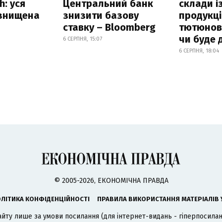
h: уся
Центральний банк
склади і
 знищена
знизити базову
продукці
ставку – Bloomberg
тютюнови
чи буде 
6 СЕРПНЯ, 15:07
6 СЕРПНЯ, 18:04
© 2005-2026, ЕКОНОМІЧНА ПРАВДА
ЛІТИКА КОНФІДЕНЦІЙНОСТІ
ПРАВИЛА ВИКОРИСТАННЯ МАТЕРІАЛІВ 
айту лише за умови посилання (для інтернет-видань - гіперпосиланн