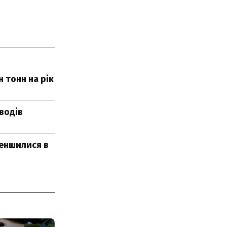
 тонн на рік
водів
меншилися в