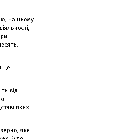
ю, на цьому
іяльності,
ури
десять,
и це
ти від
ло
дставі яких
зерно, яке
вже було