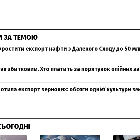
И ЗА ТЕМОЮ
наростити експорт нафти з Далекого Сходу до 50 млн
ав збитковим. Хто платить за порятунок олійних за
ротила експорт зернових: обсяги однієї культури з
СЬОГОДНІ