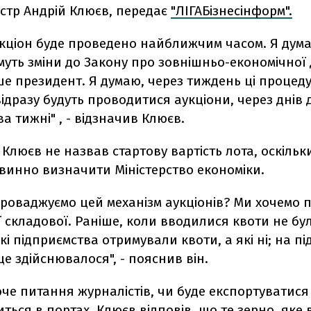
істр Андрій Клюєв, передає
"ЛІГАБізнесінформ".
кціон буде проведено найближчим часом. Я дума
уть зміни до Закону про зовнішньо-економічної д
ше президент. Я думаю, через тиждень ці процед
відразу будуть проводитися аукціони, через днів 
а тижні" , - відзначив Клюєв.
 Клюєв не назвав стартову вартість лота, оскільк
винно визначити Міністерство економіки.
роваджуємо цей механізм аукціонів? Ми хочемо пі
 складової. Раніше, коли вводилися квоти не бу
які підприємства отримували квоти, а які ні; на пі
е здійснювалося", - пояснив він.
е питання журналістів, чи буде експортуватися 
ться в портах, Клюєв відповів, що те зерно, яке 