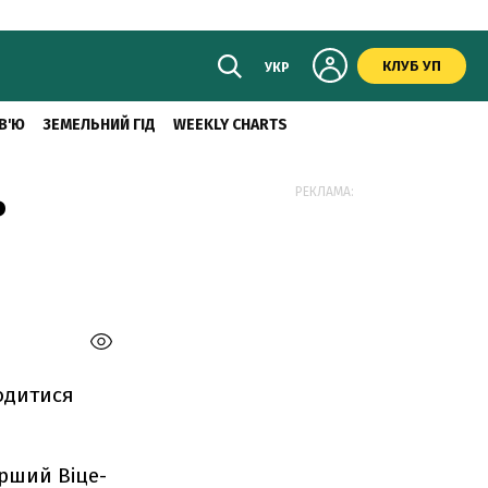
КЛУБ УП
УКР
В'Ю
ЗЕМЕЛЬНИЙ ГІД
WEEKLY CHARTS
ь
РЕКЛАМА:
одитися
ерший Віце-