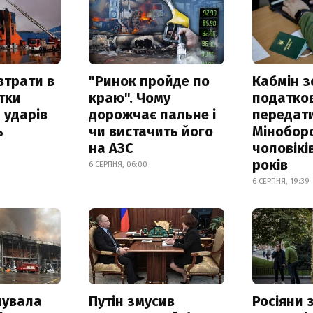
втрати в
"Ринок пройде по
Кабмін з
итки
краю". Чому
податко
 ударів
дорожчає пальне і
передат
ь
чи вистачить його
Мінобор
на АЗС
чоловікі
років
6 СЕРПНЯ, 06:00
6 СЕРПНЯ, 19:39
нувала
Путін змусив
Росіяни