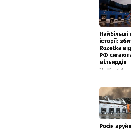
Найбільші 
історії: зб
Rozetka від
РФ сягают
мільярдів
6 СЕРПНЯ, 12:10
Росія зруй