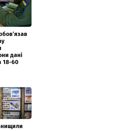
обовʼязав
ву
и
они дані
в 18-60
 знищили