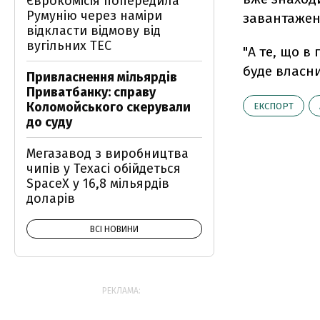
Єврокомісія попередила
Румунію через наміри
завантажено
відкласти відмову від
вугільних ТЕС
"А те, що в
буде власни
Привласнення мільярдів
Приватбанку: справу
Коломойського скерували
ЕКСПОРТ
до суду
Мегазавод з виробництва
чипів у Техасі обійдеться
SpaceX у 16,8 мільярдів
доларів
ВСІ НОВИНИ
РЕКЛАМА: