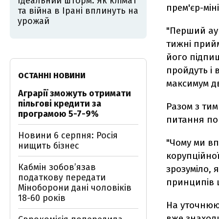
Ідеальний шторм. Як клімат
прем'єр-мін
та війна в Ірані вплинуть на
урожай
"Перший ау
тижні прийм
його підпи
пройдуть і 
ОСТАННІ НОВИНИ
максимум дв
Аграрії зможуть отримати
пільгові кредити за
Разом з тим
програмою 5-7-9%
питання по
Новини 6 серпня: Росія
"Чому ми вп
нищить бізнес
корупційної
Кабмін зобовʼязав
зрозуміло, 
податкову передати
принципів ц
Міноборони дані чоловіків
18-60 років
На уточнююч
вже знаходи