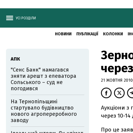
УСІ РОЗДІЛИ
НОВИНИ
ПУБЛІКАЦІЇ
КОЛОНКИ
ІН
Зерно
АПК
через
"Сенс Банк" намагався
зняти арешт з елеватора
21 ЖОВТНЯ 2010,
Сольського – суд не
погодився
На Тернопільщині
Аукціони з
стартувало будівництво
нового агропереробного
через 10-14 
заводу
Про це заяв