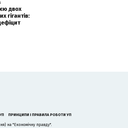
з
єю двох
х гігантів:
дефіцит
УП
ПРИНЦИПИ І ПРАВИЛА РОБОТИ УП
я) на "Економічну правду".