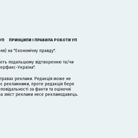
УП
ПРИНЦИПИ І ПРАВИЛА РОБОТИ УП
я) на "Економічну правду".
гають подальшому відтворенню та/чи
терфакс-Україна".
равах реклами. Редакція може не
 є рекламними, проте редакція бере
дповідальності за факти та оціночні
за зміст реклами несе рекламодавець.