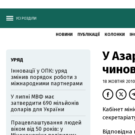
УСІ РОЗДІЛИ
НОВИНИ
ПУБЛІКАЦІЇ
КОЛОНКИ
ІН
У Аза
УРЯД
чинов
Інновації у ОПК: уряд
змінив порядок роботи з
18 ЖОВТНЯ 2010,
міжнародними партнерами
У липні МВФ має
затвердити 690 мільйонів
Кабінет мін
доларів для України
секретаріат
Працевлаштування людей
віком від 50 років: у
Відповідна 