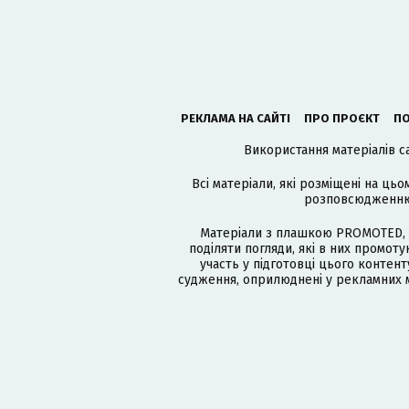
РЕКЛАМА НА САЙТІ
ПРО ПРОЄКТ
ПО
Використання матеріалів с
Всі матеріали, які розміщені на цьо
розповсюдженню в
Матеріали з плашкою PROMOTED, 
поділяти погляди, які в них промо
участь у підготовці цього контенту
судження, оприлюднені у рекламних м