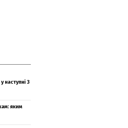
у наступні 3
кам: яким