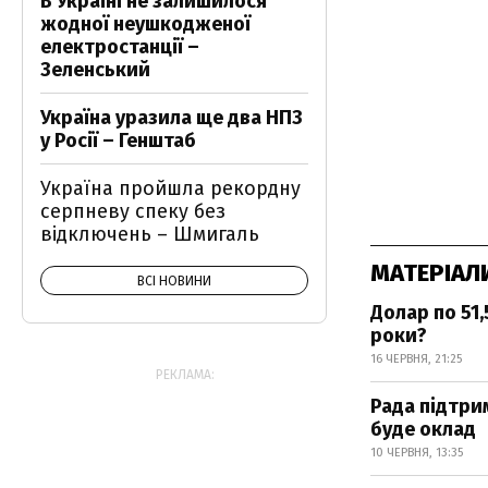
В Україні не залишилося
жодної неушкодженої
електростанції –
Зеленський
Україна уразила ще два НПЗ
у Росії – Генштаб
Україна пройшла рекордну
серпневу спеку без
відключень – Шмигаль
МАТЕРІАЛ
ВСІ НОВИНИ
Долар по 51,
роки?
16 ЧЕРВНЯ, 21:25
РЕКЛАМА:
Рада підтри
буде оклад
10 ЧЕРВНЯ, 13:35