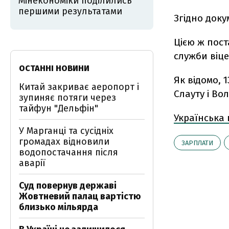
Мінекономіки поділились
першими результатами
Згідно доку
Цією ж пост
служби віце-
ОСТАННІ НОВИНИ
Як відомо, 
Китай закриває аеропорт і
Слауту і Во
зупиняє потяги через
тайфун "Дельфін"
Українська
У Марганці та сусідніх
громадах відновили
ЗАРПЛАТИ
водопостачання після
аварії
Суд повернув державі
Жовтневий палац вартістю
близько мільярда