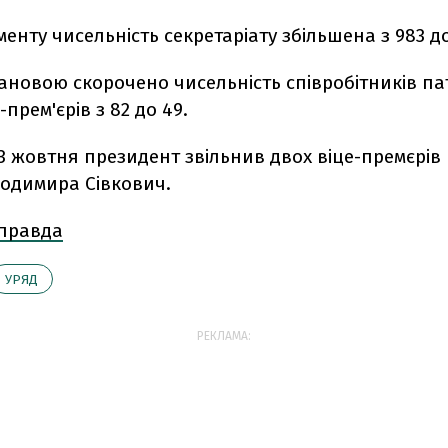
менту чисельність секретаріату збільшена з 983 до
ановою скорочено чисельність співробітників п
прем'єрів з 82 до 49.
13 жовтня президент звільнив двох віце-премєрів
лодимира Сівкович.
 правда
УРЯД
РЕКЛАМА: