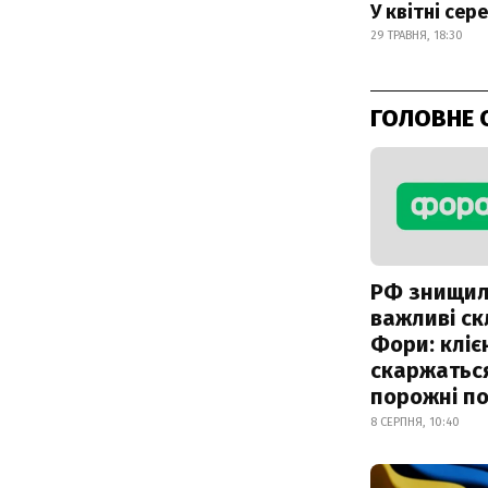
У квітні сер
29 ТРАВНЯ, 18:30
ГОЛОВНЕ 
РФ знищи
важливі с
Фори: кліє
скаржатьс
порожні по
8 СЕРПНЯ, 10:40