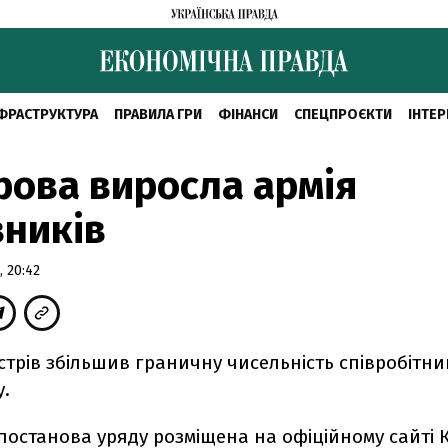
ФРАСТРУКТУРА
ПРАВИЛА ГРИ
ФІНАНСИ
СПЕЦПРОЄКТИ
ІНТЕР
рова виросла армія
ників
 20:42
істрів збільшив граничну чисельність співробітни
у.
постанова уряду розміщена на офіційному сайті К