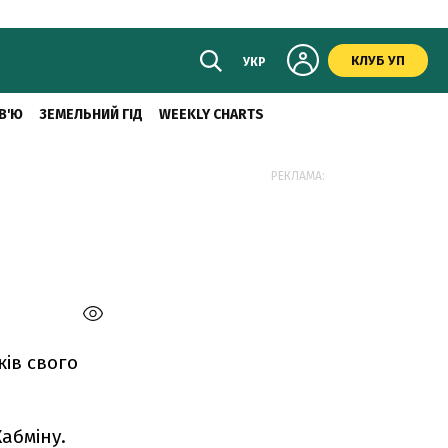
КЛУБ УП
УКР
В'Ю
ЗЕМЕЛЬНИЙ ГІД
WEEKLY CHARTS
РЕКЛАМА:
ків свого
абміну.