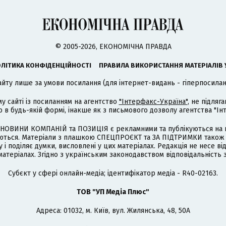
© 2005-2026, ЕКОНОМІЧНА ПРАВДА
ЛІТИКА КОНФІДЕНЦІЙНОСТІ
ПРАВИЛА ВИКОРИСТАННЯ МАТЕРІАЛІВ 
айту лише за умови посилання (для інтернет-видань - гіперпосиланн
му сайті із посиланням на агентство
"Інтерфакс-Україна"
, не підля
 будь-якій формі, інакше як з письмового дозволу агентства "Ін
НОВИНИ КОМПАНІЙ та ПОЗИЦІЯ є рекламними та публікуються на п
туються. Матеріали з плашкою СПЕЦПРОЄКТ та ЗА ПІДТРИМКИ також
 і поділяє думки, висловлені у цих матеріалах. Редакція не несе ві
атеріалах. Згідно з українським законодавством відповідальність 
Cубєкт у сфері онлайн-медіа; ідентифікатор медіа - R40-02163.
ТОВ "УП Медіа Плюс"
Адреса: 01032, м. Київ, вул. Жилянська, 48, 50А