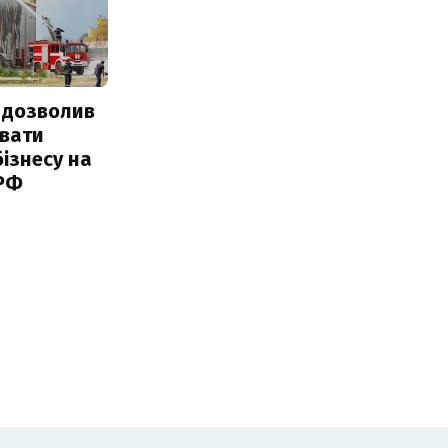
 дозволив
авати
ізнесу на
 РФ