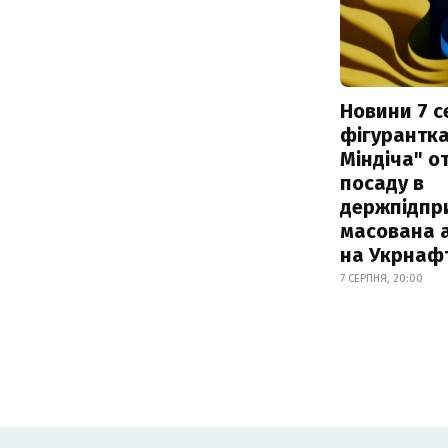
Новини 7 с
фігурантка
Міндіча" 
посаду в
держпідпри
масована 
на Укрнаф
7 СЕРПНЯ, 20:00