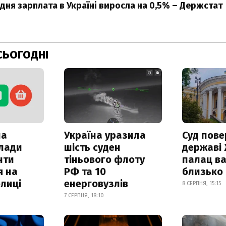
едня зарплата в Україні виросла на 0,5% – Держстат
СЬОГОДНІ
ла
Україна уразила
Суд пове
клади
шість суден
державі
нти
тіньового флоту
палац ва
я на
РФ та 10
близько
лиці
енерговузлів
8 СЕРПНЯ, 15:15
7 СЕРПНЯ, 18:10