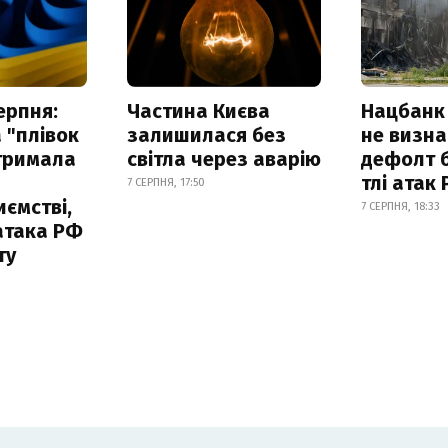
ерпня:
Частина Києва
Нацбанк
 "плівок
залишилася без
не визн
отримала
світла через аварію
дефолт б
тлі атак
7 СЕРПНЯ, 17:50
ємстві,
7 СЕРПНЯ, 18:33
атака РФ
ту