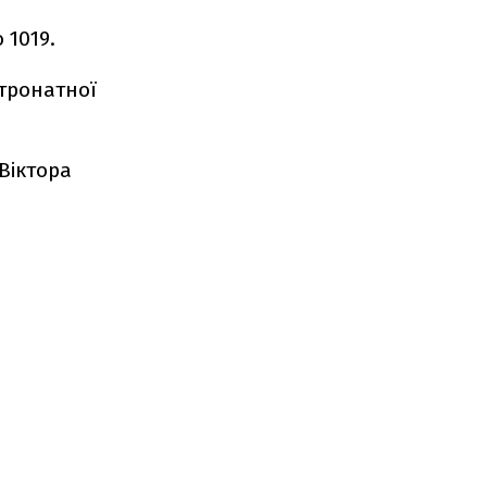
 1019.
атронатної
 Віктора