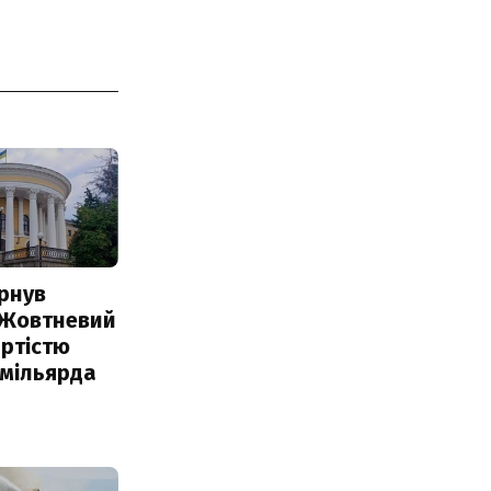
рнув
 Жовтневий
ртістю
 мільярда