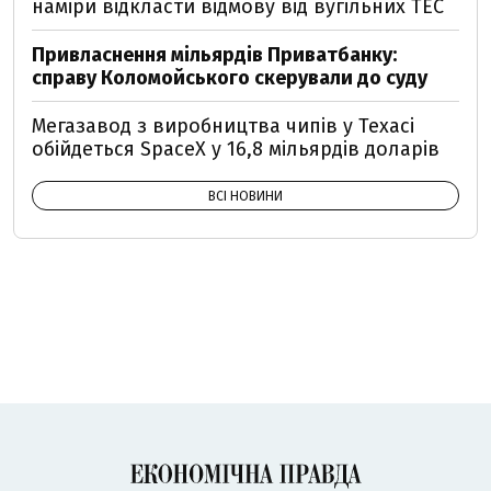
наміри відкласти відмову від вугільних ТЕС
Привласнення мільярдів Приватбанку:
справу Коломойського скерували до суду
Мегазавод з виробництва чипів у Техасі
обійдеться SpaceX у 16,8 мільярдів доларів
ВСІ НОВИНИ