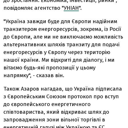
до зростання. Економіка, інвестиції, ринки",
повідомляє агентство "
УНІАН
".
"Україна завжди буде для Європи надійним
транзитером енергоресурсів, зокрема, із Росії
до Європи, але ми не виключаємо можливість
альтернативних шляхів транзиту для подачі
енергоресурсів у Європу через територію
нашої країни. Ми відкриті для діалогу, і ми
вітаємо будь-які пропозиції у цьому
напрямку", - сказав він.
Також Азаров нагадав, що Україна підписала
з Європейським Союзом протокол про вступ
до європейського енергетичного
співтовариства, який відкриває шлях до
запровадження зони вільної торгівлі в
енергетичній галузі між Україною та ЄС.