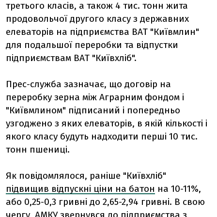
третього класів, а також 4 тис. тонн жита
продовольчої другого класу з державних
елеваторів на підприємства ВАТ "Київмлин"
для подальшої переробки та відпустки
підприємствам ВАТ "Київхліб".
Прес-служба зазначає, що договір на
переробку зерна між Аграрним фондом і
"Київмлином" підписаний і попередньо
узгоджено з яких елеваторів, в якій кількості і
якого класу будуть надходити перші 10 тис.
тонн пшениці.
Як повідомлялося, раніше "Київхліб"
підвищив відпускні ціни на батон
на 10-11%,
або 0,25-0,3 гривні до 2,65-2,94 гривні. В свою
чергу, АМКУ звернувся до підприємства з