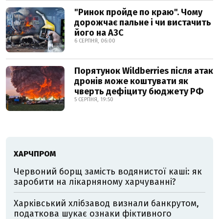
"Ринок пройде по краю". Чому
дорожчає пальне і чи вистачить
його на АЗС
6 СЕРПНЯ, 06:00
Порятунок Wildberries після атак
дронів може коштувати як
чверть дефіциту бюджету РФ
5 СЕРПНЯ, 19:50
ХАРЧПРОМ
Червоний борщ замість водянистої каші: як
заробити на лікарняному харчуванні?
Харківський хлібзавод визнали банкрутом,
податкова шукає ознаки фіктивного