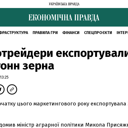
ФРАСТРУКТУРА
ПРАВИЛА ГРИ
ФІНАНСИ
СПЕЦПРОЄКТИ
ІНТЕР
трейдери експортували
тонн зерна
13:25
очатку цього маркетингового року експортувала 3
ідомив міністр аграрної політики Микола Присяж