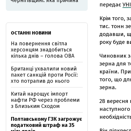
Чернігівщині: яка причина
передає
УНІ
Крім того, 
тис. тонн з
ОСТАННІ НОВИНИ
додавши, щ
року буде 
На повернення світла
херсонцям знадобиться
Чиновник з
кілька днів – голова ОВА
зерна для т
Британці ухвалили новий
країни. При
пакет санкцій проти Росії:
того, що д
хто потрапив до нього
зерна.
Китай нарощує імпорт
нафти РФ через проблеми
28 вересня 
з Близьким Сходом
наступного
необхідніст
Полтавському ГЗК загрожує
податковий штраф на 35
Він підкрес