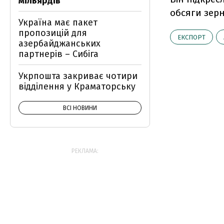
мільярдів
обсяги зерн
Україна має пакет
пропозицій для
ЕКСПОРТ
азербайджанських
партнерів – Сибіга
Укрпошта закриває чотири
відділення у Краматорську
ВСІ НОВИНИ
РЕКЛАМА: