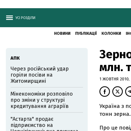
УСІ РОЗДІЛИ
НОВИНИ
ПУБЛІКАЦІЇ
КОЛОНКИ
ІН
Зерно
АПК
млн. 
Через російський удар
горіли посіви на
1 ЖОВТНЯ 2010, 
Житомирщині
Мінекономіки розповіло
про зміни у структурі
Україна з п
кредитування аграріїв
тонн зерна.
"Астарта" продає
підприємство на
Про це пов