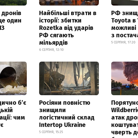
 дронів
Найбільші втрати в
РФ знищ
ще один
історії: збитки
Toyota в 
ПЗ
Rozetka від ударів
можливі
РФ сягають
з поста
мільярдів
5 СЕРПНЯ, 17:20
6 СЕРПНЯ, 12:10
дично б’є
Росіяни повністю
Порятун
ькій
знищили
Wildberri
ації: чим
логістичний склад
атак дро
ує
Intertop Ukraine
коштува
чверть д
5 СЕРПНЯ, 15:25