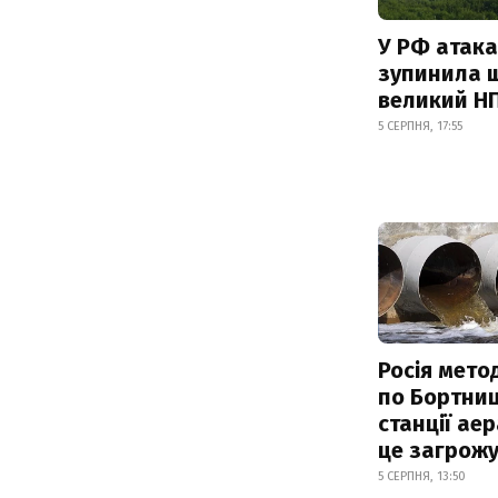
У РФ атака
зупинила 
великий Н
5 СЕРПНЯ, 17:55
Росія мето
по Бортниц
станції аер
це загрож
5 СЕРПНЯ, 13:50