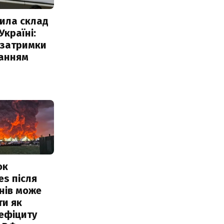
ила склад
Україні:
 затримки
чанням
ок
es після
нів може
ти як
ефіциту