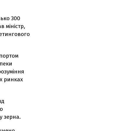
зько 300
в міністр,
кетингового
спортом
зпеки
розуміння
х ринках
яд
ро
у зерна.
очнено