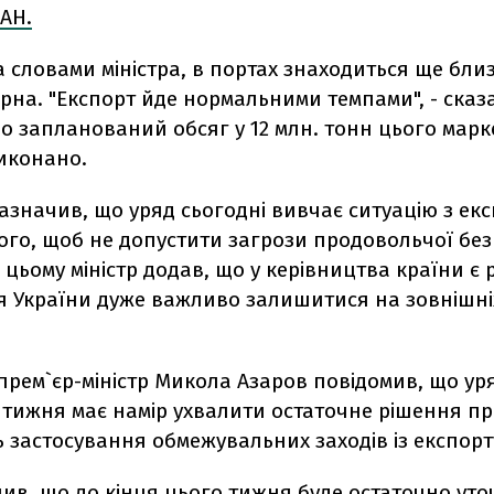
АН.
за словами міністра, в портах знаходиться ще бли
ерна. "Експорт йде нормальними темпами", - сказа
о запланований обсяг у 12 млн. тонн цього мар
виконано.
азначив, що уряд сьогодні вивчає ситуацію з ек
ого, щоб не допустити загрози продовольчої бе
 цьому міністр додав, що у керівництва країни є 
ля України дуже важливо залишитися на зовнішні
прем`єр-міністр Микола Азаров повідомив, що ур
 тижня має намір ухвалити остаточне рішення п
ь застосування обмежувальних заходів із експорт
лив, що до кінця цього тижня буде остаточно ут