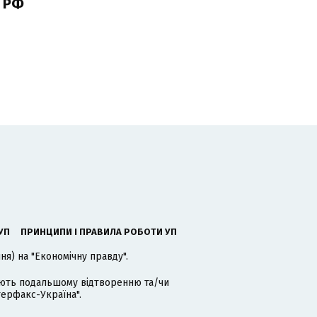
 РФ
УП
ПРИНЦИПИ І ПРАВИЛА РОБОТИ УП
я) на "Економічну правду".
гають подальшому відтворенню та/чи
терфакс-Україна".