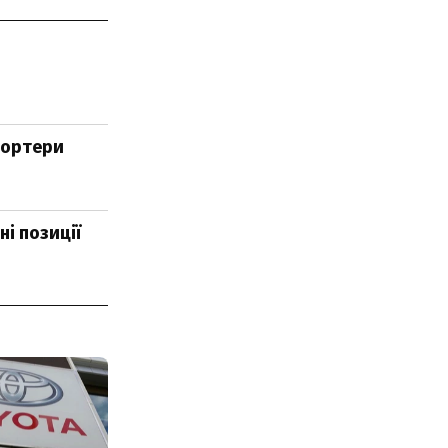
портери
ні позиції