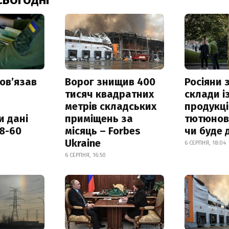
СЬОГОДНІ
овʼязав
Ворог знищив 400
Росіяни
тисяч квадратних
склади і
метрів складських
продукці
и дані
приміщень за
тютюнови
18-60
місяць – Forbes
чи буде 
Ukraine
6 СЕРПНЯ, 18:04
6 СЕРПНЯ, 16:50