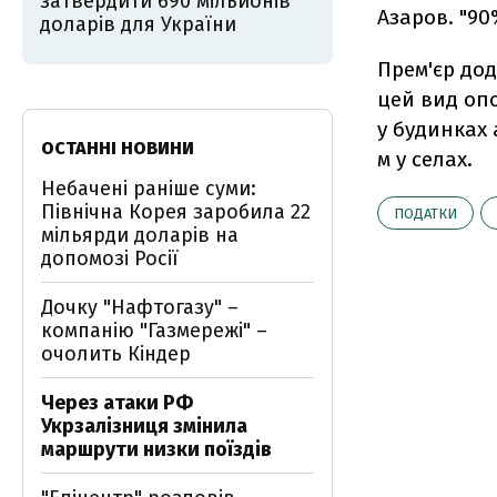
затвердити 690 мільйонів
Азаров. "90
доларів для України
Прем'єр дод
цей вид опо
у будинках 
ОСТАННІ НОВИНИ
м у селах.
Небачені раніше суми:
Північна Корея заробила 22
ПОДАТКИ
мільярди доларів на
допомозі Росії
Дочку "Нафтогазу" –
компанію "Газмережі" –
очолить Кіндер
Через атаки РФ
Укрзалізниця змінила
маршрути низки поїздів