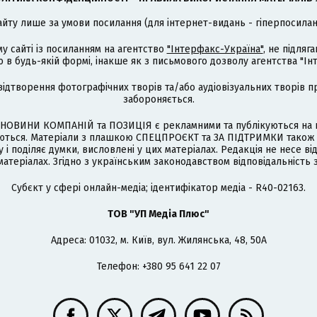
айту лише за умови посилання (для інтернет-видань - гіперпосиланн
му сайті із посиланням на агентство
"Інтерфакс-Україна"
, не підля
 будь-якій формі, інакше як з письмового дозволу агентства "Ін
відтворення фотографічних творів та/або аудіовізуальних творів п
забороняється.
НОВИНИ КОМПАНІЙ та ПОЗИЦІЯ є рекламними та публікуються на п
туються. Матеріали з плашкою СПЕЦПРОЄКТ та ЗА ПІДТРИМКИ також
 і поділяє думки, висловлені у цих матеріалах. Редакція не несе ві
атеріалах. Згідно з українським законодавством відповідальність 
Cубєкт у сфері онлайн-медіа; ідентифікатор медіа - R40-02163.
ТОВ "УП Медіа Плюс"
Адреса: 01032, м. Київ, вул. Жилянська, 48, 50А
Телефон: +380 95 641 22 07