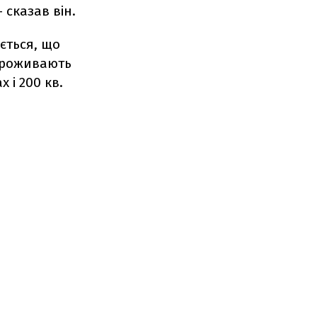
 сказав він.
ється, що
 проживають
 і 200 кв.