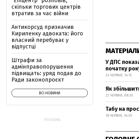
"Епіцентр" розповів,
скільки торгових центрів
втратив за час війни
Антикорсуд призначив
Кириленку адвоката: його
власний перебуває у
відпустці
МАТЕРІАЛ
Штрафи за
У ДПС показ
адмінправопорушення
початку рок
підвищать: уряд подав до
24 ЧЕРВНЯ, 14:15
Ради законопроєкт
Як збільши
ВСІ НОВИНИ
22 ЧЕРВНЯ, 08:30
Табу на прос
18 ЧЕРВНЯ, 16:30
РЕКЛАМА: