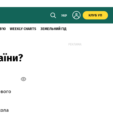
КЛУБ УП
УКР
В'Ю
WEEKLY CHARTS
ЗЕМЕЛЬНИЙ ГІД
РЕКЛАМА:
аїни?
ового
кола