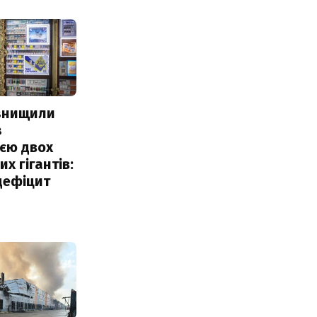
 знищили
з
єю двох
х гігантів:
дефіцит