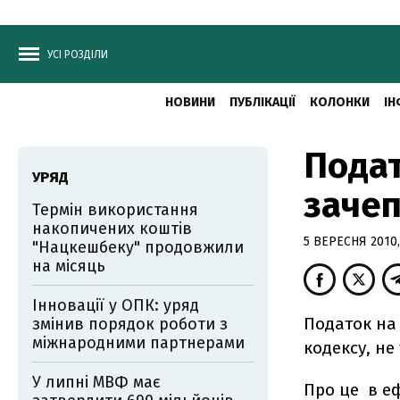
УСІ РОЗДІЛИ
НОВИНИ
ПУБЛІКАЦІЇ
КОЛОНКИ
ІН
Подат
УРЯД
зачеп
Термін використання
накопичених коштів
5 ВЕРЕСНЯ 2010,
"Нацкешбеку" продовжили
на місяць
Інновації у ОПК: уряд
Податок на
змінив порядок роботи з
міжнародними партнерами
кодексу, не
У липні МВФ має
Про це в еф