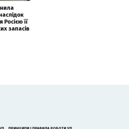
інила
наслідок
 Росією її
их запасів
УП
ПРИНЦИПИ І ПРАВИЛА РОБОТИ УП