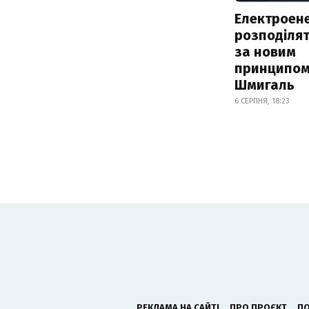
Електроене
розподіля
за новим
принципом
Шмигаль
6 СЕРПНЯ, 18:23
РЕКЛАМА НА САЙТІ
ПРО ПРОЄКТ
ПО