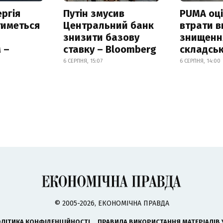
ргія
Путін змусив
PUMA оц
тиметься
Центральний банк
втрати в
знизити базову
знищення
 –
ставку – Bloomberg
складськ
6 СЕРПНЯ, 15:07
6 СЕРПНЯ, 14:00
© 2005-2026, ЕКОНОМІЧНА ПРАВДА
ЛІТИКА КОНФІДЕНЦІЙНОСТІ
ПРАВИЛА ВИКОРИСТАННЯ МАТЕРІАЛІВ 