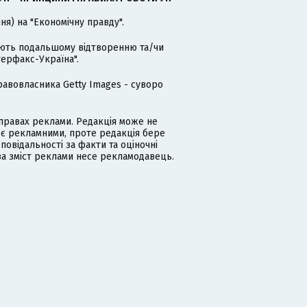
я) на "Економічну правду".
гають подальшому відтворенню та/чи
терфакс-Україна".
равовласника Getty Images - суворо
равах реклами. Редакція може не
 є рекламними, проте редакція бере
дповідальності за факти та оціночні
за зміст реклами несе рекламодавець.