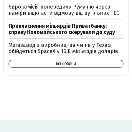
Єврокомісія попередила Румунію через
наміри відкласти відмову від вугільних ТЕС
Привласнення мільярдів Приватбанку:
справу Коломойського скерували до суду
Мегазавод з виробництва чипів у Техасі
обійдеться SpaceX у 16,8 мільярдів доларів
ВСІ НОВИНИ