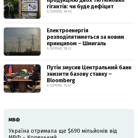
продукцією двох тютюнових
гігантів: чи буде дефіцит
6 СЕРПНЯ, 18:04
Електроенергія
розподілятиметься за новим
принципом – Шмигаль
6 СЕРПНЯ, 18:23
Путін змусив Центральний банк
знизити базову ставку –
Bloomberg
6 СЕРПНЯ, 15:07
МВФ
Україна отримала ще $690 мільйонів від
МВФ – Корецький