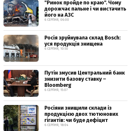
"Ринок пройде по краю". Чому
дорожчає пальне і чи вистачить
його на АЗС
6 СЕРПНЯ, 06:00
Росія зруйнувала склад Bosch:
уся продукція знищена
6 СЕРПНЯ, 10:50
Путін змусив Центральний банк
знизити базову ставку –
Bloomberg
6 СЕРПНЯ, 15:07
Росіяни знищили склади із
продукцією двох тютюнових
гігантів: чи буде дефіцит
6 СЕРПНЯ, 18:04