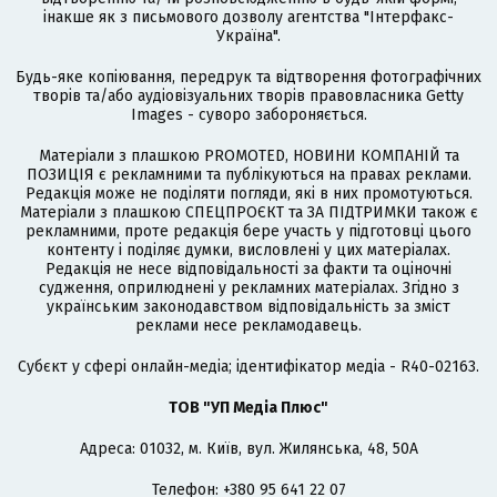
інакше як з письмового дозволу агентства "Інтерфакс-
Україна".
Будь-яке копіювання, передрук та відтворення фотографічних
творів та/або аудіовізуальних творів правовласника Getty
Images - суворо забороняється.
Матеріали з плашкою PROMOTED, НОВИНИ КОМПАНІЙ та
ПОЗИЦІЯ є рекламними та публікуються на правах реклами.
Редакція може не поділяти погляди, які в них промотуються.
Матеріали з плашкою СПЕЦПРОЄКТ та ЗА ПІДТРИМКИ також є
рекламними, проте редакція бере участь у підготовці цього
контенту і поділяє думки, висловлені у цих матеріалах.
Редакція не несе відповідальності за факти та оціночні
судження, оприлюднені у рекламних матеріалах. Згідно з
українським законодавством відповідальність за зміст
реклами несе рекламодавець.
Cубєкт у сфері онлайн-медіа; ідентифікатор медіа - R40-02163.
ТОВ "УП Медіа Плюс"
Адреса: 01032, м. Київ, вул. Жилянська, 48, 50А
Телефон: +380 95 641 22 07