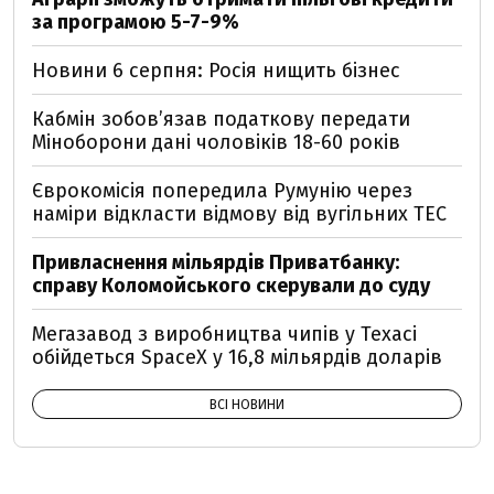
за програмою 5-7-9%
Новини 6 серпня: Росія нищить бізнес
Кабмін зобовʼязав податкову передати
Міноборони дані чоловіків 18-60 років
Єврокомісія попередила Румунію через
наміри відкласти відмову від вугільних ТЕС
Привласнення мільярдів Приватбанку:
справу Коломойського скерували до суду
Мегазавод з виробництва чипів у Техасі
обійдеться SpaceX у 16,8 мільярдів доларів
ВСІ НОВИНИ