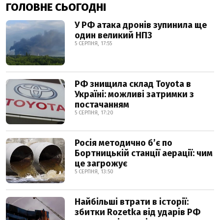
ГОЛОВНЕ СЬОГОДНІ
У РФ атака дронів зупинила ще
один великий НПЗ
5 СЕРПНЯ, 17:55
РФ знищила склад Toyota в
Україні: можливі затримки з
постачанням
5 СЕРПНЯ, 17:20
Росія методично б’є по
Бортницькій станції аерації: чим
це загрожує
5 СЕРПНЯ, 13:50
Найбільші втрати в історії:
збитки Rozetka від ударів РФ