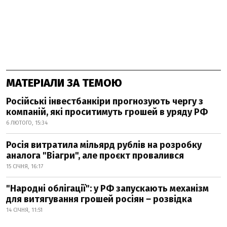
МАТЕРІАЛИ ЗА ТЕМОЮ
Російські інвестбанкіри прогнозують чергу з
компаній, які проситимуть грошей в уряду РФ
6 ЛЮТОГО, 15:34
Росія витратила мільярд рублів на розробку
аналога "Віагри", але проєкт провалився
15 СІЧНЯ, 16:17
"Народні облігації": у РФ запускають механізм
для витягування грошей росіян ‒ розвідка
14 СІЧНЯ, 11:51