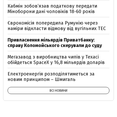
Кабмін зобовʼязав податкову передати
Міноборони дані чоловіків 18-60 років
Єврокомісія попередила Румунію через
наміри відкласти відмову від вугільних ТЕС
Привласнення мільярдів Приватбанку:
справу Коломойського скерували до суду
Мегазавод з виробництва чипів у Техасі
обійдеться SpaceX у 16,8 мільярдів доларів
Електроенергія розподілятиметься за
новим принципом – Шмигаль
ВСІ НОВИНИ