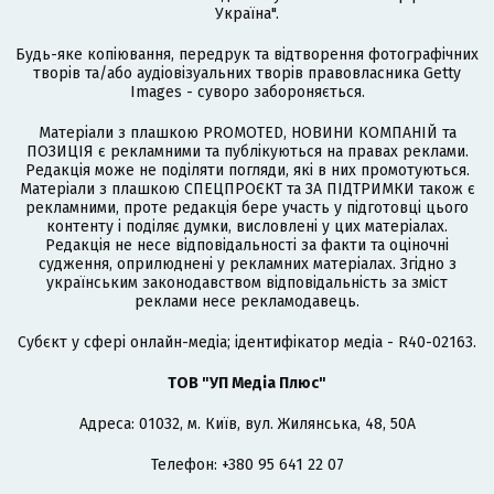
Україна".
Будь-яке копіювання, передрук та відтворення фотографічних
творів та/або аудіовізуальних творів правовласника Getty
Images - суворо забороняється.
Матеріали з плашкою PROMOTED, НОВИНИ КОМПАНІЙ та
ПОЗИЦІЯ є рекламними та публікуються на правах реклами.
Редакція може не поділяти погляди, які в них промотуються.
Матеріали з плашкою СПЕЦПРОЄКТ та ЗА ПІДТРИМКИ також є
рекламними, проте редакція бере участь у підготовці цього
контенту і поділяє думки, висловлені у цих матеріалах.
Редакція не несе відповідальності за факти та оціночні
судження, оприлюднені у рекламних матеріалах. Згідно з
українським законодавством відповідальність за зміст
реклами несе рекламодавець.
Cубєкт у сфері онлайн-медіа; ідентифікатор медіа - R40-02163.
ТОВ "УП Медіа Плюс"
Адреса: 01032, м. Київ, вул. Жилянська, 48, 50А
Телефон: +380 95 641 22 07