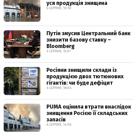
уся продукція знищена
6 СЕРПНЯ, 10:50
Путін змусив Центральний банк
знизити базову ставку –
Bloomberg
6 СЕРПНЯ, 15:07
Росіяни знищили склади із
продукцією двох тютюнових
гігантів: чи буде дефіцит
6 СЕРПНЯ, 18:04
PUMA оцінила втрати внаслідок
знищення Росією її складських
запасів
6 СЕРПНЯ, 14:00