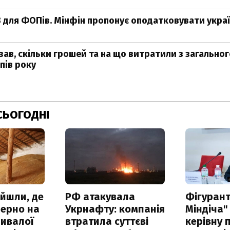
 для ФОПів. Мінфін пропонує оподатковувати україн
зав, скільки грошей та на що витратили з загально
пів року
СЬОГОДНІ
айшли, де
РФ атакувала
Фігурант
зерно на
Укрнафту: компанія
Міндіча"
ривалої
втратила суттєві
керівну 