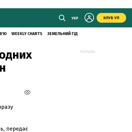
КЛУБ УП
УКР
В'Ю
WEEKLY CHARTS
ЗЕМЕЛЬНИЙ ГІД
родних
РЕКЛАМА:
н
зразу
ь, передає