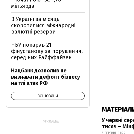
мільярда
В Україні за місяць
скоротилися міжнародні
валютні резерви
НБУ покарав 21
фінустанову за порушення,
серед них Райффайзен
Нацбанк дозволив не
визнавати дефолт бізнесу
на тлі атак РФ
ВСІ НОВИНИ
МАТЕРІАЛ
У червні се
РЕКЛАМА:
тисяч – Мін
3 СЕРПНЯ, 11:29