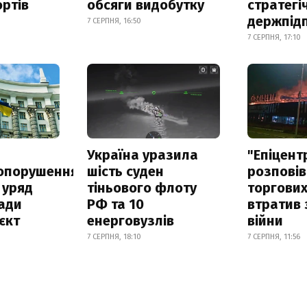
ртів
обсяги видобутку
стратегі
держпід
7 СЕРПНЯ, 16:50
7 СЕРПНЯ, 17:10
а
Україна уразила
"Епіцент
опорушення
шість суден
розповів
 уряд
тіньового флоту
торгових
ади
РФ та 10
втратив 
єкт
енерговузлів
війни
7 СЕРПНЯ, 18:10
7 СЕРПНЯ, 11:56