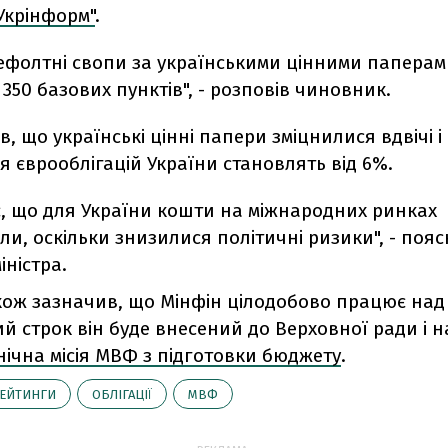
Укрінформ"
.
дефолтні свопи за українськими цінними паперам
 350 базових пунктів", - розповів чиновник.
в, що українські цінні папери зміцнилися вдвічі і
 єврооблігацій України становлять від 6%.
є, що для України кошти на міжнародних ринках
, оскільки знизилися політичні ризики", - поя
іністра.
кож зазначив, що Мінфін цілодобово працює над
й строк він буде внесений до Верховної ради і 
ічна місія МВФ з підготовки бюджету
.
ЕЙТИНГИ
ОБЛІГАЦІЇ
МВФ