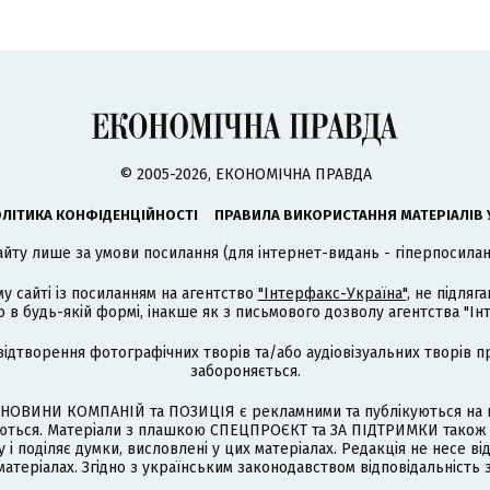
© 2005-2026, ЕКОНОМІЧНА ПРАВДА
ЛІТИКА КОНФІДЕНЦІЙНОСТІ
ПРАВИЛА ВИКОРИСТАННЯ МАТЕРІАЛІВ 
айту лише за умови посилання (для інтернет-видань - гіперпосиланн
му сайті із посиланням на агентство
"Інтерфакс-Україна"
, не підля
 будь-якій формі, інакше як з письмового дозволу агентства "Ін
відтворення фотографічних творів та/або аудіовізуальних творів п
забороняється.
НОВИНИ КОМПАНІЙ та ПОЗИЦІЯ є рекламними та публікуються на п
туються. Матеріали з плашкою СПЕЦПРОЄКТ та ЗА ПІДТРИМКИ також
 і поділяє думки, висловлені у цих матеріалах. Редакція не несе ві
атеріалах. Згідно з українським законодавством відповідальність 