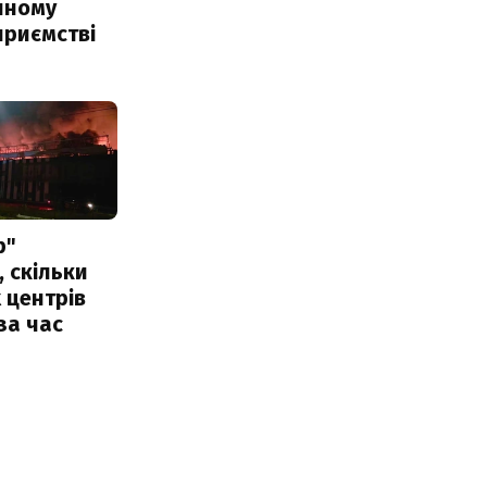
чному
приємстві
р"
, скільки
 центрів
за час