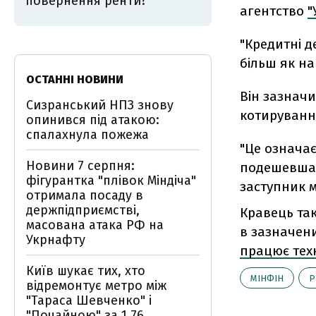
повернення ренти?
агентство
"
"Кредитні 
більш як на
ОСТАННІ НОВИНИ
Він зазначи
Сизранський НПЗ знову
котирування
опинився під атакою:
спалахнула пожежа
"Це означа
Новини 7 серпня:
подешевшали
фігурантка "плівок Міндіча"
заступник м
отримала посаду в
держпідприємстві,
Кравець та
масована атака РФ на
в зазначени
Укрнафту
працює техн
Київ шукає тих, хто
МІНФІН
Р
відремонтує метро між
"Тараса Шевченко" і
"Почайною" за 1,76