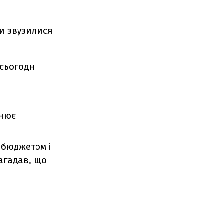
и звузилися
 сьогодні
снює
 бюджетом і
нагадав, що