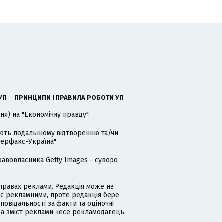
УП
ПРИНЦИПИ І ПРАВИЛА РОБОТИ УП
я) на "Економічну правду".
гають подальшому відтворенню та/чи
терфакс-Україна".
равовласника Getty Images - суворо
равах реклами. Редакція може не
 є рекламними, проте редакція бере
дповідальності за факти та оціночні
за зміст реклами несе рекламодавець.