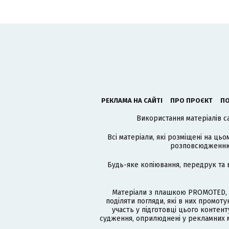
РЕКЛАМА НА САЙТІ
ПРО ПРОЄКТ
ПО
Використання матеріалів с
Всі матеріали, які розміщені на цьо
розповсюдженню в
Будь-яке копіювання, передрук та 
Матеріали з плашкою PROMOTED, 
поділяти погляди, які в них промо
участь у підготовці цього контенту
судження, оприлюднені у рекламних м