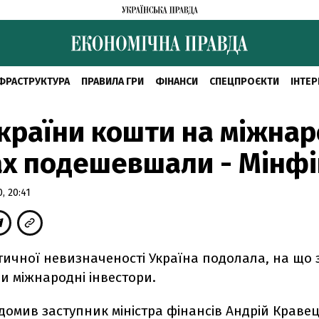
ФРАСТРУКТУРА
ПРАВИЛА ГРИ
ФІНАНСИ
СПЕЦПРОЄКТИ
ІНТЕР
країни кошти на міжна
х подешевшали - Мінфі
, 20:41
тичної невизначеності Україна подолала, на що 
и міжнародні інвестори.
домив заступник міністра фінансів Андрій Кравец