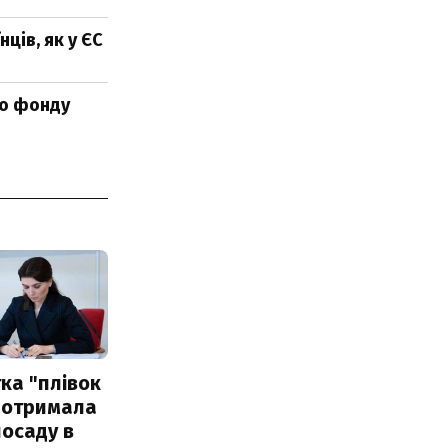
ців, як у ЄС
го фонду
ка "плівок
 отримала
посаду в