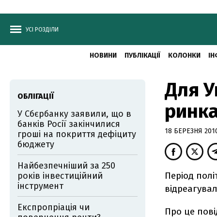
УСІ РОЗДІЛИ
НОВИНИ
ПУБЛІКАЦІЇ
КОЛОНКИ
ІН
Для У
ОБЛІГАЦІЇ
ринка
У Сбєрбанку заявили, що в
банків Росії закінчилися
18 БЕРЕЗНЯ 2010
гроші на покриття дефіциту
бюджету
Найбезпечніший за 250
Період полі
років інвестиційний
інструмент
відреагувал
Експропріація чи
Про це пові