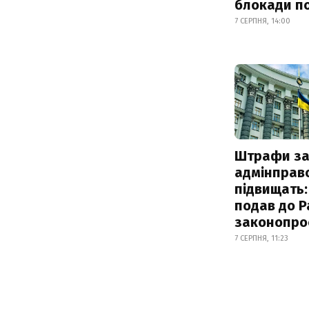
блокади по
7 СЕРПНЯ, 14:00
Штрафи з
адмінправ
підвищать:
подав до Р
законопро
7 СЕРПНЯ, 11:23