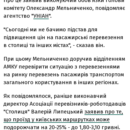
Про це заявив виконуючий обов'язки голови
комітету Олександр Мельниченко, повідомляє
агентство "
УНІАН
".
"Сьогодні ми не бачимо підстав для
підвищення цін на пасажирські перевезення
в столиці та інших містах", - сказав він.
При цьому Мельниченко доручив відділенням
АМКУ перевірити ситуацію з перевезеннями
на ринку перевезень пасажирів транспортом
загального користування в інших регіонах.
Як повідомлялося, раніше виконавчий
директор Асоціації перевізників-роботодавців
"Столиця" Валерій Липецький
заявив про те,
що проїзд у київських маршрутках може
подорожчати на 20-25% - до 1,80-3,10 гривні
.